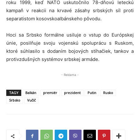
roku 1999, keď NATO uskutočnilo 78-dňovú leteckú
kampaň v reakcii na krvavé zásahy srbských síl proti
separatistom kosovskoalbánskeho pôvodu.
Hoci sa Srbsko formálne usiluje o vstup do Európskej
únie, posilňuje svoju vojenskú spoluprácu s Ruskom,
ktoré súhlasilo s dodaním bojových stíhačiek, tankov a
protivzdušných systémov srbskej armáde.
- Reklama -
TAGY
Balkán
premiér
prezident
Putin
Rusko
Srbsko
Vučič