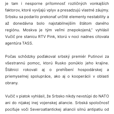
je tam i nesporne prítomnosť rozličných vonkajších
faktorov, ktoré vyvíjajú vplyv a presadzujú vlastné záujmy.
Srbsku sa podarilo prekonať určité elementy nestability a
až donedávna bolo najstabilnejším štátom daného
regiónu. Moskva je tým veľmi znepokojená,” vyhlásil
Vučič pre stanicu RTV Pink, ktorú v noci nadnes citovala
agentúra TASS.
Počas schôdzky poďakoval srbský premiér Putinovi za
všestrannú pomoc, ktorú Rusko ponúklo jeho krajine.
Štátnici rokovali aj o prehĺbení hospodárskej a
priemyselnej spolupráce, ako aj o kooperácii v oblasti
obrany.
Vučič v piatok vyhlásil, že Srbsko nikdy nevstúpi do NATO
ani do nijakej inej vojenskej aliancie. Srbská spoločnosť
pociťuje voči Severoatlantickej aliancii silnú antipatiu od