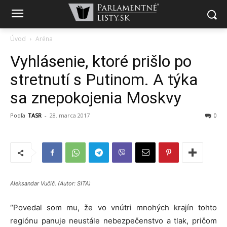
Úvod
Aréna
Vyhlásenie, ktoré prišlo po
stretnutí s Putinom. A týka
sa znepokojenia Moskvy
Podľa
TASR
-
28. marca 2017
0
Aleksandar Vučič. (Autor: SITA)
“Povedal som mu, že vo vnútri mnohých krajín tohto
regiónu panuje neustále nebezpečenstvo a tlak, pričom