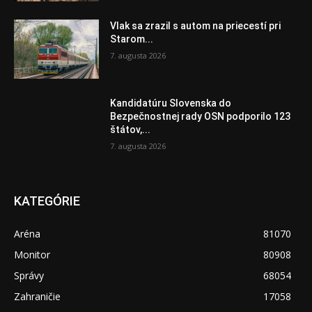
Vlak sa zrazil s autom na priecestí pri
Starom...
7. augusta 2026
Kandidatúru Slovenska do
Bezpečnostnej rady OSN podporilo 123
štátov,...
7. augusta 2026
KATEGÓRIE
Aréna
81070
Monitor
80908
Správy
68054
Zahraničie
17058