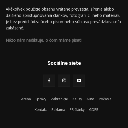
Akékoľvek použitie obsahu vrátane prevzatia, šírenia alebo
ďalšieho sprístupňovania článkov, fotografií či iného materiálu
je bez predchádzajúceho písomného súhlasu prevádzkovateľa
zakázané.
Nikto nám nediktuje, o čom máme písať!
Sociálne siete
Aréna
Správy
Zahraničie
Kauzy
Auto
Počasie
Kontakt
Reklama
PR články
GDPR