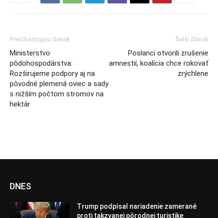
Predchádzajúci článok
Ďalší článok
Ministerstvo
Poslanci otvorili zrušenie
pôdohospodárstva:
amnestií, koalícia chce rokovať
Rozširujeme podpory aj na
zrýchlene
pôvodné plemená oviec a sady
s nižším počtom stromov na
hektár
DNES
Trump podpísal nariadenie zamerané
proti takzvanej pôrodnej turistike