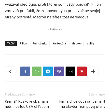
využíval ideológiu, proti ktorej som vždy bojoval”. Fillon
zároveň prisľúbil, že zodpovedných pracovníkov svojej
strany potrestá. Macron na záležitosť nereagoval.
- Reklama -
TAGY
Fillon
Francúzsko
karikatúra
Macron
voľby
Predchádzajúci článok
Ďalší článok
Kremeľ: Rusko je sklamané
Firma chce dodávať cement
nečinnosťou USA ohľadom
na stavbu Trumpovej steny