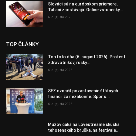
Slováci sú na európskom priemere,
Taliani zaostávajú. Online vstupenky...
6. augusta 2026
TOP ČLÁNKY
Top foto dňa (6. august 2026): Protest
zdravotníkov, ruský...
6. augusta 2026
SFZ označil pozastavenie štátnych
financií za nezákonné. Spor s...
6. augusta 2026
Mužov čaká na Lovestreame skúška
tehotenského bruška, na festivale...