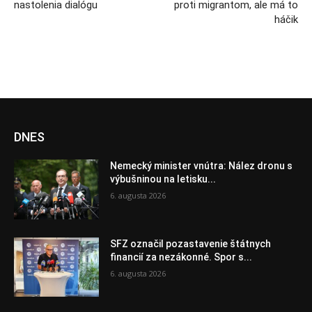
nastolenia dialógu
proti migrantom, ale má to
háčik
DNES
Nemecký minister vnútra: Nález dronu s
výbušninou na letisku...
6. augusta 2026
SFZ označil pozastavenie štátnych
financií za nezákonné. Spor s...
6. augusta 2026