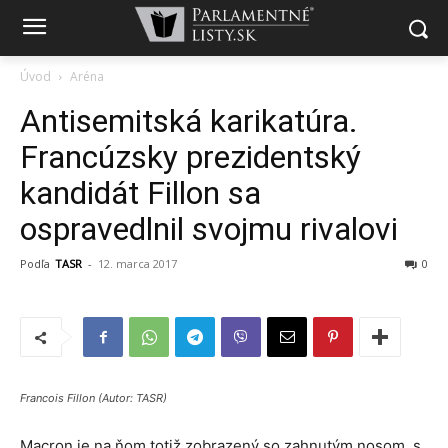
Úvod
Aréna
Antisemitská karikatúra.
Francúzsky prezidentský
kandidát Fillon sa
ospravedlnil svojmu rivalovi
Podľa
TASR
-
12. marca 2017
0
Francois Fillon (Autor: TASR)
Macron je na ňom totiž zobrazený so zahnutým nosom, s