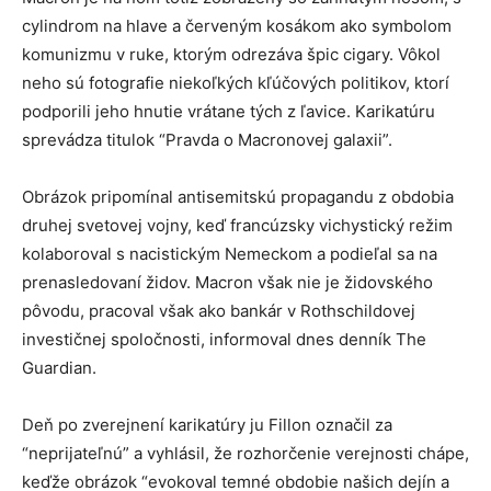
cylindrom na hlave a červeným kosákom ako symbolom
komunizmu v ruke, ktorým odrezáva špic cigary. Vôkol
neho sú fotografie niekoľkých kľúčových politikov, ktorí
podporili jeho hnutie vrátane tých z ľavice. Karikatúru
sprevádza titulok “Pravda o Macronovej galaxii”.
Obrázok pripomínal antisemitskú propagandu z obdobia
druhej svetovej vojny, keď francúzsky vichystický režim
kolaboroval s nacistickým Nemeckom a podieľal sa na
prenasledovaní židov. Macron však nie je židovského
pôvodu, pracoval však ako bankár v Rothschildovej
investičnej spoločnosti, informoval dnes denník The
Guardian.
Deň po zverejnení karikatúry ju Fillon označil za
“neprijateľnú” a vyhlásil, že rozhorčenie verejnosti chápe,
keďže obrázok “evokoval temné obdobie našich dejín a