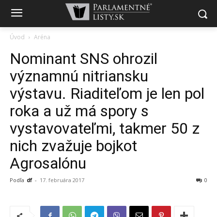
Úvod
Aréna
Nominant SNS ohrozil
významnú nitriansku
výstavu. Riaditeľom je len pol
roka a už má spory s
vystavovateľmi, takmer 50 z
nich zvažuje bojkot
Agrosalónu
Podľa
df
-
17. februára 2017
0