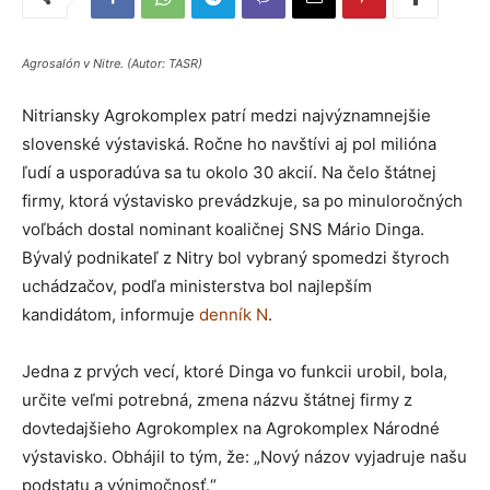
Agrosalón v Nitre. (Autor: TASR)
Nitriansky Agrokomplex patrí medzi najvýznamnejšie
slovenské výstaviská. Ročne ho navštívi aj pol milióna
ľudí a usporadúva sa tu okolo 30 akcií. Na čelo štátnej
firmy, ktorá výstavisko prevádzkuje, sa po minuloročných
voľbách dostal nominant koaličnej SNS Mário Dinga.
Bývalý podnikateľ z Nitry bol vybraný spomedzi štyroch
uchádzačov, podľa ministerstva bol najlepším
kandidátom, informuje
denník N
.
Jedna z prvých vecí, ktoré Dinga vo funkcii urobil, bola,
určite veľmi potrebná, zmena názvu štátnej firmy z
dovtedajšieho Agrokomplex na Agrokomplex Národné
výstavisko. Obhájil to tým, že: „Nový názov vyjadruje našu
podstatu a výnimočnosť.“