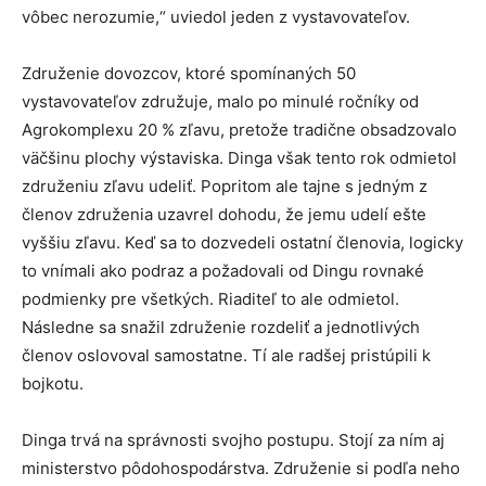
vôbec nerozumie,“ uviedol jeden z vystavovateľov.
Združenie dovozcov, ktoré spomínaných 50
vystavovateľov združuje, malo po minulé ročníky od
Agrokomplexu 20 % zľavu, pretože tradične obsadzovalo
väčšinu plochy výstaviska. Dinga však tento rok odmietol
združeniu zľavu udeliť. Popritom ale tajne s jedným z
členov združenia uzavrel dohodu, že jemu udelí ešte
vyššiu zľavu. Keď sa to dozvedeli ostatní členovia, logicky
to vnímali ako podraz a požadovali od Dingu rovnaké
podmienky pre všetkých. Riaditeľ to ale odmietol.
Následne sa snažil združenie rozdeliť a jednotlivých
členov oslovoval samostatne. Tí ale radšej pristúpili k
bojkotu.
Dinga trvá na správnosti svojho postupu. Stojí za ním aj
ministerstvo pôdohospodárstva. Združenie si podľa neho