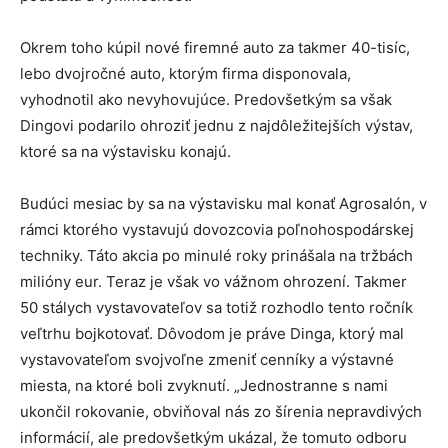
Okrem toho kúpil nové firemné auto za takmer 40-tisíc,
lebo dvojročné auto, ktorým firma disponovala,
vyhodnotil ako nevyhovujúce. Predovšetkým sa však
Dingovi podarilo ohroziť jednu z najdôležitejších výstav,
ktoré sa na výstavisku konajú.
Budúci mesiac by sa na výstavisku mal konať Agrosalón, v
rámci ktorého vystavujú dovozcovia poľnohospodárskej
techniky. Táto akcia po minulé roky prinášala na tržbách
milióny eur. Teraz je však vo vážnom ohrození. Takmer
50 stálych vystavovateľov sa totiž rozhodlo tento ročník
veľtrhu bojkotovať. Dôvodom je práve Dinga, ktorý mal
vystavovateľom svojvoľne zmeniť cenníky a výstavné
miesta, na ktoré boli zvyknutí. „Jednostranne s nami
ukončil rokovanie, obviňoval nás zo šírenia nepravdivých
informácií, ale predovšetkým ukázal, že tomuto odboru