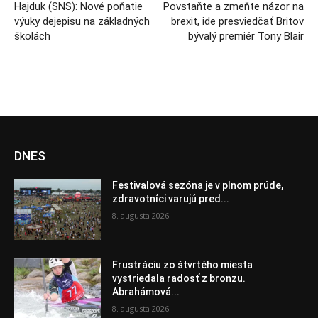
Hajduk (SNS): Nové poňatie
Povstaňte a zmeňte názor na
výuky dejepisu na základných
brexit, ide presviedčať Britov
školách
bývalý premiér Tony Blair
DNES
Festivalová sezóna je v plnom prúde,
zdravotníci varujú pred...
8. augusta 2026
Frustráciu zo štvrtého miesta
vystriedala radosť z bronzu.
Abrahámová...
8. augusta 2026