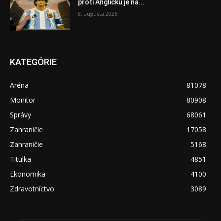
proti Anglicku je na...
8. augusta 2026
KATEGÓRIE
Aréna
81078
Monitor
80908
Správy
68061
Zahraničie
17058
Zahraničie
5168
Titulka
4851
Ekonomika
4100
Zdravotníctvo
3089