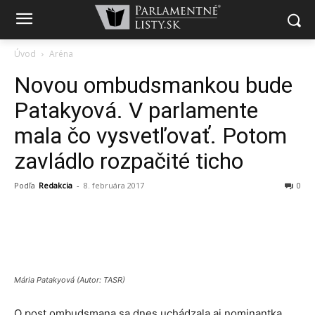
Úvod
Aréna
Novou ombudsmankou bude
Patakyová. V parlamente
mala čo vysvetľovať. Potom
zavládlo rozpačité ticho
Podľa
Redakcia
-
8. februára 2017
0
Mária Patakyová (Autor: TASR)
O post ombudsmana sa dnes uchádzala aj nominantka