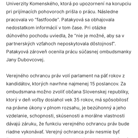
Univerzity Komenského, ktorá po upozornení na korupciu
pri prijímacích pohovoroch prišla o prácu. Následne
pracovala vo “fastfoode”. Patakyová sa obhajovala
nedostatkom informácií v tom čase. Pri otázke
dúhového pochodu uviedla, že “nie je možné, aby sa v
partnerských vzťahoch neposkytovala dôstojnosť”.
Patakyová zároveň ocenila prácu súčasnej ombudsmanky
Jany Dubovcovej.
Verejného ochrancu práv volí parlament na päť rokov z
kandidátov, ktorých navrhne najmenej 15 poslancov. Za
ombudsmana možno zvoliť občana Slovenskej republiky,
ktorý v deň voľby dosiahol vek 35 rokov, má spôsobilosť
na právne úkony v plnom rozsahu, je bezúhonný a jeho
vzdelanie, schopnosti, skúsenosti a morálne vlastnosti
dávajú záruku, že funkciu verejného ochrancu práv bude
riadne vykonávať. Verejný ochranca práv nesmie byť