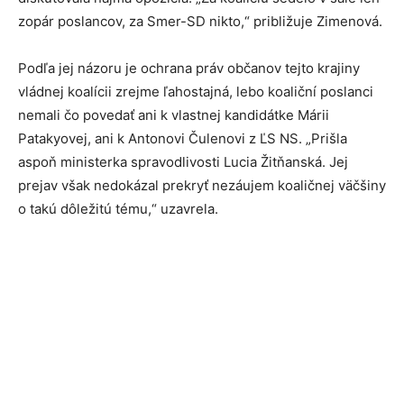
zopár poslancov, za Smer-SD nikto,“ približuje Zimenová.
Podľa jej názoru je ochrana práv občanov tejto krajiny
vládnej koalícii zrejme ľahostajná, lebo koaliční poslanci
nemali čo povedať ani k vlastnej kandidátke Márii
Patakyovej, ani k Antonovi Čulenovi z ĽS NS. „Prišla
aspoň ministerka spravodlivosti Lucia Žitňanská. Jej
prejav však nedokázal prekryť nezáujem koaličnej väčšiny
o takú dôležitú tému,“ uzavrela.