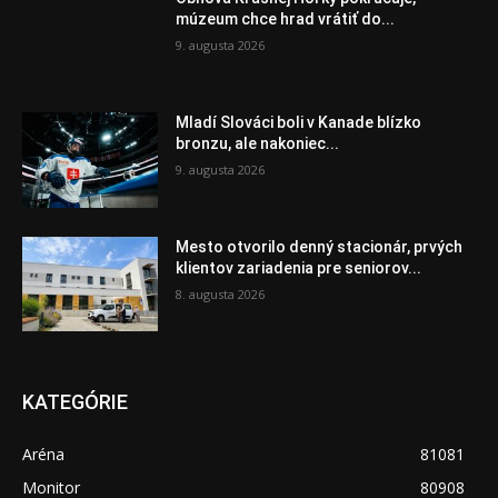
múzeum chce hrad vrátiť do...
9. augusta 2026
Mladí Slováci boli v Kanade blízko
bronzu, ale nakoniec...
9. augusta 2026
Mesto otvorilo denný stacionár, prvých
klientov zariadenia pre seniorov...
8. augusta 2026
KATEGÓRIE
Aréna
81081
Monitor
80908