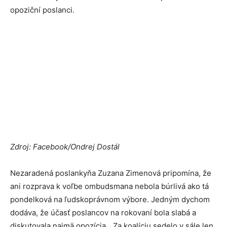
opoziční poslanci.
Zdroj: Facebook/Ondrej Dostál
Nezaradená poslankyňa Zuzana Zimenová pripomína, že
ani rozprava k voľbe ombudsmana nebola búrlivá ako tá
pondelková na ľudskoprávnom výbore. Jedným dychom
dodáva, že účasť poslancov na rokovaní bola slabá a
diskutovala najmä opozícia. „Za koalíciu sedelo v sále len