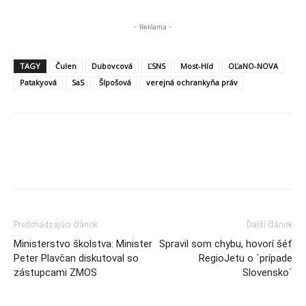
- Reklama -
TAGY
Čulen
Dubovcová
ĽSNS
Most-Híd
OĽaNO-NOVA
Patakyová
SaS
Šípošová
verejná ochrankyňa práv
Predchádzajúci článok
Ďalší článok
Ministerstvo školstva: Minister
Spravil som chybu, hovorí šéf
Peter Plavčan diskutoval so
RegioJetu o ´prípade
zástupcami ZMOS
Slovensko´