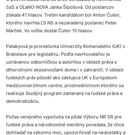
SaS a OĽaNO-NOVA Janka Šípošová. Od poslancov
získala 41 hlasov. Tretím kandidátom bol Anton Čulen,
ktorého navrhla ĽS NS a nezaradený poslanec Peter
Marček. Vo voľbe dostal Čulen 15 hlasov.
Patakyová je prorektorka Univerzity Komenského (UK) v
Bratislave pre legislatívu. Podľa navrhovateľov je
uznávanou odborníčkou a autoritou v oblasti práva s
dlhoročnými skúsenosťami doma i v zahraničí. V oblasti
ľudských práv pôsobí ako zástupca UK v Európskom
medziuniverzitnom centre, prostredníctvom ktorého sa
realizuje študijný program zameraný na ľudské práva a
demokratizáciu.
Počas verejného vypočutia na pôde Výboru NR SR pre
ľudské práva a národnostné menšiny povedala, že chce
dohliadať na výkonnú moc, upozorňovať na nedostatky a