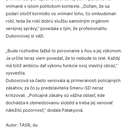
vnímané v istom politickom kontexte. „Dúfam, že sa
podarí otočiť kormidlo vo vnímaní toho, čo ombudsman
robí, teda že robí dobrú službu samotným orgánom
verejnej správy,” povedala s tým, že profesionalitu
Dubovcovej si váži.
„Bude rozhodne ťažké to porovnanie s ňou a jej výkonom.
Ja určite teraz viem povedať, že to nebude to isté. Každý
má totiž ambíciu dať výkonu funkcie svoj vlastný obraz,”
vysvetlila.
Dubovcová sa často venovala aj primeranosti policajných
zásahov, za čo ju predstavitelia Smeru-SD neraz
kritizovali. „Policajné zásahy sú vážna oblasť, kde
dochádza k obmedzovaniu slobôd a treba jej venovať
náležitú pozornosť,” dodala Patakyová.
Autor: TASR, du