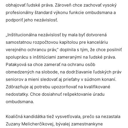
obhajovať ľudské práva. Zároveň chce zachovať vysoký
profesionálny štandard výkonu funkcie ombudsmana a
podporiť jeho nezávislosť.
„Inštitucionálna nezávislosť by mala byť dotvorená
samostatnou rozpočtovou kapitolou pre kanceláriu
verejného ochrancu práv,” doplnila s tým, že chce posilniť
spoluprácu s inštitúciami zameranými na ľudské práva.
Patakyová sa chce zamerať na ochranu osôb
obmedzených na slobode, na dodržiavanie ľudských práv
seniorov a mieni sledovať aj prieťahy v súdnom konaní.
Zdôrazňuje aj potrebu upozorňovať na kvalifikované
nedostatky. Chce dosiahnuť rešpektovanie úradu
ombudsmana.
Koaličná kandidátka tiež vysvetľovala, prečo sa nezastala
Zuzany Melicherčíkovej, bývalej zamestnankyne