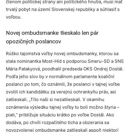
členom politickej strany ani politického hnutia, musí mať
trvalý pobyt na území Slovenskej republiky a súhlasiť s
voľbou.
Novej ombudsmanke tlieskalo len pár
opozičných poslancov
Rúško tajomstva voľby novej ombudsmanky, ktorou sa
stala nominantka Most-Híd s podporou Smeru-SD a SNS
Mária Patakyová, poodhalil predseda OKS Ondrej Dostál.
Podľa jeho slov by v normálnom parlamente koaliční
poslanci po tom, čo oznámili, že poslanci v tajnej voľbe
zvolili ich kandidátku za verejnú ochrankyňu práv, asi
zatlieskali. „Títo naši si nezatlieskali. V okamihu
oznámenia výsledku tajnej voľby tu boli možno štyria –
piati,“ približuje situáciu krátko po voľbe Dostál. Ako
dodáva, po chvíli rozpačitého ticha a obzerania sa
novozvolenej ombudsmanke zatlieskali aspoň niektorí