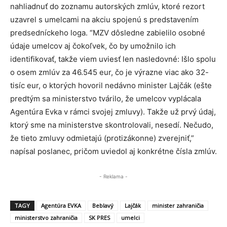
nahliadnuť do zoznamu autorských zmlúv, ktoré rezort
uzavrel s umelcami na akciu spojenú s predstavením
predsedníckeho loga. “MZV dôsledne zabielilo osobné
údaje umelcov aj čokoľvek, čo by umožnilo ich
identifikovať, takže viem uviesť len nasledovné: Išlo spolu
o osem zmlúv za 46.545 eur, čo je výrazne viac ako 32-
tisíc eur, o ktorých hovoril nedávno minister Lajčák (ešte
predtým sa ministerstvo tvárilo, že umelcov vyplácala
Agentúra Evka v rámci svojej zmluvy). Takže už prvý údaj,
ktorý sme na ministerstve skontrolovali, nesedí. Nečudo,
že tieto zmluvy odmietajú (protizákonne) zverejniť,”
napísal poslanec, pričom uviedol aj konkrétne čísla zmlúv.
- Reklama -
TAGY
Agentúra EVKA
Beblavý
Lajčák
minister zahraničia
ministerstvo zahraničia
SK PRES
umelci