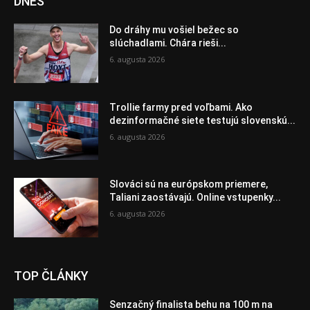
DNES
Do dráhy mu vošiel bežec so
slúchadlami. Chára rieši...
6. augusta 2026
Trollie farmy pred voľbami. Ako
dezinformačné siete testujú slovenskú...
6. augusta 2026
Slováci sú na európskom priemere,
Taliani zaostávajú. Online vstupenky...
6. augusta 2026
TOP ČLÁNKY
Senzačný finalista behu na 100 m na