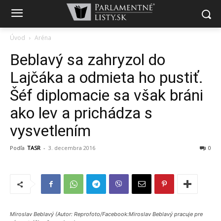
Úvod
Aréna
Beblavý sa zahryzol do
Lajčáka a odmieta ho pustiť.
Šéf diplomacie sa však bráni
ako lev a prichádza s
vysvetlením
Podľa
TASR
-
3. decembra 2016
0
Miroslav Beblavý (Autor: Reprofoto/Facebook:Miroslav Beblavý pracuje pre