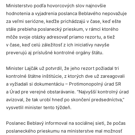
Ministerstvo podľa hovorcových slov najnovšie
hodnotenia a vyjadrenia poslanca Beblavého nepovažuje
za veľmi seriózne, keďže prichádzajú v čase, keď ešte
stále prebieha poslanecký prieskum, v rámci ktorého
môže svoje otázky adresovať priamo rezortu, a tiež
v čase, keď celú záležitosť z ich iniciatívy navyše
preverujú aj príslušné kontrolné orgány štátu.
Minister Lajčák už potvrdil, že jeho rezort požiadal tri
kontrolné štátne inštitúcie, z ktorých dve už zareagovali
a vyžiadali si dokumentáciu – Protimonopolný úrad SR
a Úrad pre verejné obstarávanie. “Najvyšší kontrolný úrad
avizoval, že tak urobí hneď po skončení predsedníctva,”
vysvetlil minister tento týždeň.
Poslanec Beblavý informoval na sociálnej sieti, že počas
poslaneckého prieskumu na ministerstve mal možnosť