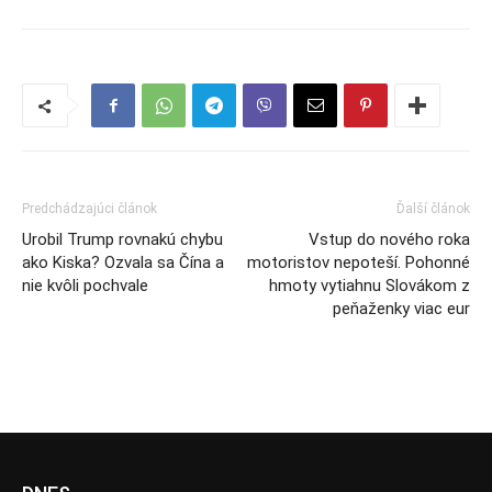
Predchádzajúci článok
Ďalší článok
Urobil Trump rovnakú chybu
Vstup do nového roka
ako Kiska? Ozvala sa Čína a
motoristov nepoteší. Pohonné
nie kvôli pochvale
hmoty vytiahnu Slovákom z
peňaženky viac eur