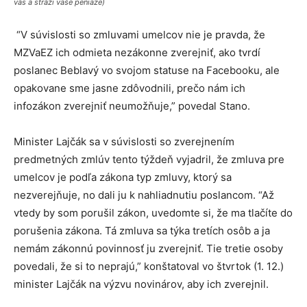
vás a stráži vaše peniaze)
“V súvislosti so zmluvami umelcov nie je pravda, že
MZVaEZ ich odmieta nezákonne zverejniť, ako tvrdí
poslanec Beblavý vo svojom statuse na Facebooku, ale
opakovane sme jasne zdôvodnili, prečo nám ich
infozákon zverejniť neumožňuje,” povedal Stano.
Minister Lajčák sa v súvislosti so zverejnením
predmetných zmlúv tento týždeň vyjadril, že zmluva pre
umelcov je podľa zákona typ zmluvy, ktorý sa
nezverejňuje, no dali ju k nahliadnutiu poslancom. “Až
vtedy by som porušil zákon, uvedomte si, že ma tlačíte do
porušenia zákona. Tá zmluva sa týka tretích osôb a ja
nemám zákonnú povinnosť ju zverejniť. Tie tretie osoby
povedali, že si to neprajú,” konštatoval vo štvrtok (1. 12.)
minister Lajčák na výzvu novinárov, aby ich zverejnil.