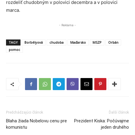
rozdeliť chudobným v polovici decembra a v polovici
marca.
- Reklama -
TAGY
Borbélyová
chudoba
Maďarsko
MSZP
Orbán
pomoc
Predchádzajúci článok
Ďalší článok
Blaha žiada Nobelovu cenu pre
Prezident Kiska: Počúvajme
komunistu
jeden druhého