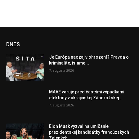
DNES
Je Európa naozaj v ohrození? Pravda o
kriminalite, islame...
7. augusta 2026
MAAE varuje pred častými výpadkami
elektriny v ukrajinskej Záporožskej...
7. augusta 2026
Elon Musk vyzval na umlčanie
prezidentskej kandidátky francúzskych
Zelených