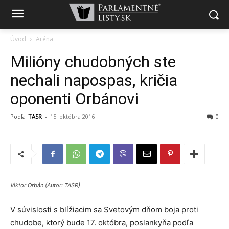
Úvod
Aréna
Milióny chudobných ste
nechali napospas, kričia
oponenti Orbánovi
Podľa
TASR
-
15. októbra 2016
0
Viktor Orbán (Autor: TASR)
V súvislosti s blížiacim sa Svetovým dňom boja proti
chudobe, ktorý bude 17. októbra, poslankyňa podľa