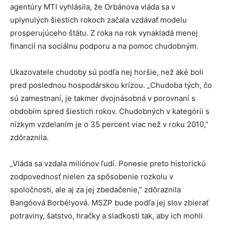
agentúry MTI vyhlásila, že Orbánova vláda sa v
uplynulých šiestich rokoch začala vzdávať modelu
prosperujúceho štátu. Z roka na rok vynakladá menej
financií na sociálnu podporu a na pomoc chudobným.
Ukazovatele chudoby sú podľa nej horšie, než aké boli
pred poslednou hospodárskou krízou. „Chudoba tých, čo
sú zamestnaní, je takmer dvojnásobná v porovnaní s
obdobím spred šiestich rokov. Chudobných v kategórii s
nízkym vzdelaním je o 35 percent viac než v roku 2010,”
zdôraznila.
„Vláda sa vzdala miliónov ľudí. Ponesie preto historickú
zodpovednosť nielen za spôsobenie rozkolu v
spoločnosti, ale aj za jej zbedačenie,” zdôraznila
Bangóová Borbélyová. MSZP bude podľa jej slov zbierať
potraviny, šatstvo, hračky a sladkosti tak, aby ich mohli