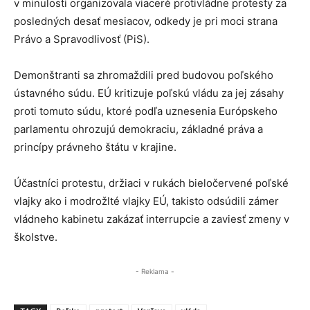
v minulosti organizovala viaceré protivládne protesty za
posledných desať mesiacov, odkedy je pri moci strana
Právo a Spravodlivosť (PiS).
Demonštranti sa zhromaždili pred budovou poľského
ústavného súdu. EÚ kritizuje poľskú vládu za jej zásahy
proti tomuto súdu, ktoré podľa uznesenia Európskeho
parlamentu ohrozujú demokraciu, základné práva a
princípy právneho štátu v krajine.
Účastníci protestu, držiaci v rukách bieločervené poľské
vlajky ako i modrožlté vlajky EÚ, takisto odsúdili zámer
vládneho kabinetu zakázať interrupcie a zaviesť zmeny v
školstve.
- Reklama -