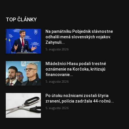
TOP ČLÁNKY
Na pamätníku Pobjednik slávnostne
odhalili mená slovenských vojakov.
Zahynuli...
5. augusta 2026
Mládežníci Hlasu podali trestné
oznámenie na Korčoka, kritizujú
financovanie...
5. augusta 2026
Po útoku nožnicami zostali štyria
zranení, polícia zadržala 44-ročnú...
5. augusta 2026