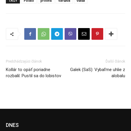
TAGY
Poľsko
protest
Varšava
vláda
Predchádzajúci článok
Ďalší článok
Kollár to opäť poriadne
Galek (SaS): Vybaľme uhlie z
rozbalil. Pustil sa do lobistov
alobalu
DNES