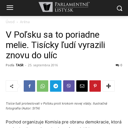
Úvod
Aréna
V Poľsku sa to poriadne
melie. Tisícky ľudí vyrazili
znovu do ulíc
Podľa
TASR
-
25. septembra 2016
0
Tisíce ľudí protestovali v Poľsku proti krokom novej vlády. Ilustračná
fotografia (Autor: SITA)
Pochod organizuje Komisia pre obranu demokracie, ktorá