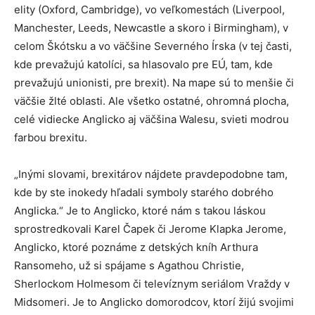
elity (Oxford, Cambridge), vo veľkomestách (Liverpool,
Manchester, Leeds, Newcastle a skoro i Birmingham), v
celom Škótsku a vo väčšine Severného Írska (v tej časti,
kde prevažujú katolíci, sa hlasovalo pre EÚ, tam, kde
prevažujú unionisti, pre brexit). Na mape sú to menšie či
väčšie žlté oblasti. Ale všetko ostatné, ohromná plocha,
celé vidiecke Anglicko aj väčšina Walesu, svieti modrou
farbou brexitu.
„Inými slovami, brexitárov nájdete pravdepodobne tam,
kde by ste inokedy hľadali symboly starého dobrého
Anglicka.“ Je to Anglicko, ktoré nám s takou láskou
sprostredkovali Karel Čapek či Jerome Klapka Jerome,
Anglicko, ktoré poznáme z detských kníh Arthura
Ransomeho, už si spájame s Agathou Christie,
Sherlockom Holmesom či televíznym seriálom Vraždy v
Midsomeri. Je to Anglicko domorodcov, ktorí žijú svojimi