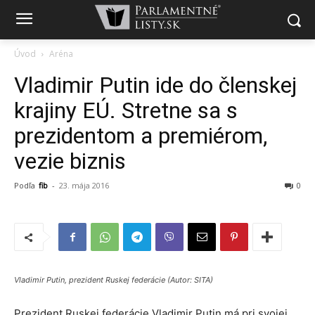
Úvod
Aréna
Vladimir Putin ide do členskej
krajiny EÚ. Stretne sa s
prezidentom a premiérom,
vezie biznis
Podľa
fib
-
23. mája 2016
0
Vladimir Putin, prezident Ruskej federácie (Autor: SITA)
Prezident Ruskej federácie Vladimir Putin má pri svojej