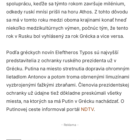
spoluprácu, keďže sa týmto rokom završuje milénium,
odkedy ruskí mnísi prišli na horu Athos. Z tohto dôvodu
sa má v tomto roku medzi oboma krajinami konať hneď
niekoľko medzikultúrnych výmen, počnúc tým, že tento
rok v Rusku bol vyhlásený za rok Grécka a vice versa.
Podľa gréckych novín Eleftheros Typos sú najvyšší
predstavitelia z ochranky ruského prezidenta už v
Grécku. Putina na miesto stretnutia dopravia ohromným
lietadlom Antonov a potom troma obrnenými limuzínami
vyzbrojenými ťažkými zbraňami. Členovia prezidentskej
ochranky už údajne tiež dôkladne preskúmali všetky
miesta, na ktorých sa má Putin v Grécku nachádzať. O
Putinovej ceste informoval portál
NDTV
.
- Reklama -