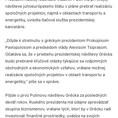
návšteve juhoeurópskeho štátu v pláne prebrať realizáciu
spoločných projektov, najmä v oblastiach transportu a
energetiky, uviedla tlačová služba prezidentskej
kancelárie.
„Dôjde k stretnutiu s gréckym prezidentom Prokopisom
Pavlopulosom a predsedom vlády Alexisom Tsiprasom.
Očakáva sa, že v priebehu prezidentskej návštevy Grécka
budú prebrané kľúčové otázky týkajúce sa vzájomných
obchodných a ekonomických vzťahov, vrátane možnej
realizácie spoločných projektov v oblasti transportu a
energetiky,“ píše sa v správe.
Pôjde o prvú Putinovu návštevu Grécka za posledných
deväť rokov. Ruského prezidenta má údajne sprevádzať
skupina biznismenov, vrátane tých, ktorí by v Grécku radi
investovali finančné prostriedky, uvádza na svojich