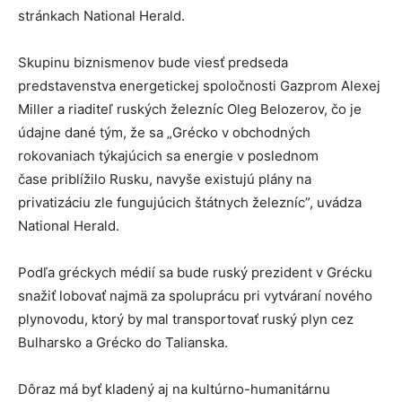
stránkach National Herald.
Skupinu biznismenov bude viesť predseda
predstavenstva energetickej spoločnosti Gazprom Alexej
Miller a riaditeľ ruských železníc Oleg Belozerov, čo je
údajne dané tým, že sa „Grécko v obchodných
rokovaniach týkajúcich sa energie v poslednom
čase priblížilo Rusku, navyše existujú plány na
privatizáciu zle fungujúcich štátnych železníc”, uvádza
National Herald.
Podľa gréckych médií sa bude ruský prezident v Grécku
snažiť lobovať najmä za spoluprácu pri vytváraní nového
plynovodu, ktorý by mal transportovať ruský plyn cez
Bulharsko a Grécko do Talianska.
Dôraz má byť kladený aj na kultúrno-humanitárnu