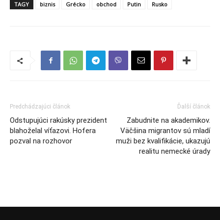
TAGY
biznis
Grécko
obchod
Putin
Rusko
Predchádzajúci článok
Ďalší článok
Odstupujúci rakúsky prezident
Zabudnite na akademikov.
blahoželal víťazovi. Hofera
Väčšina migrantov sú mladí
pozval na rozhovor
muži bez kvalifikácie, ukazujú
realitu nemecké úrady