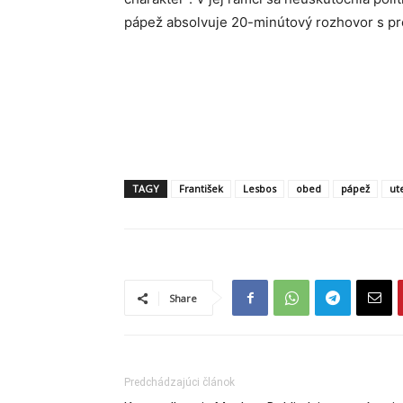
pápež absolvuje 20-minútový rozhovor s pr
TAGY
František
Lesbos
obed
pápež
ut
Share
Predchádzajúci článok