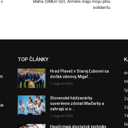
 v
Blaha (SMER-SD): Arméni majú moju plnú
solidaritu
TOP ČLÁNKY
K
Hrad Plaveč v Starej Ľubovni sa
A
ti
dočká obnovy, Migaľ...
M
7. augusta 2026
S
Za
Slovenské hádzanárky
suverénne zdolali Maďarky a
ie
Za
zahrajú si o...
Ti
7. augusta 2026
E
Hasiči majú dostatok techniky