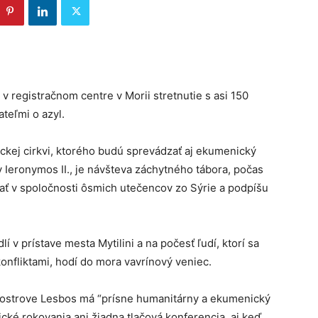
v registračnom centre v Morii stretnutie s asi 150
ateľmi o azyl.
íckej cirkvi, ktorého budú sprevádzať aj ekumenický
y Ieronymos II., je návšteva záchytného tábora, počas
vať v spoločnosti ôsmich utečencov zo Sýrie a podpíšu
 v prístave mesta Mytilini a na počesť ľudí, ktorí sa
onfliktami, hodí do mora vavrínový veniec.
a ostrove Lesbos má “prísne humanitárny a ekumenický
tické rokovania ani žiadna tlačová konferencia, aj keď