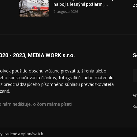
y
na boj s lesnými požiarmi,...
Zd
7. augusta 2026
020 - 2023, MEDIA WORK s.r.o.
S
oľvek použitie obsahu vrátane prevzatia, šírenia alebo
ieho sprístupňovania článkov, fotografií či iného materiálu
ez predchádzajúceho písomného súhlasu prevádzkovateľa
zané.
Ar
o nám nediktuje, o čom máme písať!
Ko
 vyhradené a vykonáva ich