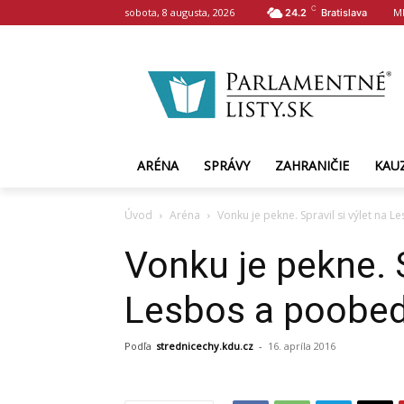
C
sobota, 8 augusta, 2026
M
24.2
Bratislava
ARÉNA
SPRÁVY
ZAHRANIČIE
KAU
Úvod
Aréna
Vonku je pekne. Spravil si výlet na
Vonku je pekne. S
Lesbos a poobed
Podľa
strednicechy.kdu.cz
-
16. apríla 2016