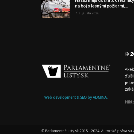
Hasiči majú dostatok technik
na boj s lesnými požiarmi,...
7. augusta 2026
© 2
Akék
ďalš
je b
zaká
Web development & SEO by ADMINA.
Nikt
© ParlamentnéListy.sk 2015 - 2024. Autorské práva sú