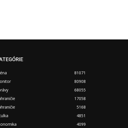
ATEGÓRIE
réna
81071
onitor
80908
právy
68055
hraničie
17058
hraničie
5168
tulka
4851
konomika
4099