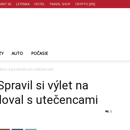
MNT.SK
LETENKA
HOTEL
TRAVEL SHOP
CRYPTO [EN]
ZY
AUTO
POČASIE
 Lesbos a poobedoval s utečencami
pravil si výlet na
oval s utečencami
0