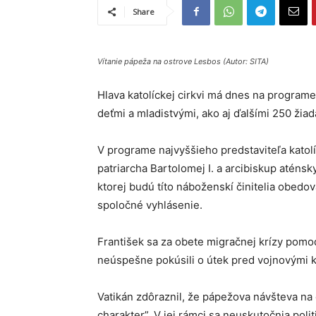
Share
Vítanie pápeža na ostrove Lesbos (Autor: SITA)
Hlava katolíckej cirkvi má dnes na programe 
deťmi a mladistvými, ako aj ďalšími 250 žiad
V programe najvyššieho predstaviteľa katol
patriarcha Bartolomej I. a arcibiskup aténsk
ktorej budú títo náboženskí činitelia obedo
spoločné vyhlásenie.
František sa za obete migračnej krízy pomodlí
neúspešne pokúsili o útek pred vojnovými k
Vatikán zdôraznil, že pápežova návšteva n
charakter”. V jej rámci sa neuskutočnia poli