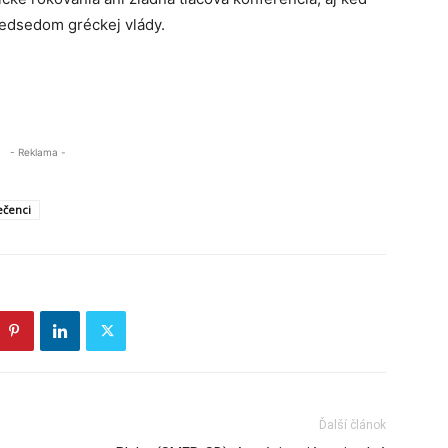
edsedom gréckej vlády.
- Reklama -
ečenci
Ďalší článok