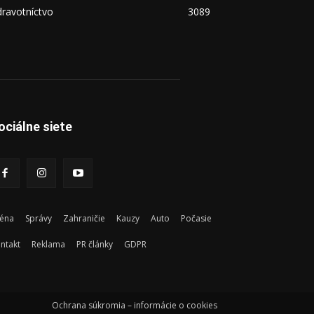
ravotníctvo
3089
ociálne siete
éna
Správy
Zahraničie
Kauzy
Auto
Počasie
ntakt
Reklama
PR články
GDPR
Ochrana súkromia – informácie o cookies