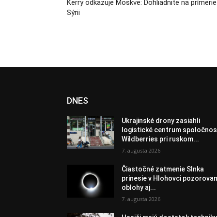
Kerry odkazuje Moskve: Dohliadnite na prímerie
Sýrii
DNES
Ukrajinské drony zasiahli
logistické centrum spoločnos
Wildberries pri ruskom...
7. augusta 2026
Čiastočné zatmenie Slnka
prinesie v Hlohovci pozorovan
oblohy aj...
7. augusta 2026