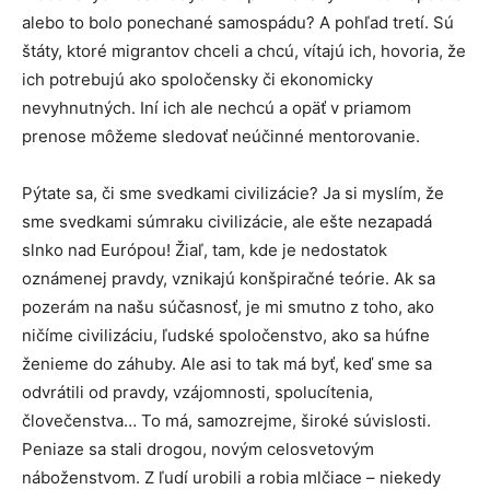
alebo to bolo ponechané samospádu? A pohľad tretí. Sú
štáty, ktoré migrantov chceli a chcú, vítajú ich, hovoria, že
ich potrebujú ako spoločensky či ekonomicky
nevyhnutných. Iní ich ale nechcú a opäť v priamom
prenose môžeme sledovať neúčinné mentorovanie.
Pýtate sa, či sme svedkami civilizácie? Ja si myslím, že
sme svedkami súmraku civilizácie, ale ešte nezapadá
slnko nad Európou! Žiaľ, tam, kde je nedostatok
oznámenej pravdy, vznikajú konšpiračné teórie. Ak sa
pozerám na našu súčasnosť, je mi smutno z toho, ako
ničíme civilizáciu, ľudské spoločenstvo, ako sa húfne
ženieme do záhuby. Ale asi to tak má byť, keď sme sa
odvrátili od pravdy, vzájomnosti, spolucítenia,
človečenstva… To má, samozrejme, široké súvislosti.
Peniaze sa stali drogou, novým celosvetovým
náboženstvom. Z ľudí urobili a robia mlčiace – niekedy