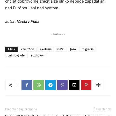
chcieť dobrovoľne zničiť a že slnko nebude zapadať ani
nad Európou, ani nad svetom.
autor:
Václav Fiala
- Reklama -
TAGY
civilizácia
ekológia
GMO
Joza
migrácia
palmový olej
rozhovor
Predchádzajúci článok
Ďalší článok