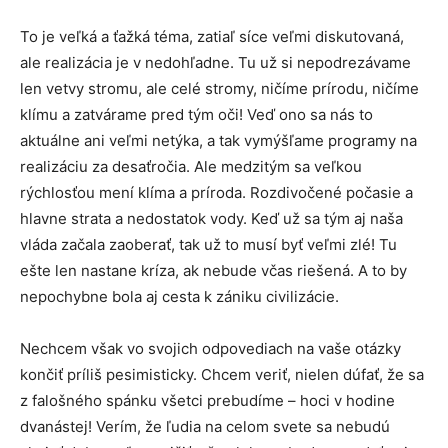
To je veľká a ťažká téma, zatiaľ síce veľmi diskutovaná,
ale realizácia je v nedohľadne. Tu už si nepodrezávame
len vetvy stromu, ale celé stromy, ničíme prírodu, ničíme
klímu a zatvárame pred tým oči! Veď ono sa nás to
aktuálne ani veľmi netýka, a tak vymýšľame programy na
realizáciu za desaťročia. Ale medzitým sa veľkou
rýchlosťou mení klíma a príroda. Rozdivočené počasie a
hlavne strata a nedostatok vody. Keď už sa tým aj naša
vláda začala zaoberať, tak už to musí byť veľmi zlé! Tu
ešte len nastane kríza, ak nebude včas riešená. A to by
nepochybne bola aj cesta k zániku civilizácie.
Nechcem však vo svojich odpovediach na vaše otázky
končiť príliš pesimisticky. Chcem veriť, nielen dúfať, že sa
z falošného spánku všetci prebudíme – hoci v hodine
dvanástej! Verím, že ľudia na celom svete sa nebudú