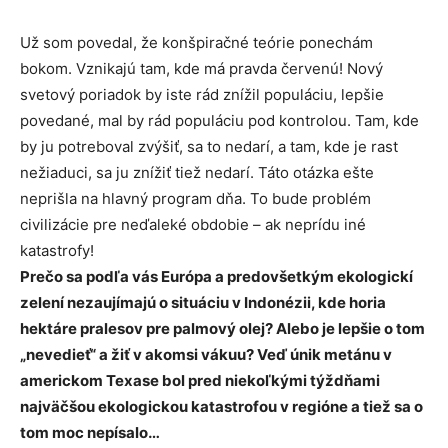
Už som povedal, že konšpiračné teórie ponechám
bokom. Vznikajú tam, kde má pravda červenú! Nový
svetový poriadok by iste rád znížil populáciu, lepšie
povedané, mal by rád populáciu pod kontrolou. Tam, kde
by ju potreboval zvýšiť, sa to nedarí, a tam, kde je rast
nežiaduci, sa ju znížiť tiež nedarí. Táto otázka ešte
neprišla na hlavný program dňa. To bude problém
civilizácie pre neďaleké obdobie – ak neprídu iné
katastrofy!
Prečo sa podľa vás Európa a predovšetkým ekologickí
zelení nezaujímajú o situáciu v Indonézii, kde horia
hektáre pralesov pre palmový olej? Alebo je lepšie o tom
„nevedieť“ a žiť v akomsi vákuu? Veď únik metánu v
americkom Texase bol pred niekoľkými týždňami
najväčšou ekologickou katastrofou v regióne a tiež sa o
tom moc nepísalo…