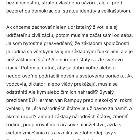
bezmocnosťou, stratou vlastného názoru, ale aj pred
bezbrehou demokraciou, stratou identity a velikášstvom.
Ak chceme zachovať nielen udržateľný život, ale aj
udržateľnú civilizáciu, potom musíme začať sami od seba.
Ja som bytostne presvedčený, že základom spoločnosti
je rodina so všetkými svojimi základnými funkciami, ale je
tiež základom štátu! Ale národné štáty sa zle svetovo
riadia! Potom je nutné, aby sa dobrovoľne alebo aj
nedobrovoľne podriadili novému svetovému poriadku. Ak
vodcovia, diktátori alebo vlády prekážajú, musia sa
odstrániť! Ale kým alebo čím ich nahradiť? Bývalý
prezident EÚ Herman van Rampuy pred niekoľkými rokmi
vyhlásil, že „éra národných štátov je už dávno za nami“. A
ako to urobiť? Zmeniť základy národných štátov, zmeniť
rodinu, podporovať medzirasové manželstvo, azda s
cieľom zmiešania rás a vzniku svetlohnedej rasy v