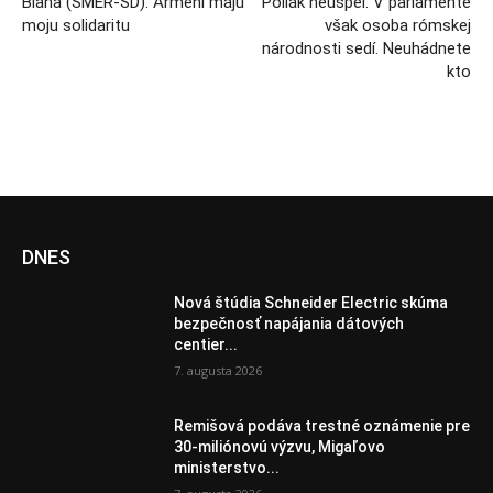
Blaha (SMER-SD): Arméni majú
Pollák neuspel. V parlamente
moju solidaritu
však osoba rómskej
národnosti sedí. Neuhádnete
kto
DNES
Nová štúdia Schneider Electric skúma
bezpečnosť napájania dátových
centier...
7. augusta 2026
Remišová podáva trestné oznámenie pre
30-miliónovú výzvu, Migaľovo
ministerstvo...