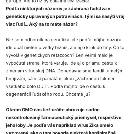
Európe. Ale to už by bola iná civilizácia!
Podľa niektorých názorov je záchrana ľudstva v
geneticky upravených potravinách. Tými sa nasýti vraj
viac ľudí… Aký na to máte názor?
Nie som odborník na genetiku, ale podľa môjho názoru
ide opäť nielen o veľký biznis, ale aj o krok do tmy. Čo to
vyvolá v genetických reťazcoch? Len veľmi málo je
vypočutá strana, ktorá varuje. Ide aj o priamu cestu k
zmenám v ľudskej DNA. Donedávna sme fandili umelým
hnojivám, sám si pamätám, akou „záchranou takmer
všetkého bolo DDT“. Podľa môjho ide o cestu k
degenerácii ľudského rodu. Chceme ju?
Okrem GMO nás tiež určite ohrozuje riadne
nekontrolovaný farmaceutický priemysel, respektíve
jeho loby. Je podľa vás napríklad vírus Zika umelo
vytvorený, ako o tom hovoria niektoré konšpiračné