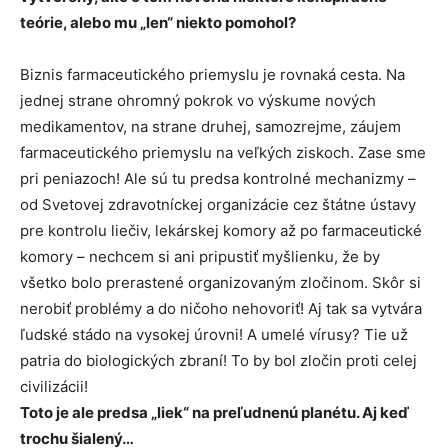
teórie, alebo mu „len“ niekto pomohol?
Biznis farmaceutického priemyslu je rovnaká cesta. Na
jednej strane ohromný pokrok vo výskume nových
medikamentov, na strane druhej, samozrejme, záujem
farmaceutického priemyslu na veľkých ziskoch. Zase sme
pri peniazoch! Ale sú tu predsa kontrolné mechanizmy –
od Svetovej zdravotníckej organizácie cez štátne ústavy
pre kontrolu liečiv, lekárskej komory až po farmaceutické
komory – nechcem si ani pripustiť myšlienku, že by
všetko bolo prerastené organizovaným zločinom. Skôr si
nerobiť problémy a do ničoho nehovoriť! Aj tak sa vytvára
ľudské stádo na vysokej úrovni! A umelé vírusy? Tie už
patria do biologických zbraní! To by bol zločin proti celej
civilizácii!
Toto je ale predsa „liek“ na preľudnenú planétu. Aj keď
trochu šialený…