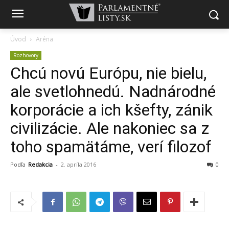
Úvod
Aréna
Rozhovory
Chcú novú Európu, nie bielu,
ale svetlohnedú. Nadnárodné
korporácie a ich kšefty, zánik
civilizácie. Ale nakoniec sa z
toho spamätáme, verí filozof
Podľa
Redakcia
-
2. apríla 2016
0