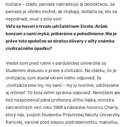
hučiace – stádo, peniaze nahradzujú aj demokraciu, za
peniaze je všetko možné, ak chýbajú, dotlačia sa, kto sa
nepodriadi, musí z kola von!
Veľa sa hovorí o trvalo udržateľnom živote. Avšak
konzum s nami myká, priberáme a pohodlnieme. Nie je
práve toto spoločne so stratou dôvery v elity známka
civilizačného úpadku?
Viedol som pred rokmi v pardubickej univerzite so
študentmi diskusiu o práve a civilizácii. Na otázku, čo je
civilizácia, som dostal okrem iného odpoveď, že
„civilizácia sme my, my sami – my ju tvoríme, udržiavame
aj ničíme!“ To bola veľmi správna odpoveď. Nemôžem ale
tiež nespomenúť pána profesora Jiřího Hájka, ministra
zahraničných vecí roku 1968 a následne hovorcu Charty,
ktorý nás, svojich študentov Právnickej fakulty Univerzity
Karlovej, varoval pred slepou podriadenosťou, malosťou,