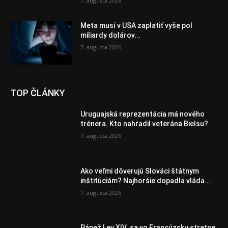
7. augusta 2026
Meta musí v USA zaplatiť vyše pol
miliardy dolárov...
7. augusta 2026
TOP ČLÁNKY
Uruguajská reprezentácia má nového
trénera. Kto nahradil veterána Bielsu?
7. augusta 2026
Ako veľmi dôverujú Slováci štátnym
inštitúciám? Najhoršie dopadla vláda...
7. augusta 2026
Pápež Lev XIV. sa vo Francúzsku stretne