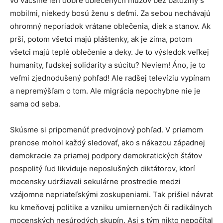
vo väčšine len dobre oblečených mužov bez batožiny s
mobilmi, niekedy bosú ženu s deťmi. Za sebou nechávajú
ohromný neporiadok vrátane oblečenia, diek a stanov. Ak
prší, potom všetci majú pláštenky, ak je zima, potom
všetci majú teplé oblečenie a deky. Je to výsledok veľkej
humanity, ľudskej solidarity a súcitu? Neviem! Áno, je to
veľmi zjednodušený pohľad! Ale radšej televíziu vypínam
a nepremýšľam o tom. Ale migrácia nepochybne nie je
sama od seba.
Skúsme si pripomenúť predvojnový pohľad. V priamom
prenose mohol každý sledovať, ako s nákazou západnej
demokracie za priamej podpory demokratických štátov
pospolitý ľud likviduje neposlušných diktátorov, ktorí
mocensky udržiavali sekulárne prostredie medzi
vzájomne nepriateľskými zoskupeniami. Tak prišiel návrat
ku kmeňovej politike a vzniku umiernených či radikálnych
mocenských nesúrodých skupín. Asi s tým nikto nepočítal