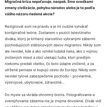
Migračná kríza nepoľavuje, naopak. Sme svedkami
zmeny civilizácie, pohybu národov alebo je to podľa
vášho názoru riadená akcia?
Rezignoval som na pravdu a je mi cudzie vytvárať
konšpiračné teórie. Zostanem v pozícii televízneho
diváka, ktorý je kŕmený starostlivo vybranými zábermi
pochodujúcich státisícových davov migrantov. Nikdy som
ale nevidel, kde a ako vzniká ľudská rieka, ako z vojnou
zničených miest a obcí utekajú ľudia, ktorí predtým
niekomu predali všetko, čo bolo údajne zničené, a za
utŕžené peniaze si kupujú cestu do Európy. Nikdy som
nevidel tylové zabezpečenie pochodu – proviantné,
výstrojové, ubytovacie, zdravotné…
Do mysle sa vkráda ohromný biznis. Fotografovanie a
zverejňovanie zázemia nie je zrejme dovolené. Divák vidí