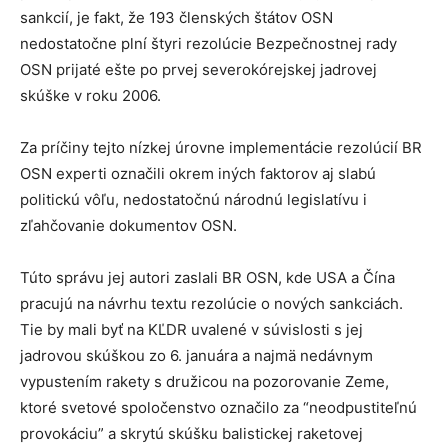
sankcií, je fakt, že 193 členských štátov OSN
nedostatočne plní štyri rezolúcie Bezpečnostnej rady
OSN prijaté ešte po prvej severokórejskej jadrovej
skúške v roku 2006.
Za príčiny tejto nízkej úrovne implementácie rezolúcií BR
OSN experti označili okrem iných faktorov aj slabú
politickú vôľu, nedostatočnú národnú legislatívu i
zľahčovanie dokumentov OSN.
Túto správu jej autori zaslali BR OSN, kde USA a Čína
pracujú na návrhu textu rezolúcie o nových sankciách.
Tie by mali byť na KĽDR uvalené v súvislosti s jej
jadrovou skúškou zo 6. januára a najmä nedávnym
vypustením rakety s družicou na pozorovanie Zeme,
ktoré svetové spoločenstvo označilo za “neodpustiteľnú
provokáciu” a skrytú skúšku balistickej raketovej