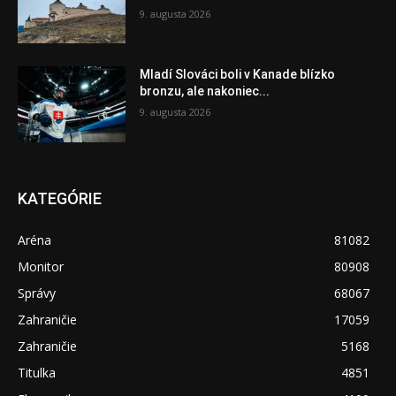
9. augusta 2026
Mladí Slováci boli v Kanade blízko
bronzu, ale nakoniec...
9. augusta 2026
KATEGÓRIE
Aréna
81082
Monitor
80908
Správy
68067
Zahraničie
17059
Zahraničie
5168
Titulka
4851