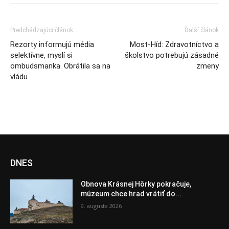
Predchádzajúci článok
Ďalší článok
Rezorty informujú média
Most-Híd: Zdravotníctvo a
selektívne, myslí si
školstvo potrebujú zásadné
ombudsmanka. Obrátila sa na
zmeny
vládu
DNES
Obnova Krásnej Hôrky pokračuje,
múzeum chce hrad vrátiť do...
9. augusta 2026