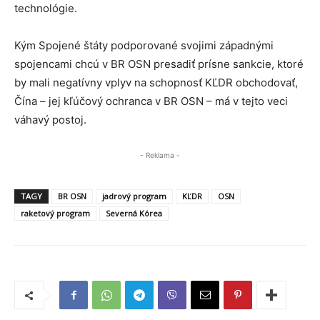
technológie.
Kým Spojené štáty podporované svojimi západnými
spojencami chcú v BR OSN presadiť prísne sankcie, ktoré
by mali negatívny vplyv na schopnosť KĽDR obchodovať,
Čína – jej kľúčový ochranca v BR OSN – má v tejto veci
váhavý postoj.
- Reklama -
TAGY
BR OSN
jadrový program
KĽDR
OSN
raketový program
Severná Kórea