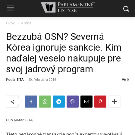
Úvod
Aréna
Bezzubá OSN? Severná
Kórea ignoruje sankcie. Kim
naďalej veselo nakupuje pre
svoj jadrový program
Podľa
SITA
-
10. februára 2016
0
OSN (Autor: SITA)
Tieto nezákonné transakcie podľa expertov vyvolávajú