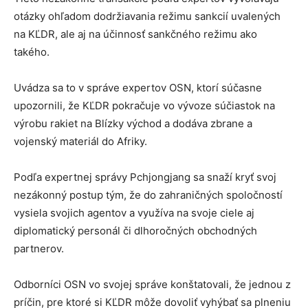
otázky ohľadom dodržiavania režimu sankcií uvalených
na KĽDR, ale aj na účinnosť sankčného režimu ako
takého.
Uvádza sa to v správe expertov OSN, ktorí súčasne
upozornili, že KĽDR pokračuje vo vývoze súčiastok na
výrobu rakiet na Blízky východ a dodáva zbrane a
vojenský materiál do Afriky.
Podľa expertnej správy Pchjongjang sa snaží kryť svoj
nezákonný postup tým, že do zahraničných spoločností
vysiela svojich agentov a využíva na svoje ciele aj
diplomatický personál či dlhoročných obchodných
partnerov.
Odborníci OSN vo svojej správe konštatovali, že jednou z
príčin, pre ktoré si KĽDR môže dovoliť vyhýbať sa plneniu