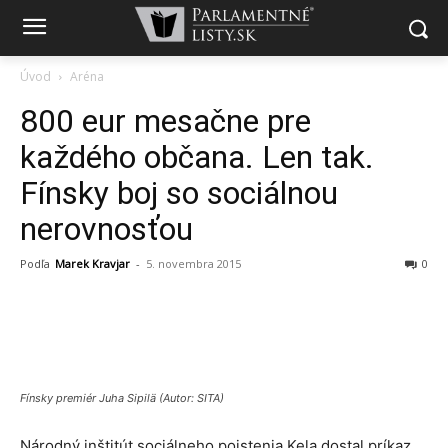
Úvod
Aréna
800 eur mesačne pre
každého občana. Len tak.
Fínsky boj so sociálnou
nerovnosťou
Podľa
Marek Kravjar
-
5. novembra 2015
0
Fínsky premiér Juha Sipilä (Autor: SITA)
Národný inštitút sociálneho poistenia Kela dostal príkaz