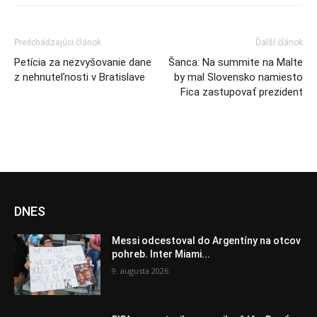
Predchádzajúci článok
Ďalší článok
Petícia za nezvyšovanie dane
Šanca: Na summite na Malte
z nehnuteľnosti v Bratislave
by mal Slovensko namiesto
Fica zastupovať prezident
DNES
Messi odcestoval do Argentíny na otcov
pohreb. Inter Miami...
9. augusta 2026