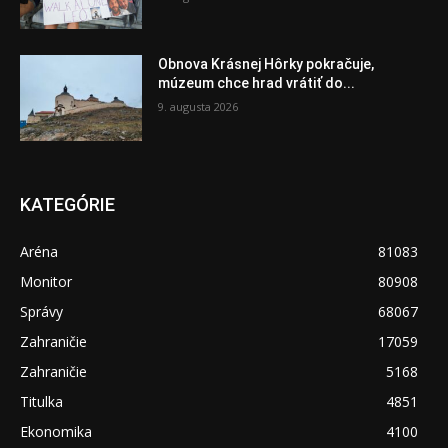
Obnova Krásnej Hôrky pokračuje,
múzeum chce hrad vrátiť do...
9. augusta 2026
KATEGÓRIE
Aréna
81083
Monitor
80908
Správy
68067
Zahraničie
17059
Zahraničie
5168
Titulka
4851
Ekonomika
4100