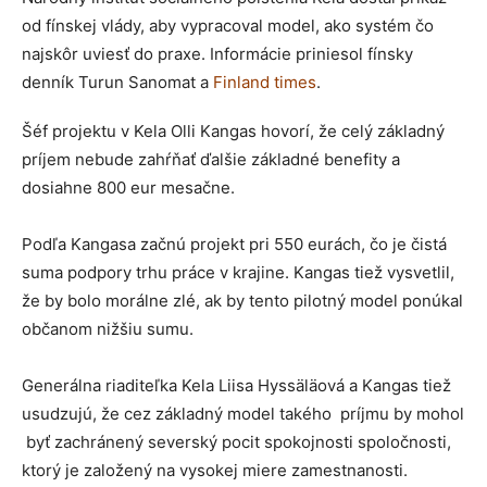
od fínskej vlády, aby vypracoval model, ako systém čo
najskôr uviesť do praxe. Informácie priniesol fínsky
denník Turun Sanomat a
Finland times
.
Šéf projektu v Kela Olli Kangas hovorí, že celý základný
príjem nebude zahŕňať ďalšie základné benefity a
dosiahne 800 eur mesačne.
Podľa Kangasa začnú projekt pri 550 eurách, čo je čistá
suma podpory trhu práce v krajine. Kangas tiež vysvetlil,
že by bolo morálne zlé, ak by tento pilotný model ponúkal
občanom nižšiu sumu.
Generálna riaditeľka Kela Liisa Hyssäläová a Kangas tiež
usudzujú, že cez základný model takého príjmu by mohol
byť zachránený severský pocit spokojnosti spoločnosti,
ktorý je založený na vysokej miere zamestnanosti.