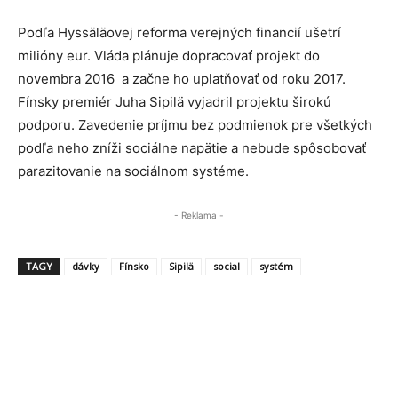
Podľa Hyssäläovej reforma verejných financií ušetrí
milióny eur. Vláda plánuje dopracovať projekt do
novembra 2016 a začne ho uplatňovať od roku 2017.
Fínsky premiér Juha Sipilä vyjadril projektu širokú
podporu. Zavedenie príjmu bez podmienok pre všetkých
podľa neho zníži sociálne napätie a nebude spôsobovať
parazitovanie na sociálnom systéme.
- Reklama -
TAGY
dávky
Fínsko
Sipilä
social
systém