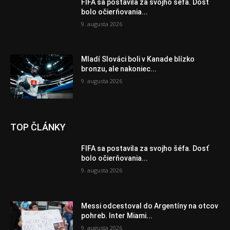
FIFA sa postavila za svojho šéfa. Dosť
bolo očierňovania...
9. augusta 2026
Mladí Slováci boli v Kanade blízko
bronzu, ale nakoniec...
9. augusta 2026
TOP ČLÁNKY
FIFA sa postavila za svojho šéfa. Dosť
bolo očierňovania...
9. augusta 2026
Messi odcestoval do Argentíny na otcov
pohreb. Inter Miami...
9. augusta 2026