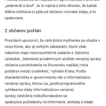
„jedenkrát a dosť“. Je to najmä z toho dôvodu, že každá
štátna inštitúcia si pýta od občanov rovnaké údaje, a to
opakovane.
Z občanov poštári
Prezident upozornil, že celá dobrá myšlienka sa utopila v
rezortizme, ako aj veľkých zákazkách, ktoré však
nakoniec majú nezrozumiteľné zadanie a žalostný
výsledok. „Namiesto proaktívnych služieb verejnej správy
občania a podnikatelia na Slovensku naďalej robia
poštárov medzi úradníkmi,“ vyhlásil Kiska. Podľa
charakteristiky e-governmentu ide o informatizáciu
verejnej správy, ktorou sa „podľa programového
vyhlásenia vlády informatizáciou verejnej
správy odstránia niekoľkonásobne sa
opakujúce požiadavky na informácie, doklady a údaje