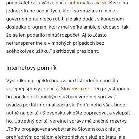
podnikateľov,“ uvádza portál
informatizacia.sk
. Kiska na
jednej strane ocenil tých, ktorí sa snažia v rámci e-
governementu niečo robiť, ale ako dodal, v konečnom
dôsledku program, ktorý mal veľké ambície, dopadol tak,
že sa len podarilo minúť rozpočet. Aj to „často
netransparentne a v mnohých prípadoch bez
akéhokoľvek úžitku,“ skritizoval prezident.
Internetový pomník
Výsledkom projektu budovania Ústredného portálu
verejnej správy je portál
Slovensko.sk
. Ten je „vstupnou
bránou k elektronickým službám verejnej správy ,“
uvádza portál informatizacia.sk. Podľa neho však bude
nutné na portáli Slovensko.sk ešte popracovať a vylepšiť
ho. Ústredný portál verejnej správy má značné rezervy.
„Toľko propagovaná webstránka Slovensko.sk nie je
prehľadným portálom elektronických služieb štátu, ale