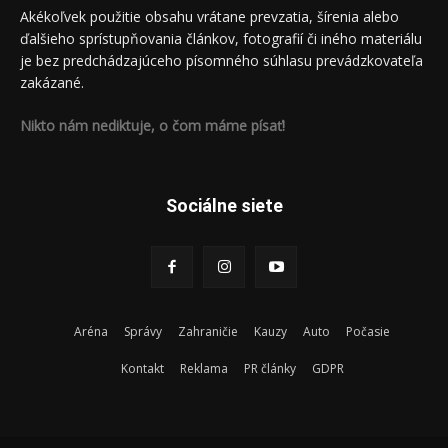
Akékoľvek použitie obsahu vrátane prevzatia, šírenia alebo
ďalšieho sprístupňovania článkov, fotografií či iného materiálu
je bez predchádzajúceho písomného súhlasu prevádzkovateľa
zakázané.
Nikto nám nediktuje, o čom máme písať!
Sociálne siete
Aréna
Správy
Zahraničie
Kauzy
Auto
Počasie
Kontakt
Reklama
PR články
GDPR