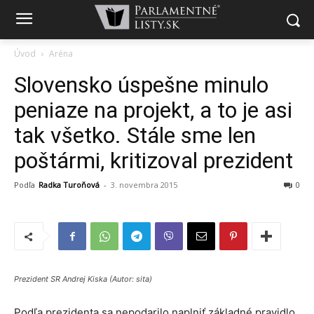
Úvod
Aréna
Slovensko úspešne minulo
peniaze na projekt, a to je asi
tak všetko. Stále sme len
poštármi, kritizoval prezident
Podľa
Radka Turoňová
-
3. novembra 2015
0
Prezident SR Andrej Kiska (Autor: sita)
Podľa prezidenta sa nepodarilo naplniť základné pravidlo