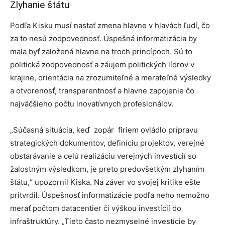
Zlyhanie štátu
Podľa Kisku musí nastať zmena hlavne v hlavách ľudí, čo
za to nesú zodpovednosť. Úspešná informatizácia by
mala byť založená hlavne na troch princípoch. Sú to
politická zodpovednosť a záujem politických lídrov v
krajine, orientácia na zrozumiteľné a merateľné výsledky
a otvorenosť, transparentnosť a hlavne zapojenie čo
najväčšieho počtu inovatívnych profesionálov.
„Súčasná situácia, keď zopár firiem ovládlo prípravu
strategických dokumentov, definíciu projektov, verejné
obstarávanie a celú realizáciu verejných investícií so
žalostným výsledkom, je preto predovšetkým zlyhaním
štátu,“ upozornil Kiska. Na záver vo svojej kritike ešte
pritvrdil. Úspešnosť informatizácie podľa neho nemožno
merať počtom datacentier či výškou investícií do
infraštruktúry. „Tieto často nezmyselné investície by