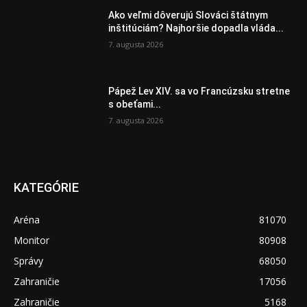
Ako veľmi dôverujú Slováci štátnym
inštitúciám? Najhoršie dopadla vláda...
7. augusta 2026
Pápež Lev XIV. sa vo Francúzsku stretne
s obeťami...
7. augusta 2026
KATEGÓRIE
Aréna
81070
Monitor
80908
Správy
68050
Zahraničie
17056
Zahraničie
5168