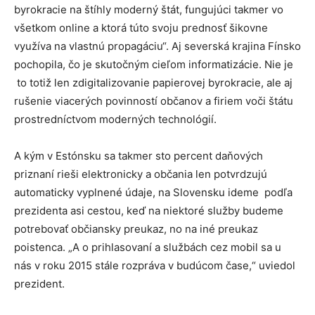
byrokracie na štíhly moderný štát, fungujúci takmer vo
všetkom online a ktorá túto svoju prednosť šikovne
využíva na vlastnú propagáciu“. Aj severská krajina Fínsko
pochopila, čo je skutočným cieľom informatizácie. Nie je
to totiž len zdigitalizovanie papierovej byrokracie, ale aj
rušenie viacerých povinností občanov a firiem voči štátu
prostredníctvom moderných technológií.
A kým v Estónsku sa takmer sto percent daňových
priznaní rieši elektronicky a občania len potvrdzujú
automaticky vyplnené údaje, na Slovensku ideme podľa
prezidenta asi cestou, keď na niektoré služby budeme
potrebovať občiansky preukaz, no na iné preukaz
poistenca. „A o prihlasovaní a službách cez mobil sa u
nás v roku 2015 stále rozpráva v budúcom čase,“ uviedol
prezident.