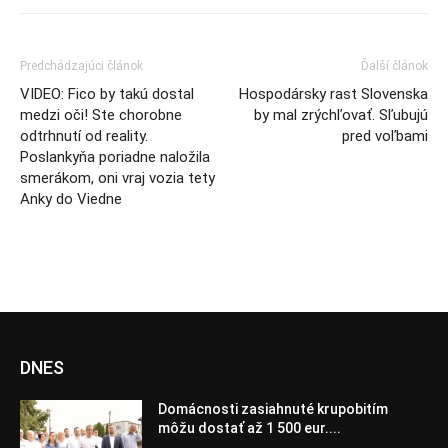
Predchádzajúci článok
Ďalší článok
VIDEO: Fico by takú dostal
Hospodársky rast Slovenska
medzi oči! Ste chorobne
by mal zrýchľovať. Sľubujú
odtrhnutí od reality.
pred voľbami
Poslankyňa poriadne naložila
smerákom, oni vraj vozia tety
Anky do Viedne
DNES
Domácnosti zasiahnuté krupobitím
môžu dostať až 1 500 eur....