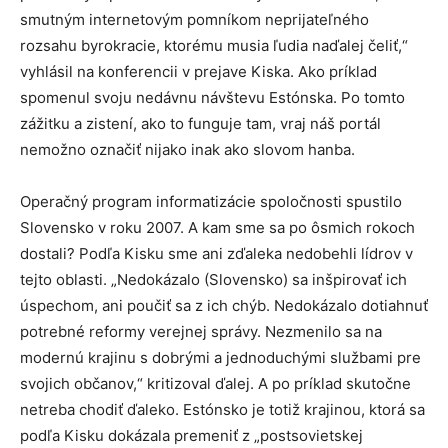
smutným internetovým pomníkom neprijateľného
rozsahu byrokracie, ktorému musia ľudia naďalej čeliť,“
vyhlásil na konferencii v prejave Kiska. Ako príklad
spomenul svoju nedávnu návštevu Estónska. Po tomto
zážitku a zistení, ako to funguje tam, vraj náš portál
nemožno označiť nijako inak ako slovom hanba.
Operačný program informatizácie spoločnosti spustilo
Slovensko v roku 2007. A kam sme sa po ôsmich rokoch
dostali? Podľa Kisku sme ani zďaleka nedobehli lídrov v
tejto oblasti. „Nedokázalo (Slovensko) sa inšpirovať ich
úspechom, ani poučiť sa z ich chýb. Nedokázalo dotiahnuť
potrebné reformy verejnej správy. Nezmenilo sa na
modernú krajinu s dobrými a jednoduchými službami pre
svojich občanov,“ kritizoval ďalej. A po príklad skutočne
netreba chodiť ďaleko. Estónsko je totiž krajinou, ktorá sa
podľa Kisku dokázala premeniť z „postsovietskej