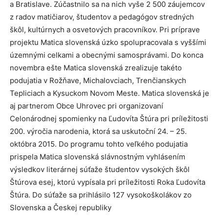
a Bratislave. Zúčastnilo sa na nich vyše 2 500 záujemcov
z radov matičiarov, študentov a pedagógov stredných
škôl, kultúrnych a osvetových pracovníkov. Pri príprave
projektu Matica slovenská úzko spolupracovala s vyššími
územnými celkami a obecnými samosprávami. Do konca
novembra ešte Matica slovenská zrealizuje takéto
podujatia v Rožňave, Michalovciach, Trenčianskych
Tepliciach a Kysuckom Novom Meste. Matica slovenská je
aj partnerom Obce Uhrovec pri organizovaní
Celonárodnej spomienky na Ľudovíta Štúra pri príležitosti
200. výročia narodenia, ktorá sa uskutoční 24. – 25.
októbra 2015. Do programu tohto veľkého podujatia
prispela Matica slovenská slávnostným vyhlásením
výsledkov literárnej súťaže študentov vysokých škôl
Štúrova esej, ktorú vypísala pri príležitosti Roka Ľudovíta
Štúra. Do súťaže sa prihlásilo 127 vysokoškolákov zo
Slovenska a Českej republiky