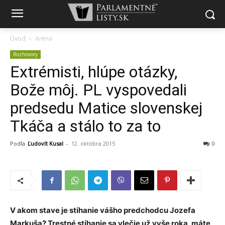
Úvod
Aréna
Rozhovory
Extrémisti, hlúpe otázky,
Bože môj. PL vyspovedali
predsedu Matice slovenskej
Tkáča a stálo to za to
Podľa
Ľudovít Kusal
-
12. októbra 2015
0
V akom stave je stíhanie vášho predchodcu Jozefa
Markuša? Trestné stíhanie sa vlečie už vyše roka, máte