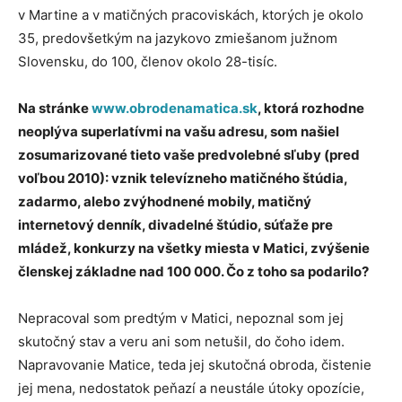
v Martine a v matičných pracoviskách, ktorých je okolo
35, predovšetkým na jazykovo zmiešanom južnom
Slovensku, do 100, členov okolo 28-tisíc.
Na stránke
www.obrodenamatica.sk
, ktorá rozhodne
neoplýva superlatívmi na vašu adresu, som našiel
zosumarizované tieto vaše predvolebné sľuby (pred
voľbou 2010): vznik televízneho matičného štúdia,
zadarmo, alebo zvýhodnené mobily, matičný
internetový denník, divadelné štúdio, súťaže pre
mládež, konkurzy na všetky miesta v Matici, zvýšenie
členskej základne nad 100 000. Čo z toho sa podarilo?
Nepracoval som predtým v Matici, nepoznal som jej
skutočný stav a veru ani som netušil, do čoho idem.
Napravovanie Matice, teda jej skutočná obroda, čistenie
jej mena, nedostatok peňazí a neustále útoky opozície,