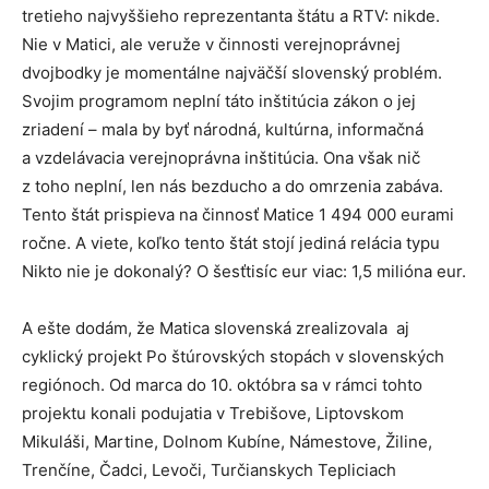
tretieho najvyššieho reprezentanta štátu a RTV: nikde.
Nie v Matici, ale veruže v činnosti verejnoprávnej
dvojbodky je momentálne najväčší slovenský problém.
Svojim programom neplní táto inštitúcia zákon o jej
zriadení – mala by byť národná, kultúrna, informačná
a vzdelávacia verejnoprávna inštitúcia. Ona však nič
z toho neplní, len nás bezducho a do omrzenia zabáva.
Tento štát prispieva na činnosť Matice 1 494 000 eurami
ročne. A viete, koľko tento štát stojí jediná relácia typu
Nikto nie je dokonalý? O šesťtisíc eur viac: 1,5 milióna eur.
A ešte dodám, že Matica slovenská zrealizovala aj
cyklický projekt Po štúrovských stopách v slovenských
regiónoch. Od marca do 10. októbra sa v rámci tohto
projektu konali podujatia v Trebišove, Liptovskom
Mikuláši, Martine, Dolnom Kubíne, Námestove, Žiline,
Trenčíne, Čadci, Levoči, Turčianskych Tepliciach