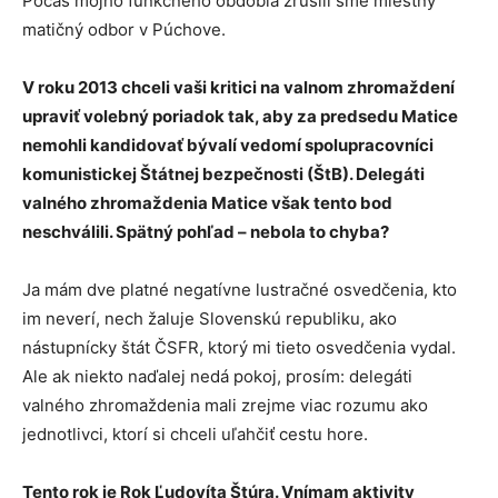
Počas môjho funkčného obdobia zrušili sme miestny
matičný odbor v Púchove.
V roku 2013 chceli vaši kritici na valnom zhromaždení
upraviť volebný poriadok tak, aby za predsedu Matice
nemohli kandidovať bývalí vedomí spolupracovníci
komunistickej Štátnej bezpečnosti (ŠtB). Delegáti
valného zhromaždenia Matice však tento bod
neschválili. Spätný pohľad – nebola to chyba?
Ja mám dve platné negatívne lustračné osvedčenia, kto
im neverí, nech žaluje Slovenskú republiku, ako
nástupnícky štát ČSFR, ktorý mi tieto osvedčenia vydal.
Ale ak niekto naďalej nedá pokoj, prosím: delegáti
valného zhromaždenia mali zrejme viac rozumu ako
jednotlivci, ktorí si chceli uľahčiť cestu hore.
Tento rok je Rok Ľudovíta Štúra. Vnímam aktivity