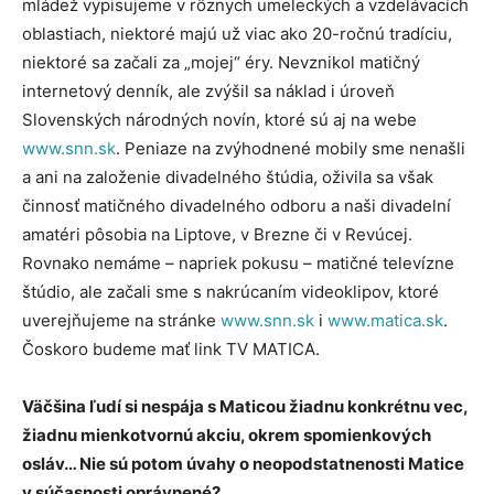
mládež vypisujeme v rôznych umeleckých a vzdelávacích
oblastiach, niektoré majú už viac ako 20-ročnú tradíciu,
niektoré sa začali za „mojej“ éry. Nevznikol matičný
internetový denník, ale zvýšil sa náklad i úroveň
Slovenských národných novín, ktoré sú aj na webe
www.snn.sk
. Peniaze na zvýhodnené mobily sme nenašli
a ani na založenie divadelného štúdia, oživila sa však
činnosť matičného divadelného odboru a naši divadelní
amatéri pôsobia na Liptove, v Brezne či v Revúcej.
Rovnako nemáme – napriek pokusu – matičné televízne
štúdio, ale začali sme s nakrúcaním videoklipov, ktoré
uverejňujeme na stránke
www.snn.sk
i
www.matica.sk
.
Čoskoro budeme mať link TV MATICA.
Väčšina ľudí si nespája s Maticou žiadnu konkrétnu vec,
žiadnu mienkotvornú akciu, okrem spomienkových
osláv… Nie sú potom úvahy o neopodstatnenosti Matice
v súčasnosti oprávnené?