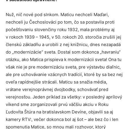
Nuž, nič nové pod slnkom. Maticu nechceli Maďari,
nechceli ju Čechoslováci po tom, čo sa postavila proti
počešťovaniu slovenčiny roku 1932, mala problémy aj
v rokoch 1939 – 1945, v 50. rokoch 20. storočia zrušili jej
členskú základňu a urobili z nej knižnicu, dnes nezapadá
do „modernizácie“ sveta. Dostal som dokonca „havraniu“
otázku, ako Matica prispieva k modernizácii sveta! Ona tu
však nie je pre modernizáciu sveta, pre výstavbu diaľnic,
ale pre uchovávanie vzácnych tradícií, ktoré by sa bez nej
oveľa rapídnejšie strácali. Maticu sa snažia média,
vrátane verejnoprávnej dvojbodky, schovávať pred
verejnosťou. Jeden príklad za všetky: v posledný aprílový
víkend sme zorganizovali prvú väčšiu akciu v Roku
Ľudovíta Štúra na bratislavskom Devíne, objavili sa aj
kamery RTV:, večer dokonca bol aj šot – ale bez čo i len
spomenutia Matice, so mnou mali rozhovor, ktorý