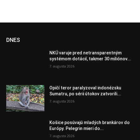
DNES
NKÚ varuje pred netransparentným
systémom dotácií, takmer 30 miliónov...
7. augusta 2026
Opičí teror paralyzoval indonézsku
Sumatru, po sérii útokov zatvorili...
7. augusta 2026
Košice posúvajú mladých brankárov do
Európy. Pelegrin mieri do...
7. augusta 2026