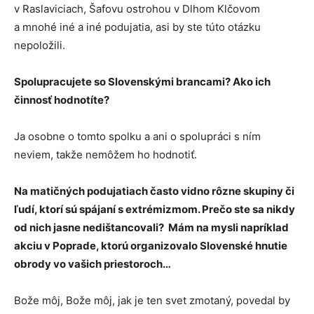
v Raslaviciach, Šafovu ostrohou v Dlhom Klčovom
a mnohé iné a iné podujatia, asi by ste túto otázku
nepoložili.
Spolupracujete so Slovenskými brancami? Ako ich
činnosť hodnotíte?
Ja osobne o tomto spolku a ani o spolupráci s ním
neviem, takže nemôžem ho hodnotiť.
Na matičných podujatiach často vidno rôzne skupiny či
ľudí, ktorí sú spájaní s extrémizmom. Prečo ste sa nikdy
od nich jasne nedištancovali? Mám na mysli napríklad
akciu v Poprade, ktorú organizovalo Slovenské hnutie
obrody vo vašich priestoroch…
Bože môj, Bože môj, jak je ten svet zmotaný, povedal by