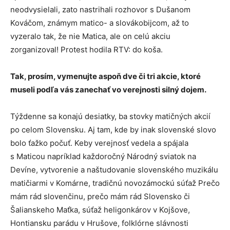
neodvysielali, zato nastrihali rozhovor s Dušanom
Kováčom, známym matico- a slovákobijcom, až to
vyzeralo tak, že nie Matica, ale on celú akciu
zorganizoval! Protest hodila RTV: do koša.
Tak, prosím, vymenujte aspoň dve či tri akcie, ktoré
museli podľa vás zanechať vo verejnosti silný dojem.
Týždenne sa konajú desiatky, ba stovky matičných akcií
po celom Slovensku. Aj tam, kde by inak slovenské slovo
bolo ťažko počuť. Keby verejnosť vedela a spájala
s Maticou napríklad každoročný Národný sviatok na
Devíne, vytvorenie a naštudovanie slovenského muzikálu
matičiarmi v Komárne, tradičnú novozámockú súťaž Prečo
mám rád slovenčinu, prečo mám rád Slovensko či
Šalianskeho Maťka, súťaž heligonkárov v Kojšove,
Hontiansku parádu v Hrušove, folklórne slávnosti