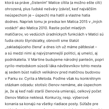
ktorá sa práve „čistením“ Matice cítila (a možno ešte cíti)
ohrozená, plus ľudské nešváry (závisť, keď najväčším
neúspechom je – úspech) ma hatili a vlastne hatia
dodnes. Napriek tomu je predsa len Matica 2015 v „iných
vodách“ ako Matica 2010. Rastie počet mladých
matičiarov, vo vedúcich úradníckych funkciách v Matici sú
ľudia okolo štyridsiatky, obnovili sme štatút
„zakladajúceho člena“ a dnes ich už máme päťdesiat –
a sú medzi nimi aj najvýznamnejší politici, aj umelci, aj
podnikatelia. V Martine budujeme národný panteón, popri
cyrilo-metodskom súsoší láka návštevníkov tohto mesta
aj sedem búst našich velikánov pred matičnou budovou
v Parku sv. Cyrila a Metoda. Poďme však ku konkrétnym
otázkam odzadu: stotisíc členov nemáme, ale úspechom
je, že aj keď naši starší členovia umierajú, celkový počet
členov Matice neklesá. Konkurzy, resp. výberové
konania sa konajú na všetky riadiace posty. Súťaže pre