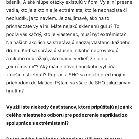
básnik. A aké hlúpe otázky existujú v ňom. Vy a iní presne
vedia, kto je a kto nie je extrémista, kto je neonacista či
neoľudák, ja to neviem. Je zaujímavé, ako na to
prichádzate vy a iní. Máte nejakú sklenenú guľu? To
podľa vás každý, kto je vlastenec, musí byť extrémista?
Na našich akciách sa stretávajú naozaj vlastenci každého
druhu. Keď sa správajú slušne, nikoho neprovokujú
a nikoho neurážajú, ako máme vedieť, že ide o
„extrémistov“? Aký máme dôvod hocikoho vyháňať
z našich stretnutí? Poprad a SHO sa udialo pred mojím
príchodom do Matice. Pýtam sa však: Je SHO zakázaným
hnutím?
Využili ste niekedy časť stanov, ktoré pripúšťajú aj zánik
celého miestneho odboru pre podozrenie napríklad zo
spolupráce s extrémistami?