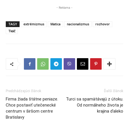
- Reklama -
TAGY
extrémizmus
Matica
nacionalizmus
rozhovor
Tkáč
Predchádzajúci článok
Ďalší článok
Firma žiada štátne peniaze.
Turci sa spamätávajú z útoku.
Chce postaviť utečenecké
Od normálneho života je
centrum v širšom centre
krajina ďaleko
Bratislavy