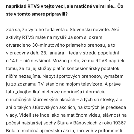
napríklad RTVS v tejto veci, ale matičné veľmi nie… Čo
ste v tomto smere pripravili?
Zdá sa, že vy toho teda veľa o Slovensku neviete. Aké
aktivity RTVS máte na mysli? Ja som si okrem
otváracieho 30-minútového priameho prenosu, a to
v pracovný deň, 28. januára – teda v stredu popoludní
o 14.h – nič nevšimol. Možno preto, že ma RTVS napriek
tomu, že za jej služby platím koncesionársky poplatok,
ničím nezaujíma. Nebyť športových prenosov, vymažem
ju zo zoznamu TV-staníc na mojom televízore. A práve
táto „dvojbodka“ nielenže neprináša informácie
o matičných štúrovských akciách – a tých sú stovky, ale
ani o takých štúrovských akciách, na ktorých je predseda
vlády. Videli ste inde, ako na matičnom videu, slávnosť na
počesť najstaršej sochy Štúra v Bánovciach z roku 1936?
Bola to matičná aj mestská akcia, zároveň v prítomnosti