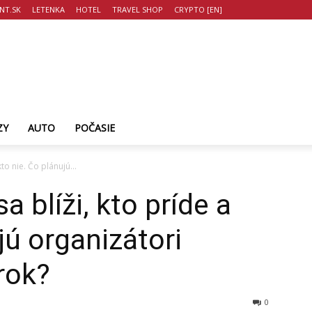
NT.SK
LETENKA
HOTEL
TRAVEL SHOP
CRYPTO [EN]
ZY
AUTO
POČASIE
to nie. Čo plánujú...
a blíži, kto príde a
jú organizátori
rok?
0