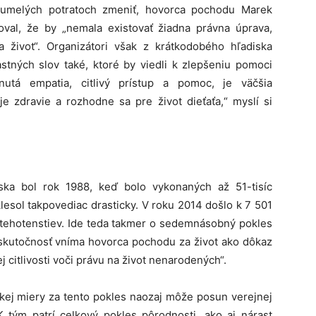
o umelých potratoch zmeniť, hovorca pochodu Marek
toval, že by „nemala existovať žiadna právna úprava,
 život“. Organizátori však z krátkodobého hľadiska
astných slov také, ktoré by viedli k zlepšeniu pomoci
utá empatia, citlivý prístup a pomoc, je väčšia
e zdravie a rozhodne sa pre život dieťaťa,“ myslí si
nska bol rok 1988, keď bolo vykonaných až 51-tisíc
lesol takpovediac drasticky. V roku 2014 došlo k 7 501
h tehotenstiev. Ide teda takmer o sedemnásobný pokles
o skutočnosť vníma hovorca pochodu za život ako dôkaz
citlivosti voči právu na život nenarodených“.
kej miery za tento pokles naozaj môže posun verejnej
K tým patrí celkový pokles pôrodnosti, ako aj nárast