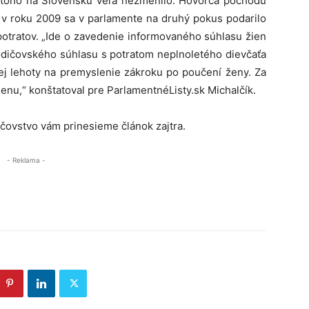
ci toho na Slovensku veľa nezmenilo. Hovorca pochodu
 v roku 2009 sa v parlamente na druhý pokus podarilo
potratov. „Ide o zavedenie informovaného súhlasu žien
odičovského súhlasu s potratom neplnoletého dievčaťa
ej lehoty na premyslenie zákroku po poučení ženy. Za
menu,“ konštatoval pre ParlamentnéListy.sk Michalčík.
čovstvo vám prinesieme článok zajtra.
- Reklama -