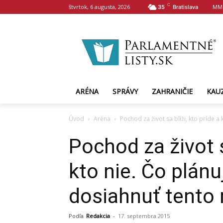
C
štvrtok, 6 augusta, 2026
MM
35
Bratislava
ARÉNA
SPRÁVY
ZAHRANIČIE
KAU
Úvod
Aréna
Pochod za život sa blíži, kto príde a k
Pochod za život s
kto nie. Čo plánu
dosiahnuť tento 
Podľa
Redakcia
-
17. septembra 2015