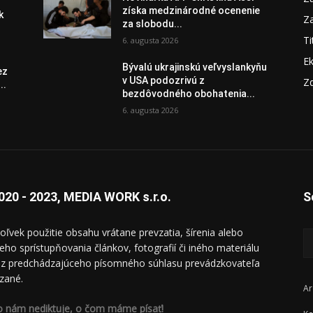
získa medzinárodné ocenenie
k
Za
za slobodu...
Ti
6. augusta 2026
E
Bývalú ukrajinskú veľvyslankyňu
ez
v USA podozrivú z
Zd
..
bezdôvodného obohatenia...
6. augusta 2026
020 - 2023, MEDIA WORK s.r.o.
S
oľvek použitie obsahu vrátane prevzatia, šírenia alebo
ieho sprístupňovania článkov, fotografií či iného materiálu
ez predchádzajúceho písomného súhlasu prevádzkovateľa
zané.
Ar
o nám nediktuje, o čom máme písať!