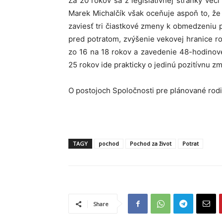
Za 20 rokov sa z legislatívnej stránky ve
Marek Michalčík však oceňuje aspoň to, že
zaviesť tri čiastkové zmeny k obmedzeniu 
pred potratom, zvýšenie vekovej hranice r
zo 16 na 18 rokov a zavedenie 48-hodinov
25 rokov ide prakticky o jedinú pozitívnu z
O postojoch Spoločnosti pre plánované rodi
TAGY
pochod
Pochod za život
Potrat
Share