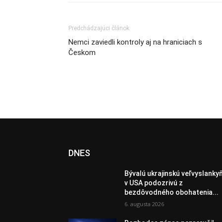
Predchádzajúci článok
Nemci zaviedli kontroly aj na hraniciach s
Českom
DNES
Bývalú ukrajinskú veľvyslanky
v USA podozrivú z
bezdôvodného obohatenia...
6. augusta 2026