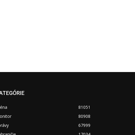
ATEGÓRIE
réna
81051
onitor
80908
právy
67999
hraničie
17034