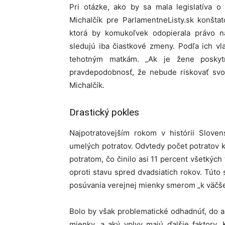
Pri otázke, ako by sa mala legislatíva 
Michalčík pre ParlamentneListy.sk konšta
ktorá by komukoľvek odopierala právo na
sledujú iba čiastkové zmeny. Podľa ich vl
tehotným matkám. „Ak je žene poskytn
pravdepodobnosť, že nebude riskovať svoj
Michalčík.
Drastický pokles
Najpotratovejším rokom v histórii Slove
umelých potratov. Odvtedy počet potratov k
potratom, čo činilo asi 11 percent všetkýc
oproti stavu spred dvadsiatich rokov. Tút
posúvania verejnej mienky smerom „k väčšej 
Bolo by však problematické odhadnúť, do a
mienky, a aký vplyv majú ďalšie faktory. 