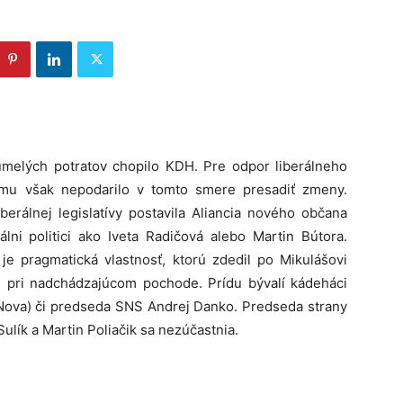
 umelých potratov chopilo KDH. Pre odpor liberálneho
mu však nepodarilo v tomto smere presadiť zmeny.
erálnej legislatívy postavila Aliancia nového občana
álni politici ako Iveta Radičová alebo Martin Bútora.
e pragmatická vlastnosť, ktorú zdedil po Mikulášovi
aj pri nadchádzajúcom pochode. Prídu bývalí kádeháci
 (Nova) či predseda SNS Andrej Danko. Predseda strany
ulík a Martin Poliačik sa nezúčastnia.