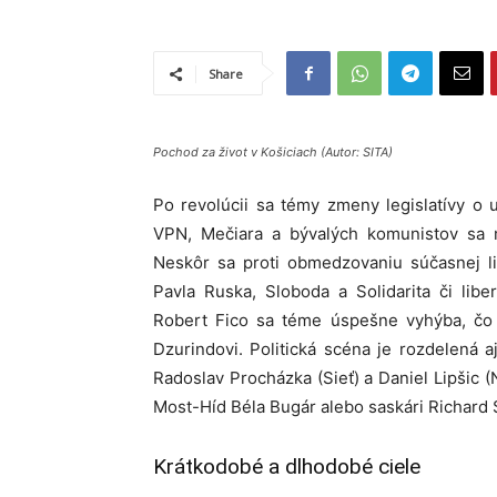
Share
Pochod za život v Košiciach (Autor: SITA)
Po revolúcii sa témy zmeny legislatívy o
VPN, Mečiara a bývalých komunistov sa 
Neskôr sa proti obmedzovaniu súčasnej lib
Pavla Ruska, Sloboda a Solidarita či liber
Robert Fico sa téme úspešne vyhýba, čo j
Dzurindovi. Politická scéna je rozdelená 
Radoslav Procházka (Sieť) a Daniel Lipšic
Most-Híd Béla Bugár alebo saskári Richard S
Krátkodobé a dlhodobé ciele