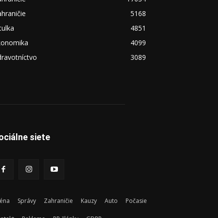
hraničie
5168
tulka
4851
konomika
4099
ravotníctvo
3089
ociálne siete
éna
Správy
Zahraničie
Kauzy
Auto
Počasie