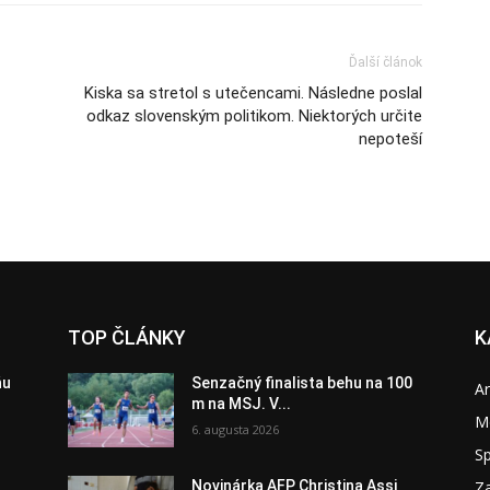
Ďalší článok
Kiska sa stretol s utečencami. Následne poslal
odkaz slovenským politikom. Niektorých určite
nepoteší
TOP ČLÁNKY
K
ňu
Senzačný finalista behu na 100
A
m na MSJ. V...
M
6. augusta 2026
S
Za
Novinárka AFP Christina Assi