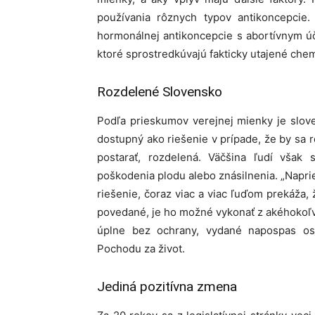
používania rôznych typov antikoncepcie. 
hormonálnej antikoncepcie s abortívnym úč
ktoré sprostredkúvajú fakticky utajené chemi
Rozdelené Slovensko
Podľa prieskumov verejnej mienky je slove
dostupný ako riešenie v prípade, že by sa
postarať, rozdelená. Väčšina ľudí však 
poškodenia plodu alebo znásilnenia. „Napri
riešenie, čoraz viac a viac ľuďom prekáža,
povedané, je ho možné vykonať z akéhokoľv
úplne bez ochrany, vydané napospas osud
Pochodu za život.
Jediná pozitívna zmena