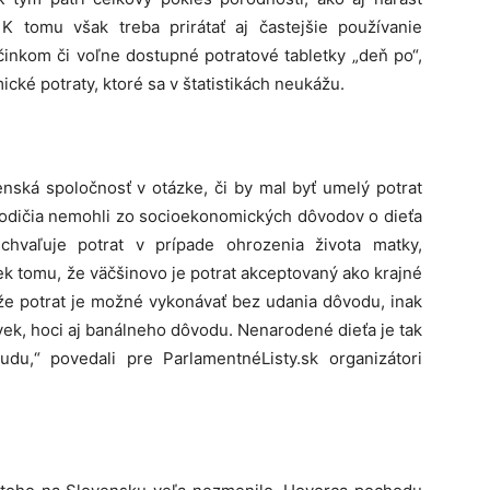
K tomu však treba prirátať aj častejšie používanie
inkom či voľne dostupné potratové tabletky „deň po“,
cké potraty, ktoré sa v štatistikách neukážu.
nská spoločnosť v otázke, či by mal byť umelý potrat
 rodičia nemohli zo socioekonomických dôvodov o dieťa
schvaľuje potrat v prípade ohrozenia života matky,
ek tomu, že väčšinovo je potrat akceptovaný ako krajné
 že potrat je možné vykonávať bez udania dôvodu, inak
ek, hoci aj banálneho dôvodu. Nenarodené dieťa je tak
u,“ povedali pre ParlamentnéListy.sk organizátori