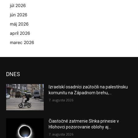
júl 2026
jún 2026
máj 2026
apríl 2026
marec 2026
DNES
Izraelskí osadníci zaútočili na palestínsku
komunitu na Západnom brehu,...
7. augusta 2026
Čiastočné zatmenie Slnka prinesie v
Hlohovci pozorovanie oblohy aj...
7. augusta 2026