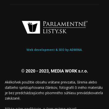
Web development & SEO by ADMINA.
© 2020 - 2023, MEDIA WORK s.r.o.
Akékoľvek použitie obsahu vrátane prevzatia, šírenia alebo
ďalšieho sprístupňovania článkov, fotografií či iného materiálu
je bez predchádzajúceho písomného súhlasu prevádzkovateľa
zakázané.
Nikto nám nediktuje, o čom máme písať!