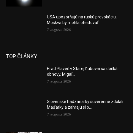
USA upozorňujú na ruskú provokáciu,
Moskva by mohla otestovať...
7. augusta 2026
TOP ČLÁNKY
Hrad Plaveč v Starej Ľubovni sa dočká
obnovy, Migaľ...
7. augusta 2026
Slovenské hádzanárky suverénne zdolali
Maďarky a zahrajú si o...
7. augusta 2026