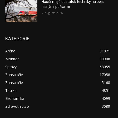
Hasiči majú dostatok techniky na boj s
lesnými požiarmi,...
7. augusta 2026
KATEGÓRIE
Aréna
81071
Monitor
80908
Správy
68055
Zahraničie
17058
Zahraničie
5168
Titulka
4851
Ekonomika
4099
Zdravotníctvo
3089