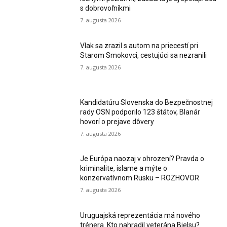
s dobrovoľníkmi
7. augusta 2026
Vlak sa zrazil s autom na priecestí pri
Starom Smokovci, cestujúci sa nezranili
7. augusta 2026
Kandidatúru Slovenska do Bezpečnostnej
rady OSN podporilo 123 štátov, Blanár
hovorí o prejave dôvery
7. augusta 2026
Je Európa naozaj v ohrození? Pravda o
kriminalite, islame a mýte o
konzervatívnom Rusku – ROZHOVOR
7. augusta 2026
Uruguajská reprezentácia má nového
trénera. Kto nahradil veterána Bielsu?