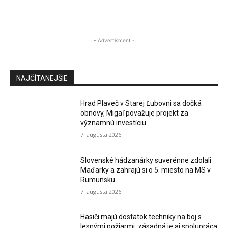
- Advertisment -
NAJČÍTANEJŠIE
Hrad Plaveč v Starej Ľubovni sa dočká
obnovy, Migaľ považuje projekt za
významnú investíciu
7. augusta 2026
Slovenské hádzanárky suverénne zdolali
Maďarky a zahrajú si o 5. miesto na MS v
Rumunsku
7. augusta 2026
Hasiči majú dostatok techniky na boj s
lesnými požiarmi, zásadná je aj spolupráca