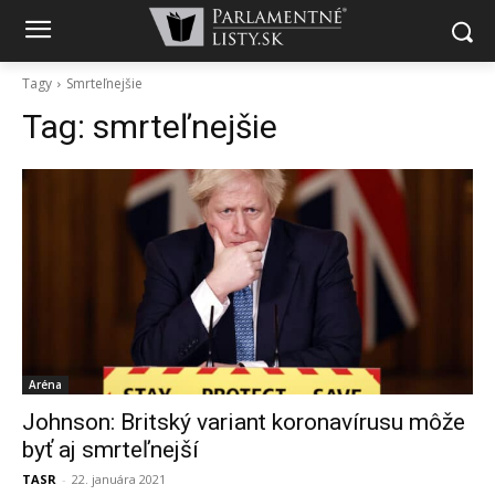
Tagy
Smrteľnejšie
Tag:
smrteľnejšie
Aréna
Johnson: Britský variant koronavírusu môže
byť aj smrteľnejší
TASR
-
22. januára 2021