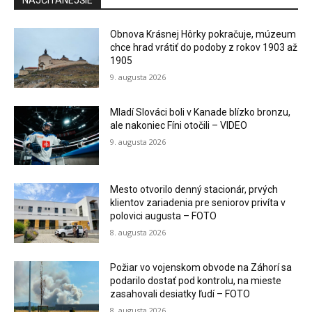
NAJČÍTANEJŠIE
Obnova Krásnej Hôrky pokračuje, múzeum
chce hrad vrátiť do podoby z rokov 1903 až
1905
9. augusta 2026
Mladí Slováci boli v Kanade blízko bronzu,
ale nakoniec Fíni otočili – VIDEO
9. augusta 2026
Mesto otvorilo denný stacionár, prvých
klientov zariadenia pre seniorov privíta v
polovici augusta – FOTO
8. augusta 2026
Požiar vo vojenskom obvode na Záhorí sa
podarilo dostať pod kontrolu, na mieste
zasahovali desiatky ľudí – FOTO
8. augusta 2026