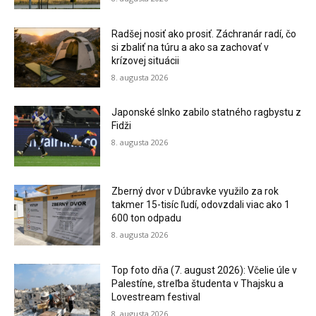
Radšej nosiť ako prosiť. Záchranár radí, čo
si zbaliť na túru a ako sa zachovať v
krízovej situácii
8. augusta 2026
Japonské slnko zabilo statného ragbystu z
Fidži
8. augusta 2026
Zberný dvor v Dúbravke využilo za rok
takmer 15-tisíc ľudí, odovzdali viac ako 1
600 ton odpadu
8. augusta 2026
Top foto dňa (7. august 2026): Včelie úle v
Palestíne, streľba študenta v Thajsku a
Lovestream festival
8. augusta 2026