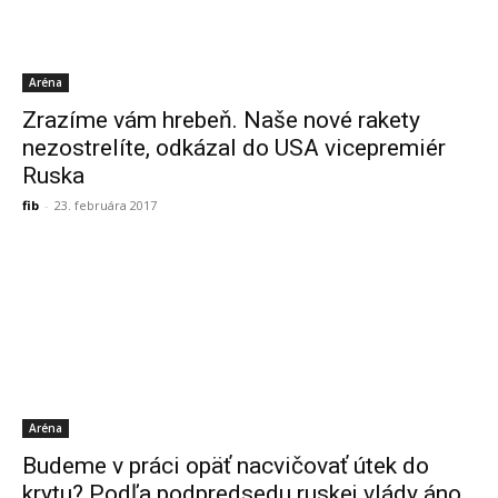
Aréna
Zrazíme vám hrebeň. Naše nové rakety
nezostrelíte, odkázal do USA vicepremiér
Ruska
fib
-
23. februára 2017
Aréna
Budeme v práci opäť nacvičovať útek do
krytu? Podľa podpredsedu ruskej vlády áno.