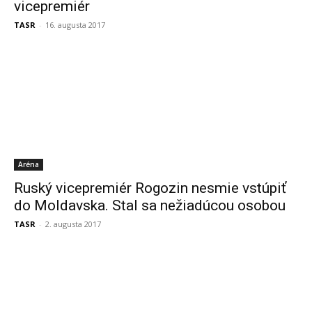
vicepremiér
TASR
-
16. augusta 2017
Aréna
Ruský vicepremiér Rogozin nesmie vstúpiť
do Moldavska. Stal sa nežiadúcou osobou
TASR
-
2. augusta 2017