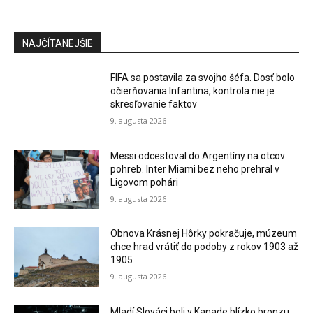
NAJČÍTANEJŠIE
FIFA sa postavila za svojho šéfa. Dosť bolo
očierňovania Infantina, kontrola nie je
skresľovanie faktov
9. augusta 2026
Messi odcestoval do Argentíny na otcov
pohreb. Inter Miami bez neho prehral v
Ligovom pohári
9. augusta 2026
Obnova Krásnej Hôrky pokračuje, múzeum
chce hrad vrátiť do podoby z rokov 1903 až
1905
9. augusta 2026
Mladí Slováci boli v Kanade blízko bronzu,