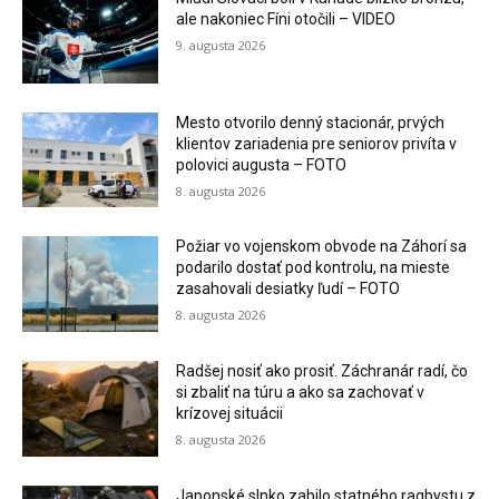
ale nakoniec Fíni otočili – VIDEO
9. augusta 2026
Mesto otvorilo denný stacionár, prvých
klientov zariadenia pre seniorov privíta v
polovici augusta – FOTO
8. augusta 2026
Požiar vo vojenskom obvode na Záhorí sa
podarilo dostať pod kontrolu, na mieste
zasahovali desiatky ľudí – FOTO
8. augusta 2026
Radšej nosiť ako prosiť. Záchranár radí, čo
si zbaliť na túru a ako sa zachovať v
krízovej situácii
8. augusta 2026
Japonské slnko zabilo statného ragbystu z