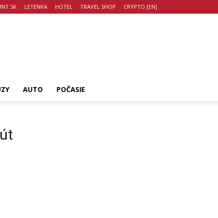
NT.SK
LETENKA
HOTEL
TRAVEL SHOP
CRYPTO [EN]
UZY
AUTO
POČASIE
út