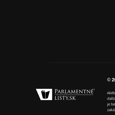
© 2
Akék
ďalš
je b
zaká