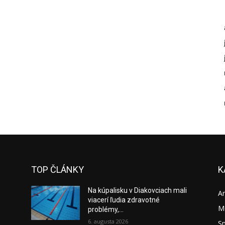
TOP ČLÁNKY
K
Na kúpalisku v Diakovciach mali
A
viacerí ľudia zdravotné
M
problémy,...
6. augusta 2026
S