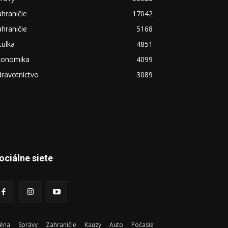
hraničie
17042
hraničie
5168
tulka
4851
konomika
4099
ravotníctvo
3089
ociálne siete
éna
Správy
Zahraničie
Kauzy
Auto
Počasie