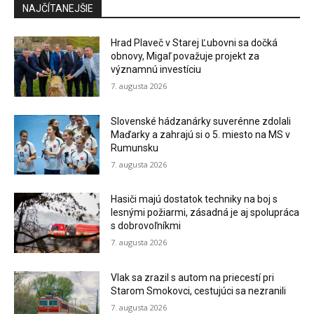
NAJČÍTANEJŠIE
Hrad Plaveč v Starej Ľubovni sa dočká
obnovy, Migaľ považuje projekt za
významnú investíciu
7. augusta 2026
Slovenské hádzanárky suverénne zdolali
Maďarky a zahrajú si o 5. miesto na MS v
Rumunsku
7. augusta 2026
Hasiči majú dostatok techniky na boj s
lesnými požiarmi, zásadná je aj spolupráca
s dobrovoľníkmi
7. augusta 2026
Vlak sa zrazil s autom na priecestí pri
Starom Smokovci, cestujúci sa nezranili
7. augusta 2026