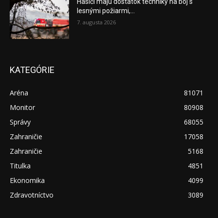
Hasiči majú dostatok techniky na boj s
lesnými požiarmi,...
7. augusta 2026
KATEGÓRIE
Aréna
81071
Monitor
80908
Správy
68055
Zahraničie
17058
Zahraničie
5168
Titulka
4851
Ekonomika
4099
Zdravotníctvo
3089