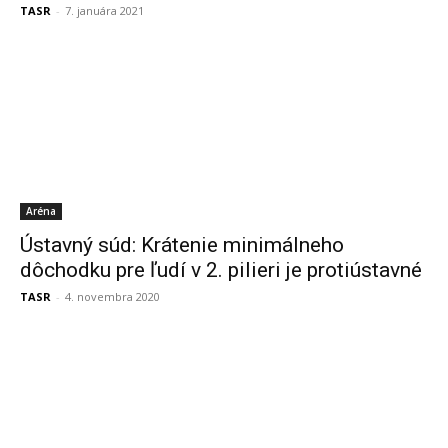
TASR
-
7. januára 2021
Aréna
Ústavný súd: Krátenie minimálneho
dôchodku pre ľudí v 2. pilieri je protiústavné
TASR
-
4. novembra 2020