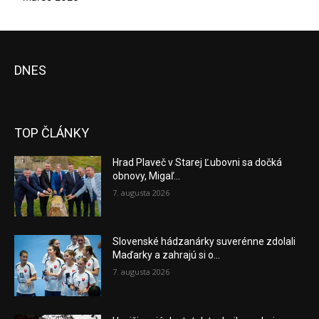
DNES
TOP ČLÁNKY
Hrad Plaveč v Starej Ľubovni sa dočká
obnovy, Migaľ...
7. augusta 2026
Slovenské hádzanárky suverénne zdolali
Maďarky a zahrajú si o...
7. augusta 2026