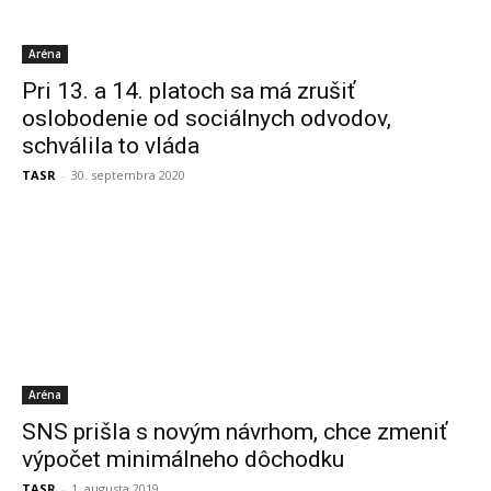
Aréna
Pri 13. a 14. platoch sa má zrušiť
oslobodenie od sociálnych odvodov,
schválila to vláda
TASR
-
30. septembra 2020
Aréna
SNS prišla s novým návrhom, chce zmeniť
výpočet minimálneho dôchodku
TASR
-
1. augusta 2019