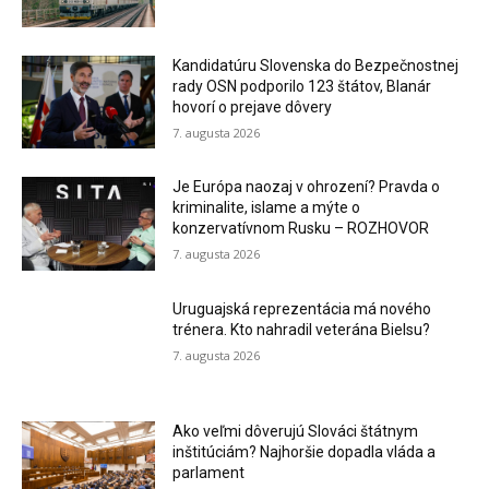
Kandidatúru Slovenska do Bezpečnostnej
rady OSN podporilo 123 štátov, Blanár
hovorí o prejave dôvery
7. augusta 2026
Je Európa naozaj v ohrození? Pravda o
kriminalite, islame a mýte o
konzervatívnom Rusku – ROZHOVOR
7. augusta 2026
Uruguajská reprezentácia má nového
trénera. Kto nahradil veterána Bielsu?
7. augusta 2026
Ako veľmi dôverujú Slováci štátnym
inštitúciám? Najhoršie dopadla vláda a
parlament