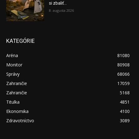
si zbaliť...
8. augusta 2026
KATEGÓRIE
Aréna
81080
Monitor
80908
Správy
68066
Zahraničie
17059
Zahraničie
5168
Titulka
4851
Ekonomika
4100
Zdravotníctvo
3089