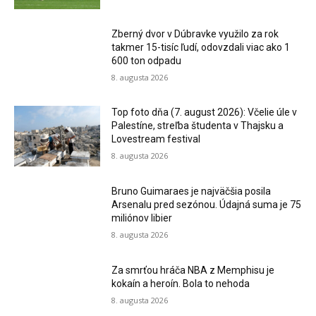
Zberný dvor v Dúbravke využilo za rok
takmer 15-tisíc ľudí, odovzdali viac ako 1
600 ton odpadu
8. augusta 2026
Top foto dňa (7. august 2026): Včelie úle v
Palestíne, streľba študenta v Thajsku a
Lovestream festival
8. augusta 2026
Bruno Guimaraes je najväčšia posila
Arsenalu pred sezónou. Údajná suma je 75
miliónov libier
8. augusta 2026
Za smrťou hráča NBA z Memphisu je
kokaín a heroín. Bola to nehoda
8. augusta 2026