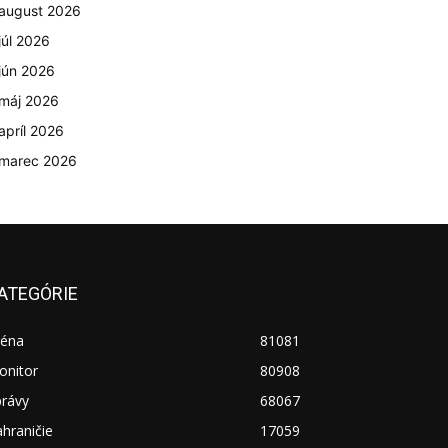
august 2026
júl 2026
jún 2026
máj 2026
apríl 2026
marec 2026
ATEGÓRIE
réna
81081
onitor
80908
právy
68067
hraničie
17059