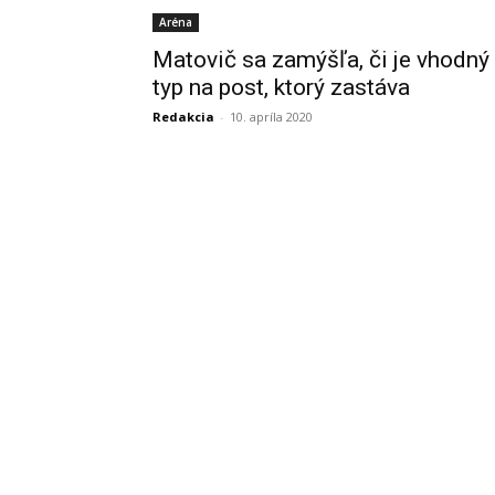
Aréna
Matovič sa zamýšľa, či je vhodný
typ na post, ktorý zastáva
Redakcia
-
10. apríla 2020