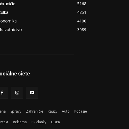
hraničie
5168
tulka
4851
konomika
4100
ravotníctvo
3089
ociálne siete
éna
Správy
Zahraničie
Kauzy
Auto
Počasie
ntakt
Reklama
PR články
GDPR