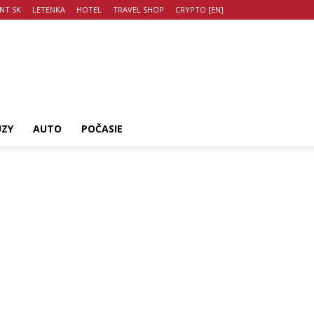
NT.SK
LETENKA
HOTEL
TRAVEL SHOP
CRYPTO [EN]
UZY
AUTO
POČASIE