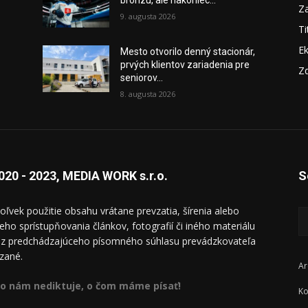
bronzu, ale nakoniec...
Za
9. augusta 2026
Ti
E
Mesto otvorilo denný stacionár,
prvých klientov zariadenia pre
Zd
seniorov...
8. augusta 2026
020 - 2023, MEDIA WORK s.r.o.
S
oľvek použitie obsahu vrátane prevzatia, šírenia alebo
ieho sprístupňovania článkov, fotografií či iného materiálu
ez predchádzajúceho písomného súhlasu prevádzkovateľa
zané.
Ar
o nám nediktuje, o čom máme písať!
Ko