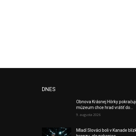
DNES
Obnova Krásnej Hôrky pokračuj
múzeum chce hrad vrátiť do...
9. augusta 2026
Mladí Slováci boli v Kanade blíz