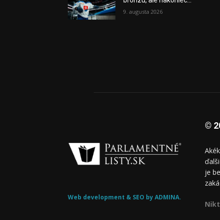
bronzu, ale nakoniec...
9. augusta 2026
© 2
Akék
ďalš
je b
zaká
Web development & SEO by ADMINA.
Nikt