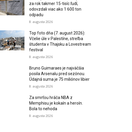
za rok takmer 15-tisíc ľudí,
odovzdali viac ako 1 600 ton
odpadu
8. augusta 2026
Top foto dňa (7. august 2026):
Včelie úle v Palestíne, streľba
študenta v Thajsku a Lovestream
festival
8. augusta 2026
Bruno Guimaraes je najväčšia
posila Arsenalu pred sezónou.
Údajná suma je 75 miliónov libier
8. augusta 2026
Za smrťou hráča NBA z
Memphisu je kokaín a heroín.
Bola to nehoda
8. augusta 2026