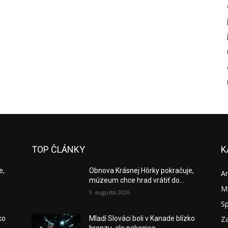
TOP ČLÁNKY
K
e,
Obnova Krásnej Hôrky pokračuje,
A
múzeum chce hrad vrátiť do...
M
9. augusta 2026
S
Za
ko
Mladí Slováci boli v Kanade blízko