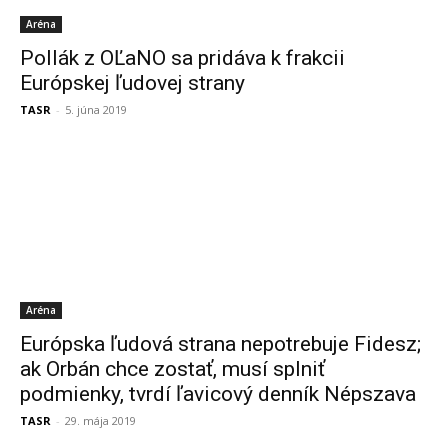
Aréna
Pollák z OĽaNO sa pridáva k frakcii
Európskej ľudovej strany
TASR
-
5. júna 2019
Aréna
Európska ľudová strana nepotrebuje Fidesz;
ak Orbán chce zostať, musí splniť
podmienky, tvrdí ľavicový denník Népszava
TASR
-
29. mája 2019