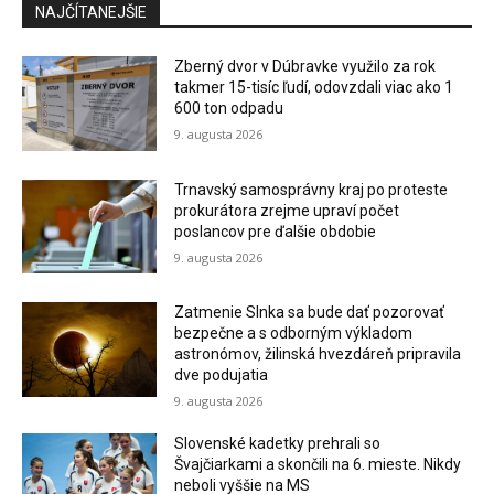
NAJČÍTANEJŠIE
Zberný dvor v Dúbravke využilo za rok
takmer 15-tisíc ľudí, odovzdali viac ako 1
600 ton odpadu
9. augusta 2026
Trnavský samosprávny kraj po proteste
prokurátora zrejme upraví počet
poslancov pre ďalšie obdobie
9. augusta 2026
Zatmenie Slnka sa bude dať pozorovať
bezpečne a s odborným výkladom
astronómov, žilinská hvezdáreň pripravila
dve podujatia
9. augusta 2026
Slovenské kadetky prehrali so
Švajčiarkami a skončili na 6. mieste. Nikdy
neboli vyššie na MS