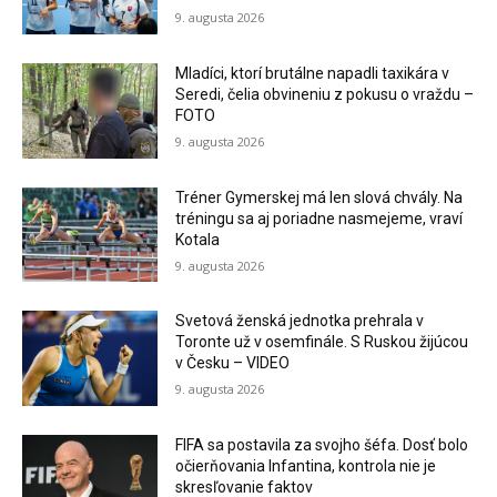
9. augusta 2026
Mladíci, ktorí brutálne napadli taxikára v
Seredi, čelia obvineniu z pokusu o vraždu –
FOTO
9. augusta 2026
Tréner Gymerskej má len slová chvály. Na
tréningu sa aj poriadne nasmejeme, vraví
Kotala
9. augusta 2026
Svetová ženská jednotka prehrala v
Toronte už v osemfinále. S Ruskou žijúcou
v Česku – VIDEO
9. augusta 2026
FIFA sa postavila za svojho šéfa. Dosť bolo
očierňovania Infantina, kontrola nie je
skresľovanie faktov