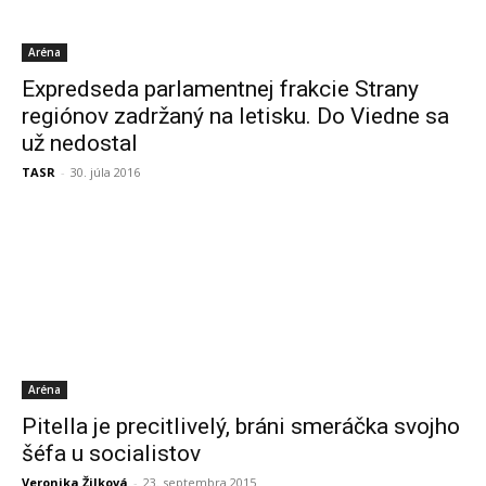
Aréna
Expredseda parlamentnej frakcie Strany
regiónov zadržaný na letisku. Do Viedne sa
už nedostal
TASR
-
30. júla 2016
Aréna
Pitella je precitlivelý, bráni smeráčka svojho
šéfa u socialistov
Veronika Žilková
-
23. septembra 2015