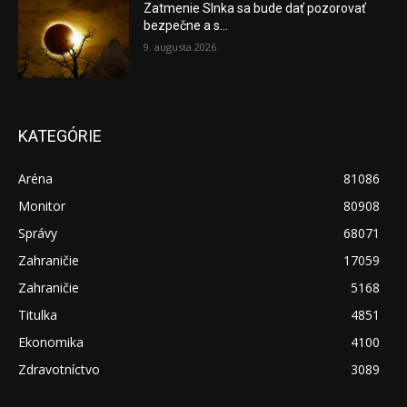
Zatmenie Slnka sa bude dať pozorovať
bezpečne a s...
9. augusta 2026
KATEGÓRIE
Aréna
81086
Monitor
80908
Správy
68071
Zahraničie
17059
Zahraničie
5168
Titulka
4851
Ekonomika
4100
Zdravotníctvo
3089