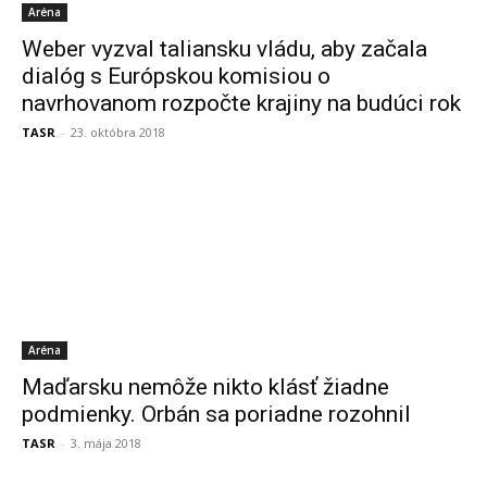
Aréna
Weber vyzval taliansku vládu, aby začala
dialóg s Európskou komisiou o
navrhovanom rozpočte krajiny na budúci rok
TASR
-
23. októbra 2018
Aréna
Maďarsku nemôže nikto klásť žiadne
podmienky. Orbán sa poriadne rozohnil
TASR
-
3. mája 2018