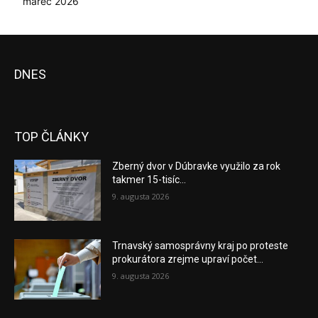
marec 2026
DNES
TOP ČLÁNKY
Zberný dvor v Dúbravke využilo za rok
takmer 15-tisíc...
9. augusta 2026
Trnavský samosprávny kraj po proteste
prokurátora zrejme upraví počet...
9. augusta 2026