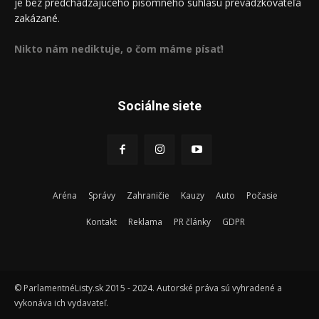
je bez predchádzajúceho písomného súhlasu prevádzkovateľa
zakázané.
Nikto nám nediktuje, o čom máme písať!
Sociálne siete
Aréna
Správy
Zahraničie
Kauzy
Auto
Počasie
Kontakt
Reklama
PR články
GDPR
© ParlamentnéListy.sk 2015 - 2024. Autorské práva sú vyhradené a
vykonáva ich vydavateľ.