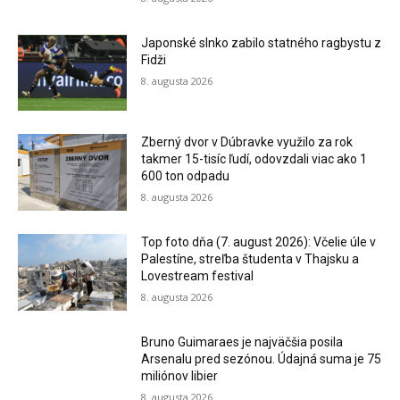
Japonské slnko zabilo statného ragbystu z
Fidži
8. augusta 2026
Zberný dvor v Dúbravke využilo za rok
takmer 15-tisíc ľudí, odovzdali viac ako 1
600 ton odpadu
8. augusta 2026
Top foto dňa (7. august 2026): Včelie úle v
Palestíne, streľba študenta v Thajsku a
Lovestream festival
8. augusta 2026
Bruno Guimaraes je najväčšia posila
Arsenalu pred sezónou. Údajná suma je 75
miliónov libier
8. augusta 2026