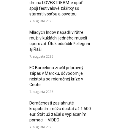
dm na LOVESTREAM-e opäť
spojí festivalové zážitky so
starostlivosťou a osvetou
7. augusta 2026
Mladých Indov napadli v Nitre
muži v kuklách, jedného museli
operovať. Útok odsúdili Pellegrini
aj Raši
7. augusta 2026
FC Barcelona zrušil prípravný
zápas v Maroku, dôvodom je
neistota po migračnej kríze v
Ceute
7. augusta 2026
Domácnosti zasiahnuté
krupobitím môžu dostať až 1 500
eur. Štát už začal s vyplácaním
pomoci – VIDEO
7. augusta 2026