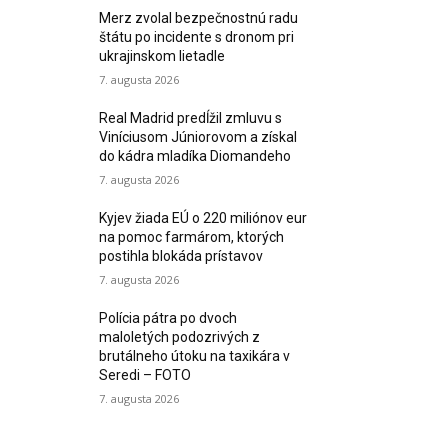
Merz zvolal bezpečnostnú radu
štátu po incidente s dronom pri
ukrajinskom lietadle
7. augusta 2026
Real Madrid predĺžil zmluvu s
Viníciusom Júniorovom a získal
do kádra mladíka Diomandeho
7. augusta 2026
Kyjev žiada EÚ o 220 miliónov eur
na pomoc farmárom, ktorých
postihla blokáda prístavov
7. augusta 2026
Polícia pátra po dvoch
maloletých podozrivých z
brutálneho útoku na taxikára v
Seredi – FOTO
7. augusta 2026