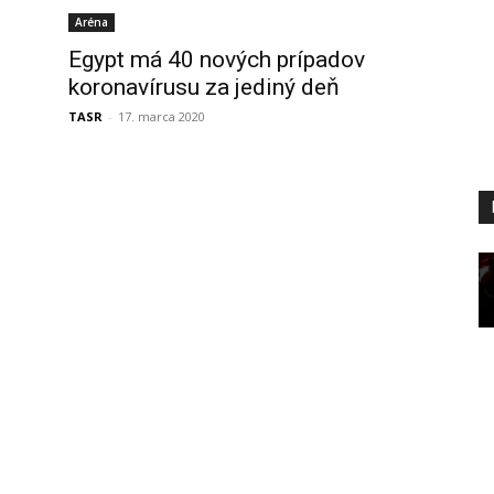
Aréna
Egypt má 40 nových prípadov
koronavírusu za jediný deň
TASR
-
17. marca 2020