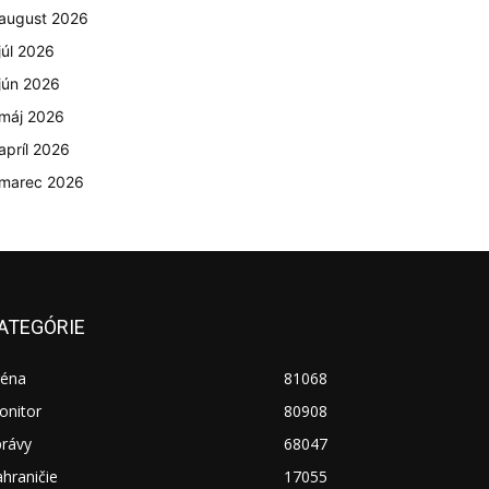
august 2026
júl 2026
jún 2026
máj 2026
apríl 2026
marec 2026
ATEGÓRIE
réna
81068
onitor
80908
právy
68047
hraničie
17055