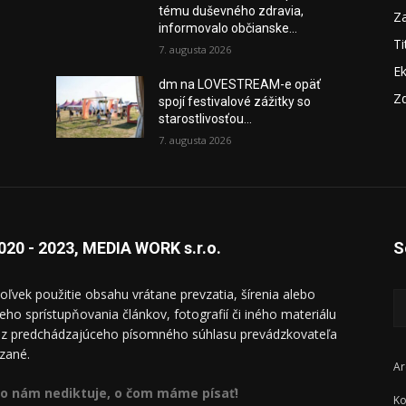
tému duševného zdravia,
Za
informovalo občianske...
Ti
7. augusta 2026
E
dm na LOVESTREAM-e opäť
Zd
spojí festivalové zážitky so
starostlivosťou...
7. augusta 2026
020 - 2023, MEDIA WORK s.r.o.
S
oľvek použitie obsahu vrátane prevzatia, šírenia alebo
ieho sprístupňovania článkov, fotografií či iného materiálu
ez predchádzajúceho písomného súhlasu prevádzkovateľa
zané.
Ar
o nám nediktuje, o čom máme písať!
Ko