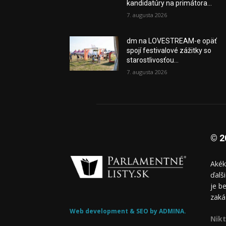
kandidatúry na primátora...
7. augusta 2026
dm na LOVESTREAM-e opäť
spojí festivalové zážitky so
starostlivosťou...
7. augusta 2026
© 2
Akék
ďalš
je b
zaká
Web development & SEO by ADMINA.
Nikt