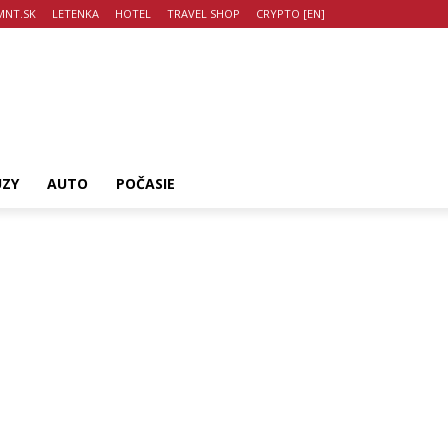
NT.SK
LETENKA
HOTEL
TRAVEL SHOP
CRYPTO [EN]
UZY
AUTO
POČASIE