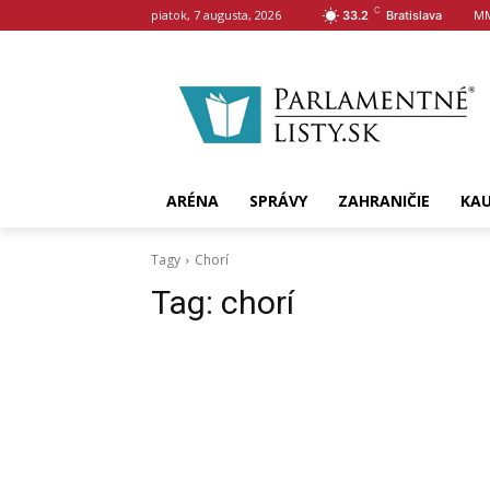
C
piatok, 7 augusta, 2026
MM
33.2
Bratislava
ARÉNA
SPRÁVY
ZAHRANIČIE
KA
Tagy
Chorí
Tag:
chorí