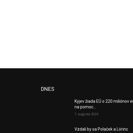
DNES
Kyjev žiada EÚ o 220 miliónov e
na pomoc...
7. augusta 2026
Vzdali by sa Polaček a Lörinc