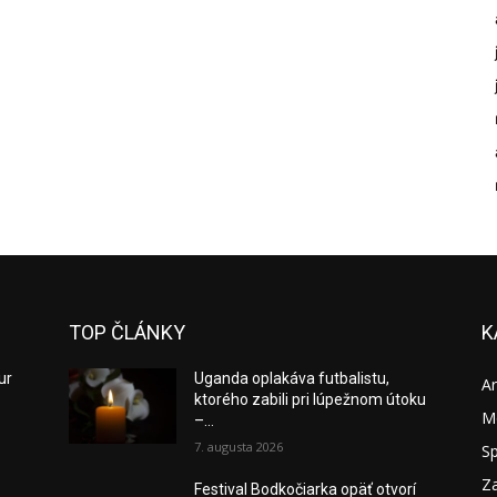
TOP ČLÁNKY
K
ur
Uganda oplakáva futbalistu,
A
ktorého zabili pri lúpežnom útoku
M
–...
7. augusta 2026
S
Za
Festival Bodkočiarka opäť otvorí