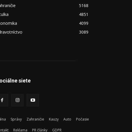
hraničie
5168
tulka
4851
konomika
4099
ravotníctvo
3089
ociálne siete
éna
Správy
Zahraničie
Kauzy
Auto
Počasie
ntakt
Reklama
PR články
GDPR