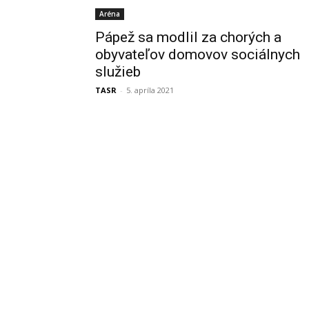
Aréna
Pápež sa modlil za chorých a
obyvateľov domovov sociálnych
služieb
TASR
-
5. apríla 2021