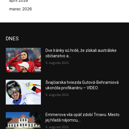
apríl 2026
marec 2026
DNES
Dve Iránky sú hrdé, že získali austrálske
občianstvo a...
6. augusta 2026
Švajčiarska hviezda Gutová-Behramiová
ukončila profikariéru – VIDEO
6. augusta 2026
Emmerova vila opäť zdobí Trnavu. Mesto
jej hľadá nájomcu,...
6. augusta 2026