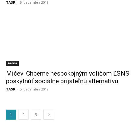
TASR
-
6. decembra 2019
Aréna
Mičev: Chceme nespokojným voličom ĽSNS
poskytnúť sociálne prijateľnú alternatívu
TASR
-
5. decembra 2019
1
2
3