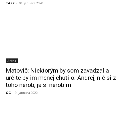
TASR
-
10. januára 2020
Aréna
Matovič: Niektorým by som zavadzal a
určite by im menej chutilo. Andrej, nič si z
toho nerob, ja si nerobím
GG
-
9. januára 2020