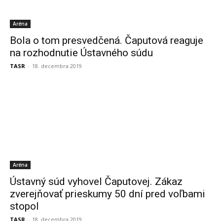
Aréna
Bola o tom presvedčená. Čaputová reaguje
na rozhodnutie Ústavného súdu
TASR
-
18. decembra 2019
Aréna
Ústavný súd vyhovel Čaputovej. Zákaz
zverejňovať prieskumy 50 dní pred voľbami
stopol
TASR
-
18. decembra 2019