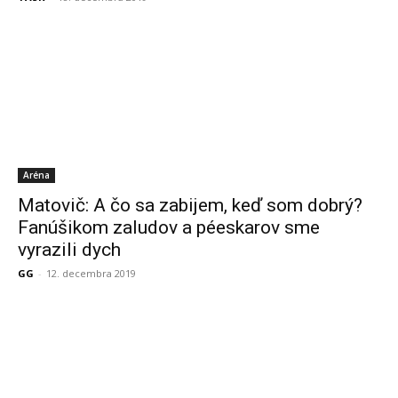
Aréna
Matovič: A čo sa zabijem, keď som dobrý?
Fanúšikom zaludov a péeskarov sme
vyrazili dych
GG
-
12. decembra 2019