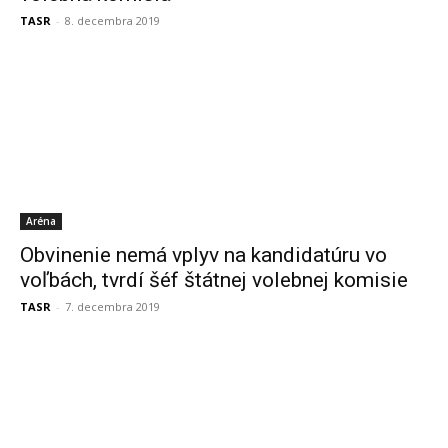
TASR
-
8. decembra 2019
Aréna
Obvinenie nemá vplyv na kandidatúru vo
voľbách, tvrdí šéf štátnej volebnej komisie
TASR
-
7. decembra 2019