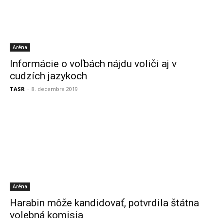
Aréna
Informácie o voľbách nájdu voliči aj v
cudzích jazykoch
TASR
-
8. decembra 2019
Aréna
Harabin môže kandidovať, potvrdila štátna
volebná komisia