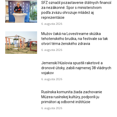
SFZ označil pozastavenie štátnych financií
za nezákonné. Spor s ministerstvom
podľa zväzu ohrozuje mládež aj
reprezentácie
6. augusta 2026
Mužov čaká na Lovestreame skúška
tehotenského bruška, na festivale sa tak
otvorí téma ženského zdravia
6. augusta 2026
Jemenskí Húsíovia spustili raketové a
dronové útoky, zabili najmenej 38 vládnych
vojakov
6. augusta 2026
Rusínska komunita žiada zachovanie
Múzea rusínskej kultúry, podporili ju
primátori aj odborné inštitúcie
6. augusta 2026