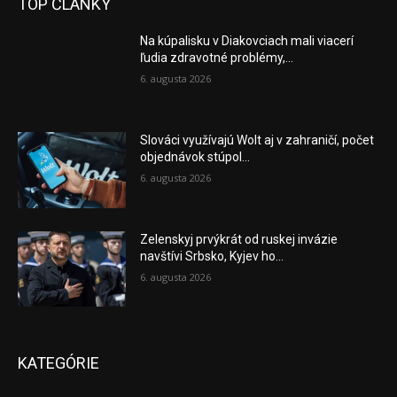
TOP ČLÁNKY
Na kúpalisku v Diakovciach mali viacerí
ľudia zdravotné problémy,...
6. augusta 2026
Slováci využívajú Wolt aj v zahraničí, počet
objednávok stúpol...
6. augusta 2026
Zelenskyj prvýkrát od ruskej invázie
navštívi Srbsko, Kyjev ho...
6. augusta 2026
KATEGÓRIE