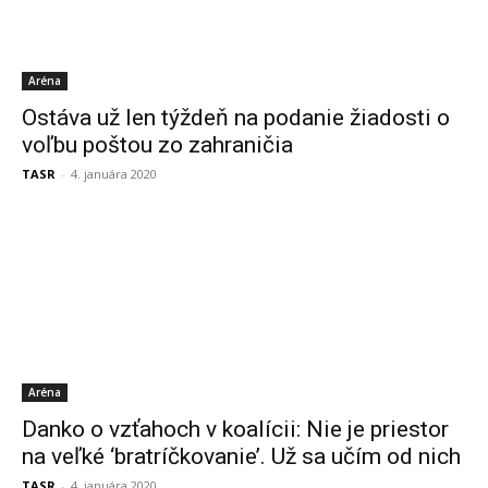
Aréna
Ostáva už len týždeň na podanie žiadosti o
voľbu poštou zo zahraničia
TASR
-
4. januára 2020
Aréna
Danko o vzťahoch v koalícii: Nie je priestor
na veľké ‘bratríčkovanie’. Už sa učím od nich
TASR
-
4. januára 2020