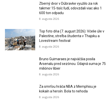
Zberný dvor v Dúbravke využilo za rok
takmer 15-tisíc ľudí, odovzdali viac ako 1
600 ton odpadu
8. augusta 2026
Top foto dňa (7. august 2026): Včelie úle v
Palestíne, streľba študenta v Thajsku a
Lovestream festival
8. augusta 2026
Bruno Guimaraes je najväčšia posila
Arsenalu pred sezónou. Údajná suma je 75
miliónov libier
8. augusta 2026
Za smrťou hráča NBA z Memphisu je
kokaín a heroín. Bola to nehoda
8. augusta 2026