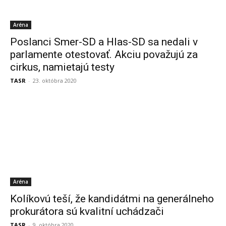
Aréna
Poslanci Smer-SD a Hlas-SD sa nedali v
parlamente otestovať. Akciu považujú za
cirkus, namietajú testy
TASR
-
23. októbra 2020
Aréna
Kolíkovú teší, že kandidátmi na generálneho
prokurátora sú kvalitní uchádzači
TASR
-
9. októbra 2020