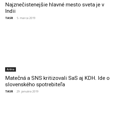
Najznečistenejšie hlavné mesto sveta je v
Indii
TASR
-
5. marca 2019
Aréna
Matečná a SNS kritizovali SaS aj KDH. Ide o
slovenského spotrebiteľa
TASR
-
29. januára 2019