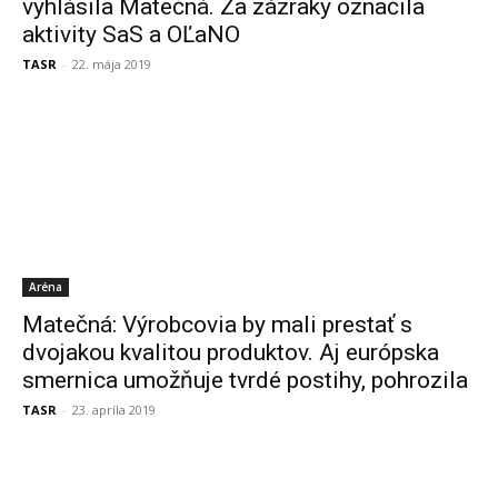
vyhlásila Matečná. Za zázraky označila
aktivity SaS a OĽaNO
TASR
-
22. mája 2019
Aréna
Matečná: Výrobcovia by mali prestať s
dvojakou kvalitou produktov. Aj európska
smernica umožňuje tvrdé postihy, pohrozila
TASR
-
23. apríla 2019