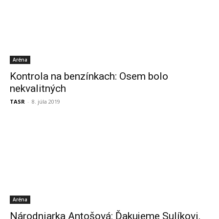
Aréna
Kontrola na benzínkach: Osem bolo
nekvalitných
TASR
-
8. júla 2019
Aréna
Národniarka Antošová: Ďakujeme Sulíkovi,