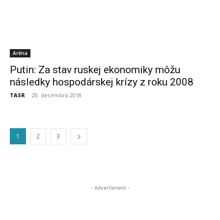
Aréna
Putin: Za stav ruskej ekonomiky môžu
následky hospodárskej krízy z roku 2008
TASR
-
20. decembra 2018
1
2
3
- Advertisment -