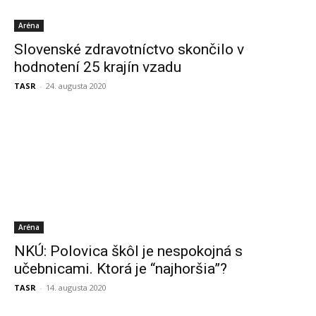
Aréna
Slovenské zdravotníctvo skončilo v
hodnotení 25 krajín vzadu
TASR
-
24. augusta 2020
Aréna
NKÚ: Polovica škôl je nespokojná s
učebnicami. Ktorá je “najhoršia”?
TASR
-
14. augusta 2020