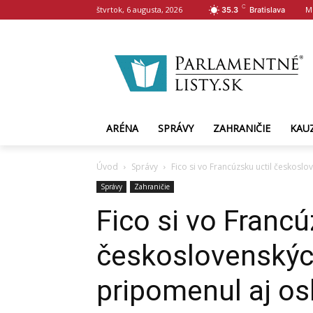
C
štvrtok, 6 augusta, 2026
M
35.3
Bratislava
ARÉNA
SPRÁVY
ZAHRANIČIE
KAU
Úvod
Správy
Fico si vo Francúzsku uctil českosl
Správy
Zahraničie
Fico si vo Francú
československýc
pripomenul aj o