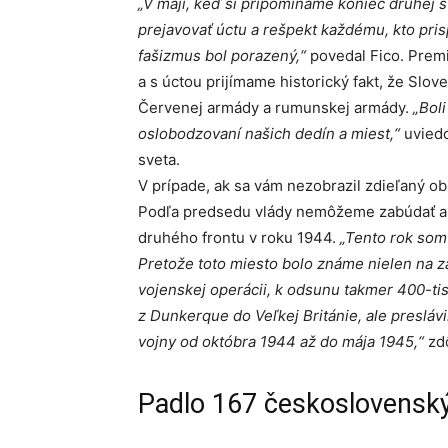
„V máji, keď si pripomíname koniec druhej s
prejavovať úctu a rešpekt každému, kto pri
fašizmus bol porazený,“
povedal Fico. Premi
a s úctou prijímame historický fakt, že Sl
Červenej armády a rumunskej armády.
„Boli
oslobodzovaní našich dedín a miest,“
uviedo
sveta.
V prípade, ak sa vám nezobrazil zdieľaný o
Podľa predsedu vlády nemôžeme zabúdať ani
druhého frontu v roku 1944.
„Tento rok som
Pretože toto miesto bolo známe nielen na za
vojenskej operácii, k odsunu takmer 400-tis
z Dunkerque do Veľkej Británie, ale preslávi
vojny od októbra 1944 až do mája 1945,“
zdô
Padlo 167 československ