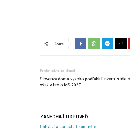
Share
Predchádzajúci článok
Slovenky doma vysoko podľahli Fínkam, stále 
však v hre o MS 2027
ZANECHAŤ ODPOVEĎ
Prihlásiť a zanechať komentár