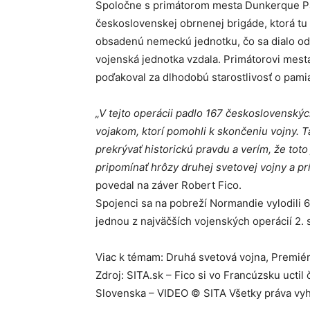
Spoločne s primátorom mesta Dunkerque Pa
československej obrnenej brigáde, ktorá tu 
obsadenú nemeckú jednotku, čo sa dialo od
vojenská jednotka vzdala. Primátorovi mes
poďakoval za dlhodobú starostlivosť o pami
„V tejto operácii padlo 167 československýc
vojakom, ktorí pomohli k skončeniu vojny.
prekrývať historickú pravdu a verím, že toto
pripomínať hrôzy druhej svetovej vojny a p
povedal na záver Robert Fico.
Spojenci sa na pobreží Normandie vylodili 6
jednou z najväčších vojenských operácií 2. 
Viac k témam: Druhá svetová vojna, Premiér
Zdroj: SITA.sk – Fico si vo Francúzsku ucti
Slovenska – VIDEO © SITA Všetky práva vy