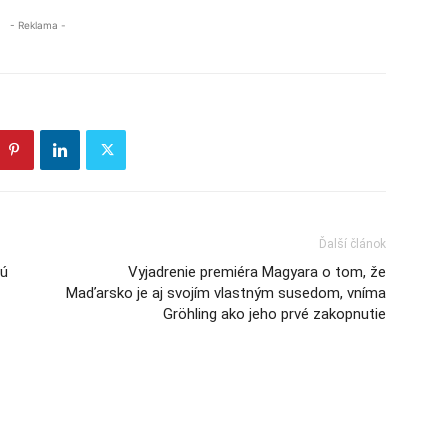
- Reklama -
Ďalší článok
sú
Vyjadrenie premiéra Magyara o tom, že
Maďarsko je aj svojím vlastným susedom, vníma
Gröhling ako jeho prvé zakopnutie