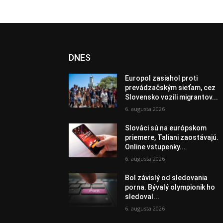
DNES
Europol zasiahol proti
prevádzačským sieťam, cez
Slovensko vozili migrantov...
6. augusta 2026
Slováci sú na európskom
priemere, Taliani zaostávajú.
Online vstupenky...
6. augusta 2026
Bol závislý od sledovania
porna. Bývalý olympionik ho
sledoval...
6. augusta 2026