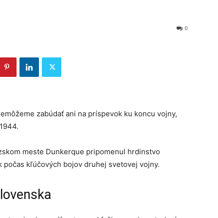
0
 nemôžeme zabúdať ani na príspevok ku koncu vojny,
 1944.
cúzskom meste Dunkerque pripomenul hrdinstvo
 počas kľúčových bojov druhej svetovej vojny.
Slovenska