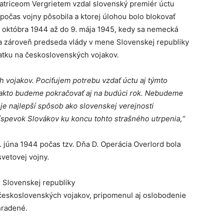
triceom Vergrietem vzdal slovenský premiér úctu
počas vojny pôsobila a ktorej úlohou bolo blokovať
 októbra 1944 až do 9. mája 1945, kedy sa nemecká
ta zároveň predseda vlády v mene Slovenskej republiky
atku na československých vojakov.
h vojakov. Pociťujem potrebu vzdať úctu aj týmto
 Takto budeme pokračovať aj na budúci rok. Nebudeme
 je najlepší spôsob ako slovenskej verejnosti
ríspevok Slovákov ku koncu tohto strašného utrpenia,“
. júna 1944 počas tzv. Dňa D. Operácia Overlord bola
svetovej vojny.
 Slovenskej republiky
l československých vojakov, pripomenul aj oslobodenie
hradené.