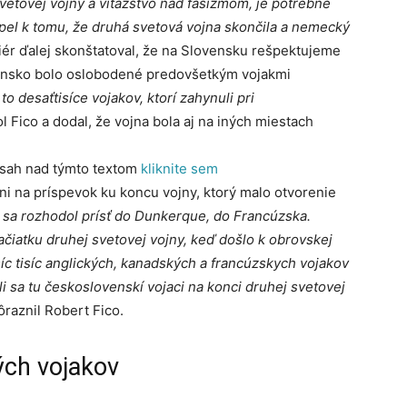
vetovej vojny a víťazstvo nad fašizmom, je potrebné
spel k tomu, že druhá svetová vojna skončila a nemecký
ér ďalej skonštatoval, že na Slovensku rešpektujeme
ovensko bolo oslobodené predovšetkým vojakmi
 to desaťtisíce vojakov, ktorí zahynuli pri
l Fico a dodal, že vojna bola aj na iných miestach
bsah nad týmto textom
kliknite sem
 na príspevok ku koncu vojny, ktorý malo otvorenie
 sa rozhodol prísť do Dunkerque, do Francúzska.
čiatku druhej svetovej vojny, keď došlo k obrovskej
íc tisíc anglických, kanadských a francúzskych vojakov
li sa tu československí vojaci na konci druhej svetovej
raznil Robert Fico.
ých vojakov