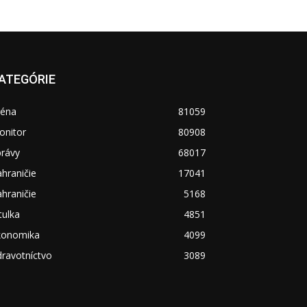
ATEGÓRIE
réna
81059
onitor
80908
právy
68017
hraničie
17041
hraničie
5168
tulka
4851
konomika
4099
ravotníctvo
3089