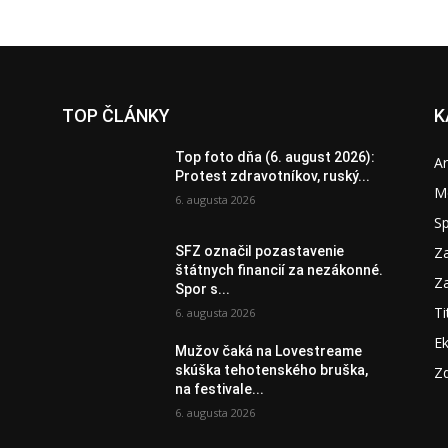
TOP ČLÁNKY
K
Top foto dňa (6. august 2026):
A
Protest zdravotníkov, ruský...
M
6. augusta 2026
S
Za
SFZ označil pozastavenie
štátnych financií za nezákonné.
Za
Spor s...
Ti
6. augusta 2026
E
Mužov čaká na Lovestreame
skúška tehotenského bruška,
Zd
na festivale...
6. augusta 2026