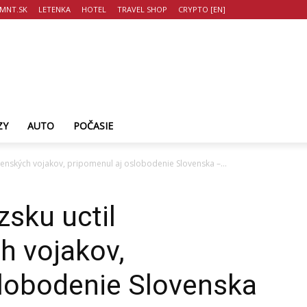
MNT.SK
LETENKA
HOTEL
TRAVEL SHOP
CRYPTO [EN]
ZY
AUTO
POČASIE
ovenských vojakov, pripomenul aj oslobodenie Slovenska –...
zsku uctil
h vojakov,
slobodenie Slovenska