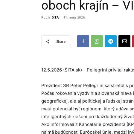
oboch krajín – 
Podľa
SITA
-
11. mája 2026
Share
12.5.2026 (SITA.sk) – Pellegrini privítal rak
Prezident SR Peter Pellegrini sa stretol s
Počas rokovania vyzdvihla slovenská hlava š
geografickej, ale aj politickej a ľudskej strá
majú potenciál byť regiónom, ktorý udáva sme
inteligentných riešení pre každodenný život.
Ako informovali z Kancelárie prezidenta (KP
najmä budúcnosti Európskej únie, medzi iným 