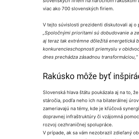
slovenských firiem na náročnom rakúskom t
viac ako 700 slovenských firiem.
V tejto súvislosti prezidenti diskutovali aj
„Spoločnými prioritami sú dobudovanie a zef
aj teraz tak extrémne dôležitá energetická 
konkurencieschopnosti priemyslu v obidvoc
dnes prechádza zásadnou transformáciou,“
Rakúsko môže byť inšpirá
Slovenská hlava štátu poukázala aj na to, ž
stáročia, podľa neho ich na bilaterálnej úro
zameriavajú na témy, kde je kľúčová synergi
dopravnej infraštruktúry či vzájomná pomoc 
rozvoj cezhraničnej spolupráce.
V prípade, ak sa vám nezobrazil zdieľaný o