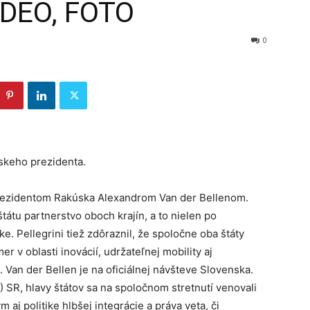
VIDEO, FOTO
0
úskeho prezidenta.
 prezidentom Rakúska Alexandrom Van der Bellenom.
tátu partnerstvo oboch krajín, a to nielen po
nke. Pellegrini tiež zdôraznil, že spoločne oba štáty
r v oblasti inovácií, udržateľnej mobility aj
 Van der Bellen je na oficiálnej návšteve Slovenska.
) SR, hlavy štátov sa na spoločnom stretnutí venovali
aj politike hlbšej integrácie a práva veta, či