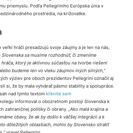
mu priemyslu. Podľa Pellegriniho Európska únia v
medzinárodného prostredia, na križovatke.
a
e veľkí hráči presadzujú svoje záujmy a je len na nás,
ne Slovenska sa musíme rozhodnúť, či zmeníme
ráča, ktorý je aktívnou súčasťou na tvorbe riešení
lebo budeme len vo vleku záujmov iných silných,”
kých výziev pre oboch prezidentov Pellegrini označil aj
slí si, že by mala vytvárať pásmo stability a spolupráce.
bsah nad týmto textom
kliknite sem
kolegu informoval o obozretnom postoji Slovenska k
ch zahraničnej politiky či obrany.
„Ako malá krajina a
máme obavy, že ak by došlo k väčšej integrácii a k
hto dôležitých oblastiach, mohlo by Slovensko stratiť
m,“
vravel Pellegrini.