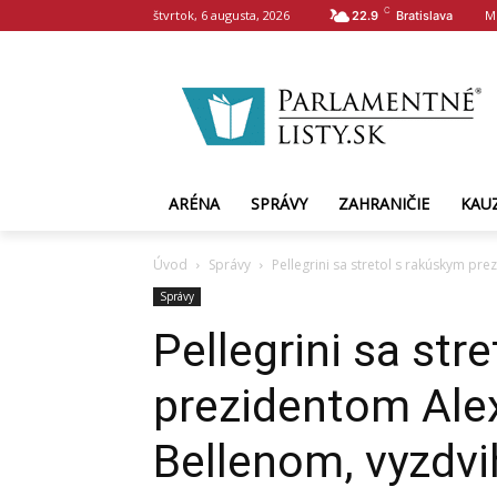
C
štvrtok, 6 augusta, 2026
M
22.9
Bratislava
ARÉNA
SPRÁVY
ZAHRANIČIE
KAU
Úvod
Správy
Pellegrini sa stretol s rakúskym pr
Správy
Pellegrini sa str
prezidentom Ale
Bellenom, vyzdvi