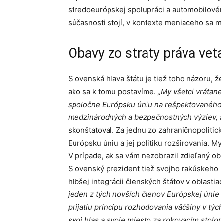
stredoeurópskej spolupráci a automobilové
súčasnosti stojí, v kontexte meniaceho sa 
Obavy zo straty práva vet
Slovenská hlava štátu je tiež toho názoru, ž
ako sa k tomu postavíme.
„My všetci vráta
spoločne Európsku úniu na rešpektovaného h
medzinárodných a bezpečnostných výziev, a
skonštatoval. Za jednu zo zahraničnopolitic
Európsku úniu a jej politiku rozširovania. My
V prípade, ak sa vám nezobrazil zdieľaný o
Slovenský prezident tiež svojho rakúskeho 
hlbšej integrácii členských štátov v oblastia
jeden z tých novších členov Európskej únie 
prijatiu princípu rozhodovania väčšiny v týc
svoj hlas a svoje miesto za rokovacím stolo