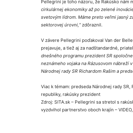
Pellegrini je toho názoru, že Rakúsko nám 
cirkulárnej ekonomiky až po zelené inováci
svetovým lídrom. Máme preto veľmi jasný zá
sektorovej úrovni,“
zdôraznil.
V závere Pellegrini poďakoval Van der Belle
prejavuje, a tiež aj za nadštandardné, priat
dnešného programu prezident SR spoločne 
neznámeho vojaka na Rázusovom nábreží v B
Národnej rady SR Richardom Rašim a pred
Viac k témam: predseda Národnej rady SR, 
republiky, rakúsky prezident
Zdroj: SITA.sk – Pellegrini sa stretol s r
vyzdvihol partnerstvo oboch krajín – VIDE