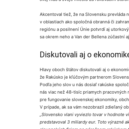
Akcentoval tiež, že na Slovensku prevláda n
v oblastiach ako spoločná obranná či zahrani
regiónu a posilnení Únie potvrdí aj utorkov
sa okrem neho a Van der Bellena zúčastní aj
Diskutovali aj o ekonomike
Hlavy oboch štátov diskutovali aj o ekonomi
že Rakúsko je kľúčovým partnerom Slovensk
Podľa jeho slov u nás dosiaľ rakúske spoločn
nás viac než 48-tisíc priamych pracovných mi
pre fungovanie slovenskej ekonomiky, obc
V prípade, ak sa vám nezobrazil zdieľaný o
„Slovensko vlani vyviezlo tovar v hodnote vi
predstavoval 3 miliardy eur. Toto výrazné 