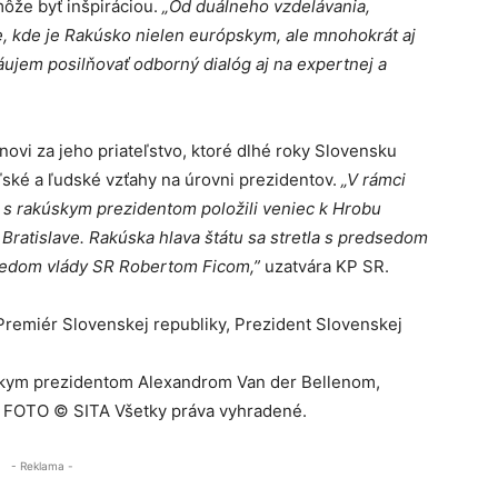
môže byť inšpiráciou.
„Od duálneho vzdelávania,
e, kde je Rakúsko nielen európskym, ale mnohokrát aj
ujem posilňovať odborný dialóg aj na expertnej a
novi za jeho priateľstvo, ktoré dlhé roky Slovensku
eľské a ľudské vzťahy na úrovni prezidentov.
„V rámci
s rakúskym prezidentom položili veniec k Hrobu
ratislave. Rakúska hlava štátu sa stretla s predsedom
sedom vlády SR Robertom Ficom,”
uzatvára KP SR.
Premiér Slovenskej republiky, Prezident Slovenskej
akúskym prezidentom Alexandrom Van der Bellenom,
O, FOTO © SITA Všetky práva vyhradené.
- Reklama -