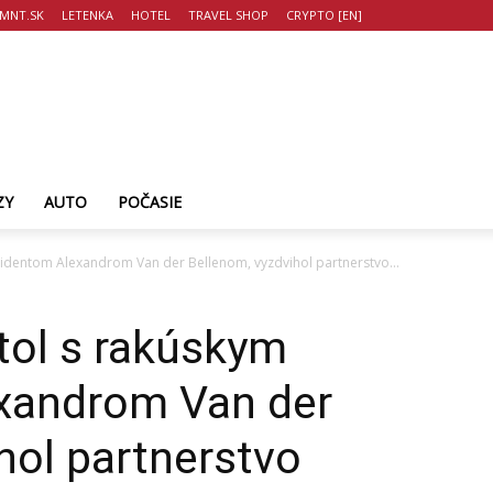
MNT.SK
LETENKA
HOTEL
TRAVEL SHOP
CRYPTO [EN]
ZY
AUTO
POČASIE
ezidentom Alexandrom Van der Bellenom, vyzdvihol partnerstvo...
etol s rakúskym
xandrom Van der
hol partnerstvo