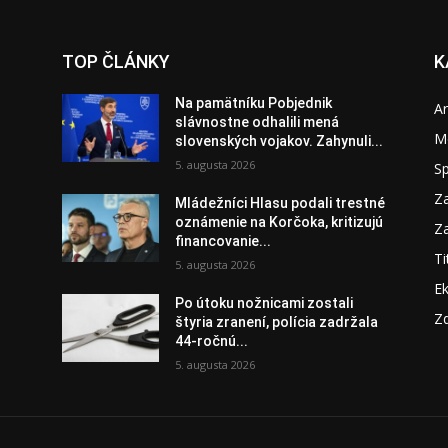
TOP ČLÁNKY
K
Na pamätníku Pobjednik
A
slávnostne odhalili mená
M
slovenských vojakov. Zahynuli...
5. augusta 2026
S
Za
Mládežníci Hlasu podali trestné
oznámenie na Korčoka, kritizujú
Za
financovanie...
Ti
5. augusta 2026
E
Po útoku nožnicami zostali
Zd
štyria zranení, polícia zadržala
44-ročnú...
5. augusta 2026