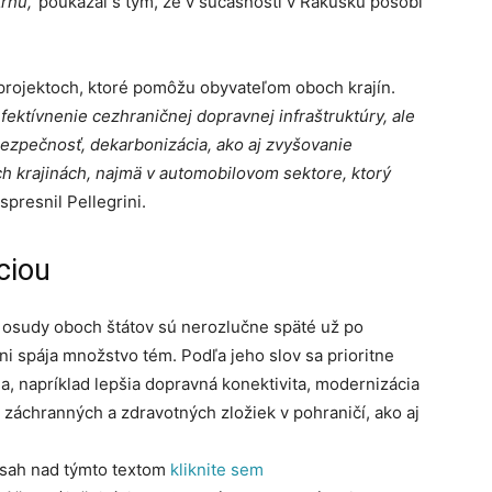
rhu,“
poukázal s tým, že v súčasnosti v Rakúsku pôsobí
 o projektoch, ktoré pomôžu obyvateľom oboch krajín.
ektívnenie cezhraničnej dopravnej infraštruktúry, ale
bezpečnosť, dekarbonizácia, ako aj zvyšovanie
h krajinách, najmä v automobilovom sektore, ktorý
spresnil Pellegrini.
ciou
e osudy oboch štátov sú nerozlučne späté už po
vni spája množstvo tém. Podľa jeho slov sa prioritne
a, napríklad lepšia dopravná konektivita, modernizácia
záchranných a zdravotných zložiek v pohraničí, ako aj
bsah nad týmto textom
kliknite sem