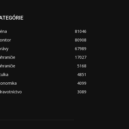
ATEGÓRIE
réna
81046
onitor
80908
právy
67989
hraničie
17027
hraničie
5168
tulka
4851
konomika
4099
ravotníctvo
3089