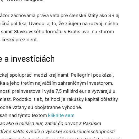
ázor zachovania práva veta pre členské štáty ako SR aj
čná politika. Uviedol aj to, že záujem na rozvoji nášho
ý samit Slavkovského formátu v Bratislave, na ktorom
 český prezident.
 a investíciách
ckej spolupráci medzi krajinami. Pellegrini poukázal,
a a jeho tretím najväčším zahraničným investorom.
osti preinvestovali vyše 7,5 miliárd eur a vytvárajú u
est. Podotkol tiež, že hoci je rakúsky kapitál dôležitý
hodné vzťahy sú obojstranne výhodné.
bsah nad týmto textom
kliknite sem
ac ako 6 miliárd eur, zatiaľ čo dovoz z Rakúska
aktívne saldo svedčí o vysokej konkurencieschopnosti