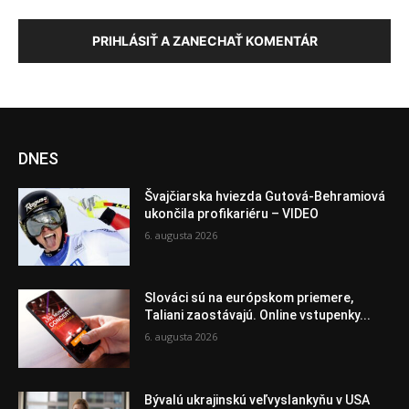
PRIHLÁSIŤ A ZANECHAŤ KOMENTÁR
DNES
Švajčiarska hviezda Gutová-Behramiová
ukončila profikariéru – VIDEO
6. augusta 2026
Slováci sú na európskom priemere,
Taliani zaostávajú. Online vstupenky...
6. augusta 2026
Bývalú ukrajinskú veľvyslankyňu v USA