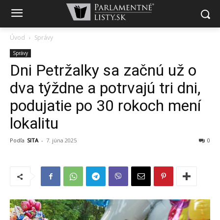
Úvod
Správy
Správy
Dni Petržalky sa začnú už o
dva týždne a potrvajú tri dni,
podujatie po 30 rokoch mení
lokalitu
Podľa
SITA
-
7. júna 2025
0