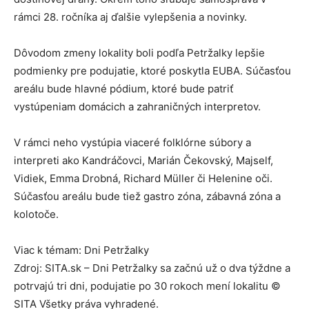
rámci 28. ročníka aj ďalšie vylepšenia a novinky.
Dôvodom zmeny lokality boli podľa Petržalky lepšie
podmienky pre podujatie, ktoré poskytla EUBA. Súčasťou
areálu bude hlavné pódium, ktoré bude patriť
vystúpeniam domácich a zahraničných interpretov.
V rámci neho vystúpia viaceré folklórne súbory a
interpreti ako Kandráčovci, Marián Čekovský, Majself,
Vidiek, Emma Drobná, Richard Müller či Helenine oči.
Súčasťou areálu bude tiež gastro zóna, zábavná zóna a
kolotoče.
Viac k témam: Dni Petržalky
Zdroj: SITA.sk – Dni Petržalky sa začnú už o dva týždne a
potrvajú tri dni, podujatie po 30 rokoch mení lokalitu ©
SITA Všetky práva vyhradené.