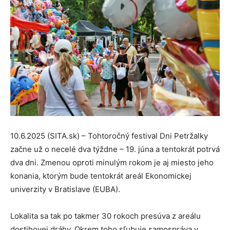
10.6.2025 (SITA.sk) – Tohtoročný festival Dni Petržalky
začne už o necelé dva týždne – 19. júna a tentokrát potrvá
dva dni. Zmenou oproti minulým rokom je aj miesto jeho
konania, ktorým bude tentokrát areál Ekonomickej
univerzity v Bratislave (EUBA).
Lokalita sa tak po takmer 30 rokoch presúva z areálu
dostihovej dráhy. Okrem toho sľubuje samospráva v