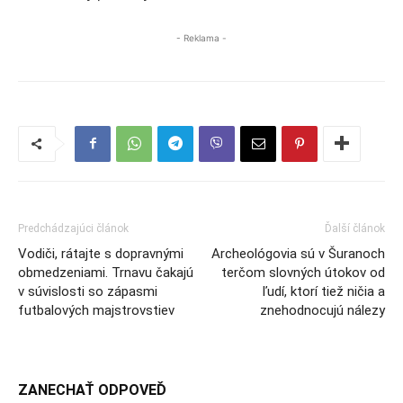
- Reklama -
Predchádzajúci článok
Ďalší článok
Vodiči, rátajte s dopravnými
Archeológovia sú v Šuranoch
obmedzeniami. Trnavu čakajú
terčom slovných útokov od
v súvislosti so zápasmi
ľudí, ktorí tiež ničia a
futbalových majstrovstiev
znehodnocujú nálezy
ZANECHAŤ ODPOVEĎ