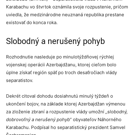
Karabachu vo štvrtok oznámila svoje rozpustenie, pričom
uviedla, že medzinárodne neuznaná republika prestane
existovať do konca roka.
Slobodný a nerušený pohyb
Rozhodnutie nasleduje po minulotýždňovej rýchlej
vojenskej operácii Azerbajdžanu, ktorej cieľom bolo
úplne získať región späť po troch desaťročiach vlády
separatistov.
Dekrét citoval dohodu dosiahnutú minulý týždeň o
ukončení bojov, na základe ktorej Azerbajdžan výmenou
za zloženie zbraní a rozpustenie vlády umožní
„slobodný,
dobrovoľný a nerušený pohyb
“ obyvateľov Náhorného
Karabachu. Podpísal ho separatistický prezident Samvel