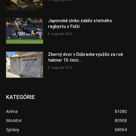
Japonské slnko zabilo statného
ragbystu z Fidži
8. augusta 2026
Zberný dvor v Dúbravke využilo za rok
takmer 15-tisíc...
8. augusta 2026
KATEGÓRIE
Aréna
81080
Monitor
80908
Správy
68064