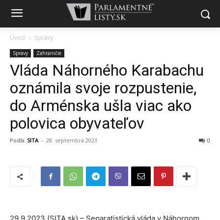
Úvod
Správy
Správy
Zahraničie
Vláda Náhorného Karabachu
oznámila svoje rozpustenie,
do Arménska ušla viac ako
polovica obyvateľov
Podľa
SITA
-
28. septembra 2023
0
29.9.2023 (SITA.sk) – Separatistická vláda v Náhornom