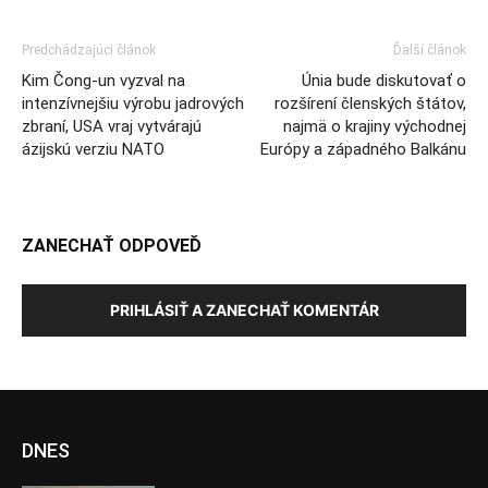
Predchádzajúci článok
Ďalší článok
Kim Čong-un vyzval na
Únia bude diskutovať o
intenzívnejšiu výrobu jadrových
rozšírení členských štátov,
zbraní, USA vraj vytvárajú
najmä o krajiny východnej
ázijskú verziu NATO
Európy a západného Balkánu
ZANECHAŤ ODPOVEĎ
PRIHLÁSIŤ A ZANECHAŤ KOMENTÁR
DNES