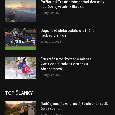
Požiar pri Trstíne zamestnal desiatky
hasičov aj vrtuľník Black...
8. augusta 2026
Japonské slnko zabilo statného
ragbystu z Fidži
8. augusta 2026
Frustráciu zo štvrtého miesta
vystriedala radosť z bronzu.
Abrahámová...
8. augusta 2026
TOP ČLÁNKY
Radšej nosiť ako prosiť. Záchranár radí,
čo si zbaliť...
8. augusta 2026