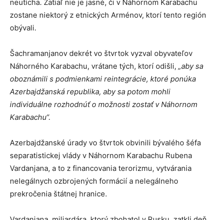
neutícha. Zatiaľ nie je jasné, či v Náhornom Karabachu
zostane niektorý z etnických Arménov, ktorí tento región
obývali.
Šachramanjanov dekrét vo štvrtok vyzval obyvateľov
Náhorného Karabachu, vrátane tých, ktorí odišli,
„aby sa
oboznámili s podmienkami reintegrácie, ktoré ponúka
Azerbajdžanská republika, aby sa potom mohli
individuálne rozhodnúť o možnosti zostať v Náhornom
Karabachu“.
Azerbajdžanské úrady vo štvrtok obvinili bývalého šéfa
separatistickej vlády v Náhornom Karabachu Rubena
Vardanjana, a to z financovania terorizmu, vytvárania
nelegálnych ozbrojených formácií a nelegálneho
prekročenia štátnej hranice.
Vardanjana, miliardára, ktorý zbohatol v Rusku, zatkli deň