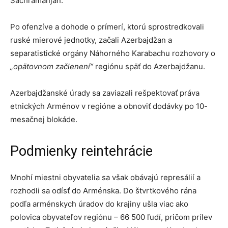
Šachramanjan.
Po ofenzíve a dohode o prímerí, ktorú sprostredkovali
ruské mierové jednotky, začali Azerbajdžan a
separatistické orgány Náhorného Karabachu rozhovory o
„opätovnom začlenení“
regiónu späť do Azerbajdžanu.
Azerbajdžanské úrady sa zaviazali rešpektovať práva
etnických Arménov v regióne a obnoviť dodávky po 10-
mesačnej blokáde.
Podmienky reintehrácie
Mnohí miestni obyvatelia sa však obávajú represálií a
rozhodli sa odísť do Arménska. Do štvrtkového rána
podľa arménskych úradov do krajiny ušla viac ako
polovica obyvateľov regiónu – 66 500 ľudí, pričom prílev