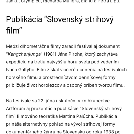
Janků, Olympicu, Richarda Müllera, Elánu a Petra Lipu.
Publikácia “Slovenský strihový
film”
Medzi dlhometrážne filmy zaradil festival aj dokument
“
Kangchenjunga
” (1981) Jána Piroha, ktorý zachytáva
expedíciu na tretiu najvyššiu horu sveta pod vedením
Ivana Gálfyho. Film získal viaceré ocenenia na festivaloch
horského filmu a prostredníctvom denníkovej formy
približuje život horolezcov a osobný príbeh tvorcu filmu.
Na festivale sa 22. júna uskutoční v kníhkupectve
Artforum aj prezentácia publikácie “Slovenský strihový
film” filmového teoretika Martina Palúcha. Publikácia
prináša alternatívny pohľad na vývoj strihovej formy
dokumentárneho žánru na Slovensku od roku 1938 po