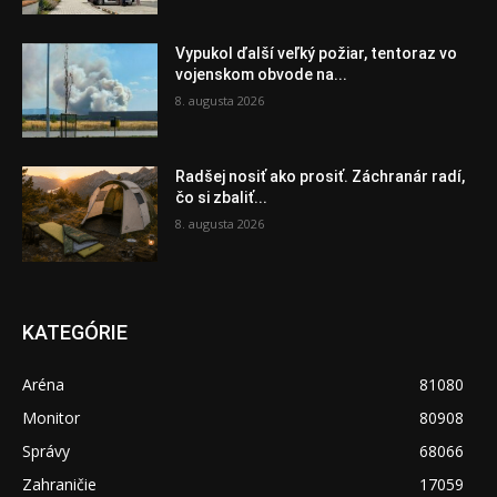
Vypukol ďalší veľký požiar, tentoraz vo
vojenskom obvode na...
8. augusta 2026
Radšej nosiť ako prosiť. Záchranár radí,
čo si zbaliť...
8. augusta 2026
KATEGÓRIE
Aréna
81080
Monitor
80908
Správy
68066
Zahraničie
17059