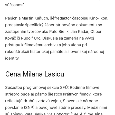
súčasnosť.
Palúch a Martin Kaňuch, šéfredaktor časopisu Kino-Ikon,
predstavia špecifický žáner strihového dokumentu so
zastúpením tvorcov ako Paľo Bielik, Ján Kadár, Ctibor
Kováč či Rudolf Urc. Diskusia sa zameria na vývoj
prístupu k filmovému archívu a jeho úlohu pri
rekonštrukcii historickej pamäte a slovenskej národnej
identity.
Cena Milana Lasicu
Súčasťou programovej sekcie SFÚ: Rodinné filmové
striebro bude aj pásmo šiestich krátkych filmov, ktoré
reflektujú druhú svetovú vojnu, Slovenské národné
povstanie (SNP) a povojnové súdne procesy. Medzi nimi
sú snímky Paľa Bielika
“Za slobodu”
(1945), filmy Jána