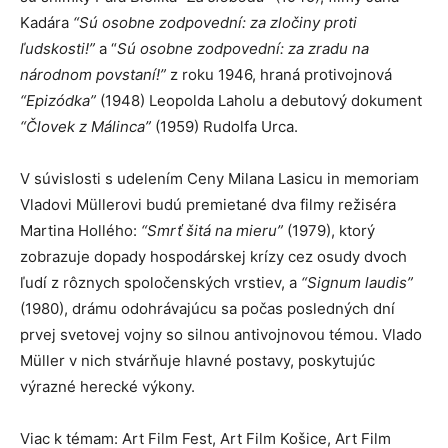
Kadára
“Sú osobne zodpovední: za zločiny proti
ľudskosti!”
a “
Sú osobne zodpovední: za zradu na
národnom povstaní!”
z roku 1946, hraná protivojnová
“Epizódka”
(1948) Leopolda Laholu a debutový dokument
“Človek z Málinca”
(1959) Rudolfa Urca.
V súvislosti s udelením Ceny Milana Lasicu in memoriam
Vladovi Müllerovi budú premietané dva filmy režiséra
Martina Hollého:
“Smrť šitá na mieru”
(1979), ktorý
zobrazuje dopady hospodárskej krízy cez osudy dvoch
ľudí z rôznych spoločenských vrstiev, a
“Signum laudis”
(1980), drámu odohrávajúcu sa počas posledných dní
prvej svetovej vojny so silnou antivojnovou témou. Vlado
Müller v nich stvárňuje hlavné postavy, poskytujúc
výrazné herecké výkony.
Viac k témam: Art Film Fest, Art Film Košice, Art Film