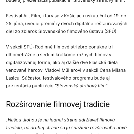
bude aj prezentácia publikácie “Slovenský strihový film”.
Festival Art Film, ktorý sa v Košiciach uskutoční od 19. do
25. júna, uvedie premiéry dvoch digitálne reštaurovaných
diel zo zbierok Slovenského filmového ústavu (SFÚ).
V sekcii SFÚ: Rodinné filmové striebro ponúkne tri
dlhometrážne a sedem krátkometrážnych filmov v
digitalizovanej forme, ako aj ďalšie dve klasické diela
venované hercovi Vladovi Müllerovi v sekcii Cena Milana
Lasicu. Súčasťou festivalového programu bude aj
prezentácia publikácie
“Slovenský strihový film”.
Rozširovanie filmovej tradície
„Našou úlohou je na jednej strane udržiavať filmovú
tradíciu, na druhej strane sa ju snažíme rozširovať o nové