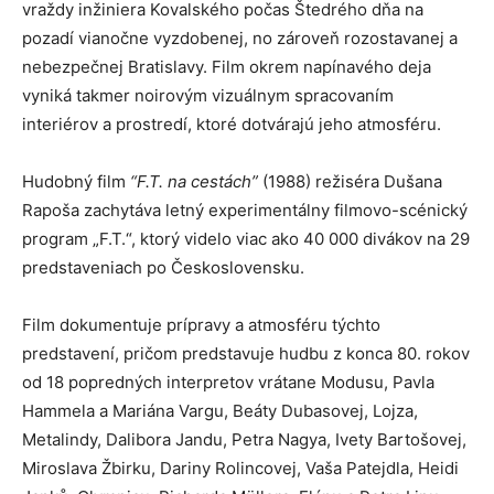
vraždy inžiniera Kovalského počas Štedrého dňa na
pozadí vianočne vyzdobenej, no zároveň rozostavanej a
nebezpečnej Bratislavy. Film okrem napínavého deja
vyniká takmer noirovým vizuálnym spracovaním
interiérov a prostredí, ktoré dotvárajú jeho atmosféru.
Hudobný film
“F.T. na cestách”
(1988) režiséra Dušana
Rapoša zachytáva letný experimentálny filmovo-scénický
program „F.T.“, ktorý videlo viac ako 40 000 divákov na 29
predstaveniach po Československu.
Film dokumentuje prípravy a atmosféru týchto
predstavení, pričom predstavuje hudbu z konca 80. rokov
od 18 popredných interpretov vrátane Modusu, Pavla
Hammela a Mariána Vargu, Beáty Dubasovej, Lojza,
Metalindy, Dalibora Jandu, Petra Nagya, Ivety Bartošovej,
Miroslava Žbirku, Dariny Rolincovej, Vaša Patejdla, Heidi