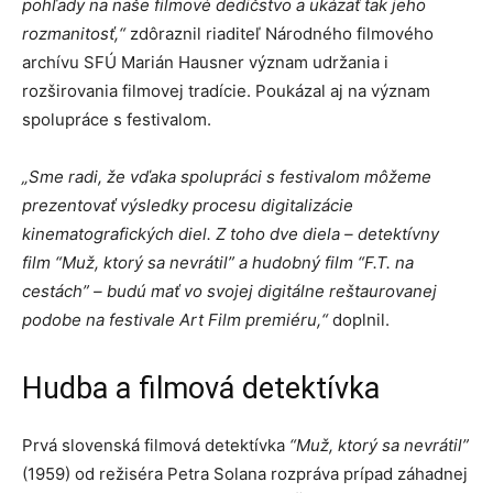
pohľady na naše filmové dedičstvo a ukázať tak jeho
rozmanitosť,“
zdôraznil riaditeľ Národného filmového
archívu SFÚ Marián Hausner význam udržania i
rozširovania filmovej tradície. Poukázal aj na význam
spolupráce s festivalom.
„Sme radi, že vďaka spolupráci s festivalom môžeme
prezentovať výsledky procesu digitalizácie
kinematografických diel. Z toho dve diela – detektívny
film “Muž, ktorý sa nevrátil” a hudobný film “F.T. na
cestách” – budú mať vo svojej digitálne reštaurovanej
podobe na festivale Art Film premiéru,“
doplnil.
Hudba a filmová detektívka
Prvá slovenská filmová detektívka
“Muž, ktorý sa nevrátil”
(1959) od režiséra Petra Solana rozpráva prípad záhadnej