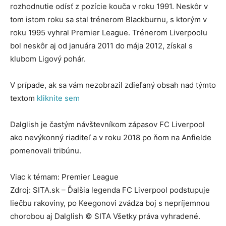
rozhodnutie odísť z pozície kouča v roku 1991. Neskôr v
tom istom roku sa stal trénerom Blackburnu, s ktorým v
roku 1995 vyhral Premier League. Trénerom Liverpoolu
bol neskôr aj od januára 2011 do mája 2012, získal s
klubom Ligový pohár.
V prípade, ak sa vám nezobrazil zdieľaný obsah nad týmto
textom
kliknite sem
Dalglish je častým návštevníkom zápasov FC Liverpool
ako nevýkonný riaditeľ a v roku 2018 po ňom na Anfielde
pomenovali tribúnu.
Viac k témam: Premier League
Zdroj: SITA.sk – Ďalšia legenda FC Liverpool podstupuje
liečbu rakoviny, po Keegonovi zvádza boj s nepríjemnou
chorobou aj Dalglish © SITA Všetky práva vyhradené.