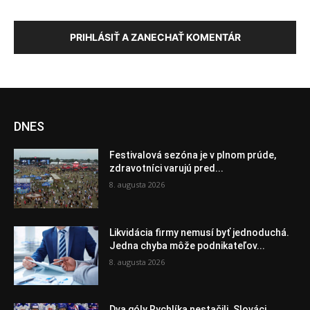
PRIHLÁSIŤ A ZANECHAŤ KOMENTÁR
DNES
Festivalová sezóna je v plnom prúde,
zdravotníci varujú pred...
8. augusta 2026
Likvidácia firmy nemusí byť jednoduchá.
Jedna chyba môže podnikateľov...
8. augusta 2026
Dva góly Rychlíka nestačili. Slováci