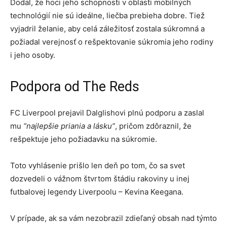
Dodal, že hoci jeho schopnosti v oblasti mobilných
technológií nie sú ideálne, liečba prebieha dobre. Tiež
vyjadril želanie, aby celá záležitosť zostala súkromná a
požiadal verejnosť o rešpektovanie súkromia jeho rodiny
i jeho osoby.
Podpora od The Reds
FC Liverpool prejavil Dalglishovi plnú podporu a zaslal
mu
“najlepšie priania a lásku”
, pričom zdôraznil, že
rešpektuje jeho požiadavku na súkromie.
Toto vyhlásenie prišlo len deň po tom, čo sa svet
dozvedeli o vážnom štvrtom štádiu rakoviny u inej
futbalovej legendy Liverpoolu – Kevina Keegana.
V prípade, ak sa vám nezobrazil zdieľaný obsah nad týmto