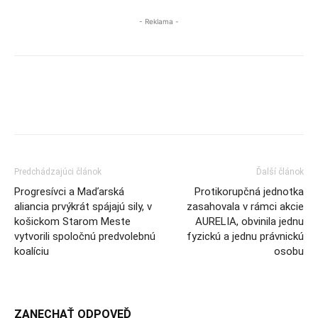
- Reklama -
Predchádzajúci článok
Ďalší článok
Progresívci a Maďarská
Protikorupčná jednotka
aliancia prvýkrát spájajú sily, v
zasahovala v rámci akcie
košickom Starom Meste
AURELIA, obvinila jednu
vytvorili spoločnú predvolebnú
fyzickú a jednu právnickú
koalíciu
osobu
ZANECHAŤ ODPOVEĎ