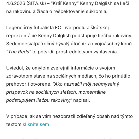
4.6.2026 (SITA.sk) – “Kráľ Kenny” Kenny Dalglish sa lieči
na rakovinu a žiada o rešpektovanie súkromia.
Legendárny futbalista FC Liverpoolu a škótskej
reprezentácie Kenny Dalglish podstupuje liečbu rakoviny.
Sedemdesiatpäťročný bývalý útočník a dvojnásobný kouč
“The Reds”
to potvrdil prostredníctvom vyhlásenia.
Uviedol, že omylom zverejnil informácie o svojom
zdravotnom stave na sociálnych médiách, čo ho prinútilo
prehovoriť otvorene.
“Ako naznačil môj neúmyselný
príspevok na sociálnych sieťach, momentálne
podstupujem liečbu rakoviny,”
napísal.
V prípade, ak sa vám nezobrazil zdieľaný obsah nad týmto
textom
kliknite sem