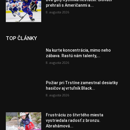
prehrali s Američanmi a...
8. augusta 2026
TOP ČLÁNKY
Na kurte koncentrácia, mimo neho
zábava. Rastú nám talenty,...
8. augusta 2026
Požiar pri Trstíne zamestnal desiatky
hasičov aj vrtuľník Black...
8. augusta 2026
Frustráciu zo štvrtého miesta
vystriedala radosť z bronzu.
Abrahámová...