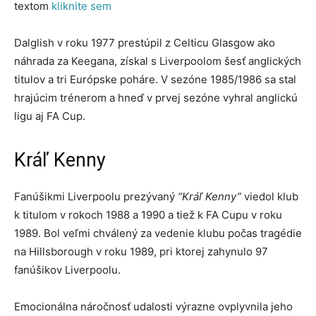
textom
kliknite sem
Dalglish v roku 1977 prestúpil z Celticu Glasgow ako
náhrada za Keegana, získal s Liverpoolom šesť anglických
titulov a tri Európske poháre. V sezóne 1985/1986 sa stal
hrajúcim trénerom a hneď v prvej sezóne vyhral anglickú
ligu aj FA Cup.
Kráľ Kenny
Fanúšikmi Liverpoolu prezývaný
“Kráľ Kenny”
viedol klub
k titulom v rokoch 1988 a 1990 a tiež k FA Cupu v roku
1989. Bol veľmi chválený za vedenie klubu počas tragédie
na Hillsborough v roku 1989, pri ktorej zahynulo 97
fanúšikov Liverpoolu.
Emocionálna náročnosť udalosti výrazne ovplyvnila jeho