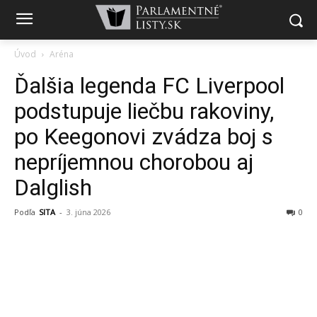
Úvod
Aréna
Ďalšia legenda FC Liverpool
podstupuje liečbu rakoviny,
po Keegonovi zvádza boj s
nepríjemnou chorobou aj
Dalglish
Podľa
SITA
-
3. júna 2026
0