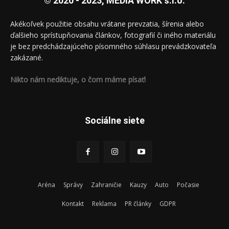
© 2020 - 2023, MEDIA WORK s.r.o.
Akékoľvek použitie obsahu vrátane prevzatia, šírenia alebo
ďalšieho sprístupňovania článkov, fotografií či iného materiálu
je bez predchádzajúceho písomného súhlasu prevádzkovateľa
zakázané.
Nikto nám nediktuje, o čom máme písať!
Sociálne siete
Aréna
Správy
Zahraničie
Kauzy
Auto
Počasie
Kontakt
Reklama
PR články
GDPR