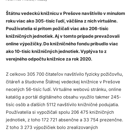
Štátnu vedeckú knižnicu v Prešove navštívilo v minulom
roku viac ako 305-tisíc ľudí, väčšina z nich virtuálne.
Používatelia si pritom požičali viac ako 206-tisíc
knižničných jednotiek. Aj v tomto prípade prevažovali
online výpožičky. Do knižničného fondu pribudlo viac
ako 10-tisíc knižničných jednotiek. Vyplýva to z
verejného odpočtu knižnice za rok 2020.
Z celkovo 305 700 čitateľov navštívilo fyzicky požičovňu,
čitáreň a študovne Štátnej vedeckej knižnice v Prešove
necelých 56-tisíc ľudí. Virtuálne webovú stránku, online
katalóg a portál digitálneho obsahu využilo takmer 245-
tisíc osôb a ďalších 5112 navštívilo knižničné podujatia.
Používatelia si vypožičali spolu 206 475 knižničných
jednotiek, z toho 172 721 absenčne a 33 754 prezenčne.
Z toho 3 273 výpožičiek bolo zrealizovaných