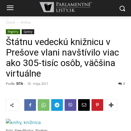
Úvod
Aréna
Regióny
Správy
Štátnu vedeckú knižnicu v
Prešove vlani navštívilo viac
ako 305-tisíc osôb, väčšina
virtuálne
Podľa
SITA
-
30. mája 2021
0
Foto: Free-Photos, Pixabay