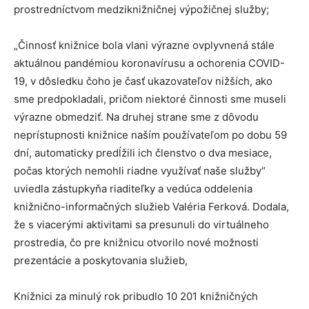
prostredníctvom medziknižničnej výpožičnej služby;
„Činnosť knižnice bola vlani výrazne ovplyvnená stále
aktuálnou pandémiou koronavírusu a ochorenia COVID-
19, v dôsledku čoho je časť ukazovateľov nižších, ako
sme predpokladali, pričom niektoré činnosti sme museli
výrazne obmedziť. Na druhej strane sme z dôvodu
neprístupnosti knižnice naším používateľom po dobu 59
dní, automaticky predĺžili ich členstvo o dva mesiace,
počas ktorých nemohli riadne využívať naše služby“
uviedla zástupkyňa riaditeľky a vedúca oddelenia
knižnično-informačných služieb Valéria Ferková. Dodala,
že s viacerými aktivitami sa presunuli do virtuálneho
prostredia, čo pre knižnicu otvorilo nové možnosti
prezentácie a poskytovania služieb,
Knižnici za minulý rok pribudlo 10 201 knižničných