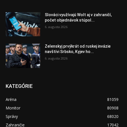
Slováci využívajú Wolt aj v zahraničí,
počet objednávok stúpol...
6. augusta 2026
Zelenskyj prvýkrát od ruskej invázie
navštívi Srbsko, Kyjev ho...
6. augusta 2026
KATEGÓRIE
Aréna
81059
Monitor
80908
Správy
68020
Zahraničie
17042