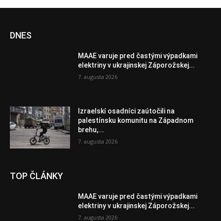
DNES
MAAE varuje pred častými výpadkami
elektriny v ukrajinskej Záporožskej...
7. augusta 2026
Izraelskí osadníci zaútočili na
palestínsku komunitu na Západnom
brehu,...
7. augusta 2026
TOP ČLÁNKY
MAAE varuje pred častými výpadkami
elektriny v ukrajinskej Záporožskej...
7. augusta 2026