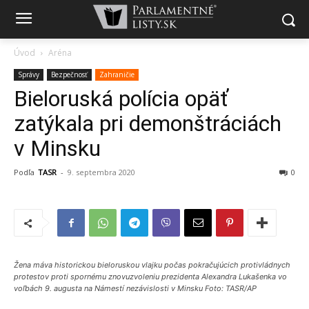
Úvod
Aréna
Správy
Bezpečnosť
Zahraničie
Bieloruská polícia opäť
zatýkala pri demonštráciách
v Minsku
Podľa
TASR
-
9. septembra 2020
0
Žena máva historickou bieloruskou vlajku počas pokračujúcich protivládnych
protestov proti spornému znovuzvoleniu prezidenta Alexandra Lukašenka vo
voľbách 9. augusta na Námestí nezávislosti v Minsku Foto: TASR/AP