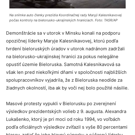
Na snímke auto členky prezídia Koordinačnej rady Maryji Kalesnikavovej
počas kontroly na bielorusko-ukrajinských hraniciach. Foto: TASR/AP
Demonštrácie sa v utorok v Minsku konali na podporu
opozičnej líderky Maryje Kalesnikavovej, ktorú podľa
tvrdení bieloruských úradov v utorok nadránom zadržali
na bielorusko-ukrajinskej hranici za pokus nelegálne
opustiť územie Bieloruska. Samotná Kalesnikavová sa
však len pred niekoľkými dňami v spoločnosti najbližších
spolupracovníkov vyjadrila, že z Bieloruska neodíde za
žiadnych okolností, iba ak by voči nej bolo použité násilie.
Masové protesty vypukli v Bielorusku po zverejnení
výsledkov prezidentských volieb z 9. augusta. Alexandra
Lukašenko, ktorý je pri moci od roku 1994, vo voľbách
podľa oficiálnych výsledkov zvíťazil s vyše 80 percentami
hlasov, zatiaľ čo jeho hlavnú súperku a súčasnú líderku