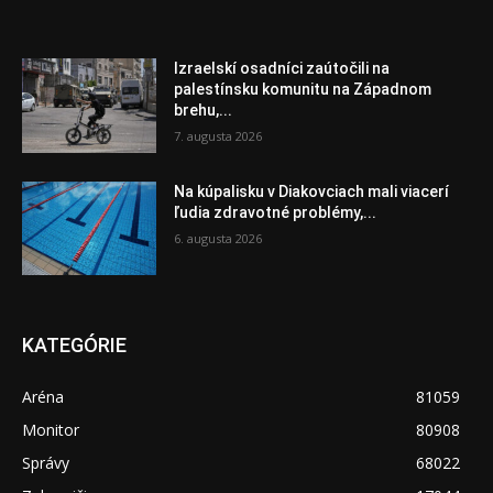
Izraelskí osadníci zaútočili na
palestínsku komunitu na Západnom
brehu,...
7. augusta 2026
Na kúpalisku v Diakovciach mali viacerí
ľudia zdravotné problémy,...
6. augusta 2026
KATEGÓRIE
Aréna
81059
Monitor
80908
Správy
68022