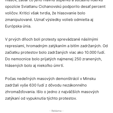
opozície Sviatlanu Cichanovskú podporilo desať percent
voličov. Kritici však tvrdia, že hlasovanie bolo
zmanipulované. Uznať výsledky volieb odmietla aj
Európska únia.
V prvých dňoch boli protesty sprevádzané násilnými
represiami, hromadným zatýkaním a bitím zadržaných. Od
začiatku protestov bolo zadržaných viac ako 10.000 ľudí.
Do nemocnice bolo prijatých najmenej 250 zranených,
hlásených bolo aj niekoľko úmrtí.
Počas nedeľných masových demonštrácií v Minsku
zadržali vyše 630 ľudí z dôvodu nezákonného
zhromažďovania. Išlo o jedno z najväčších masových
zatýkaní od vypuknutia týchto protestov.
- Reklama -