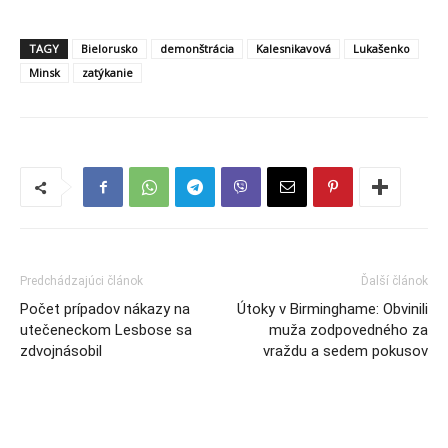
TAGY
Bielorusko
demonštrácia
Kalesnikavová
Lukašenko
Minsk
zatýkanie
Predchádzajúci článok
Ďalší článok
Počet prípadov nákazy na
Útoky v Birminghame: Obvinili
utečeneckom Lesbose sa
muža zodpovedného za
zdvojnásobil
vraždu a sedem pokusov