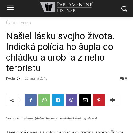
Úvod
Aréna
Našiel lásku svojho života.
Indická polícia ho šupla do
chládku a urobila z neho
teroristu
Podľa
pk
-
25. apríla 2016
0
Väzni za mrežami. (Autor: Reprofo:Youtube/Breaking News)
Javed má dnes 33 rokov a viac ako tretinu svojho života