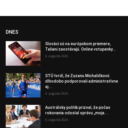
DNES
Slováci sú na európskom priemere,
Taliani zaostávajú. Online vstupenky...
6. augusta 2026
STÚ tvrdí, že Zuzanu Michaličkovú
dlhodobo podporovali administratívne
aj...
6. augusta 2026
Austrálsky politik priznal, že počas
rokovania odoslal správu „moja...
6. augusta 2026