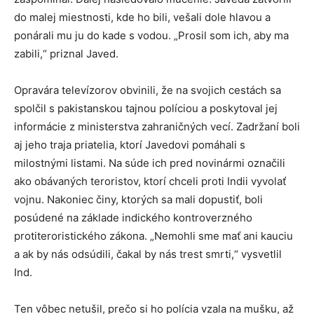
do malej miestnosti, kde ho bili, vešali dole hlavou a
ponárali mu ju do kade s vodou. „Prosil som ich, aby ma
zabili,“ priznal Javed.
Opravára televízorov obvinili, že na svojich cestách sa
spolčil s pakistanskou tajnou políciou a poskytoval jej
informácie z ministerstva zahraničných vecí. Zadržaní boli
aj jeho traja priatelia, ktorí Javedovi pomáhali s
milostnými listami. Na súde ich pred novinármi označili
ako obávaných teroristov, ktorí chceli proti Indii vyvolať
vojnu. Nakoniec činy, ktorých sa mali dopustiť, boli
posúdené na základe indického kontroverzného
protiteroristického zákona. „Nemohli sme mať ani kauciu
a ak by nás odsúdili, čakal by nás trest smrti,“ vysvetlil
Ind.
Ten vôbec netušil, prečo si ho polícia vzala na mušku, až