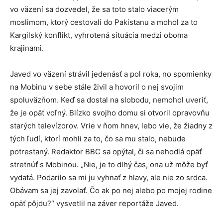
vo väzení sa dozvedel, že sa toto stalo viacerým
moslimom, ktorý cestovali do Pakistanu a mohol za to
Kargilský konflikt, vyhrotená situácia medzi oboma
krajinami.
Javed vo väzení strávil jedenásť a pol roka, no spomienky
na Mobinu v sebe stále živil a hovoril o nej svojim
spoluväzňom. Keď sa dostal na slobodu, nemohol uveriť,
že je opäť voľný. Blízko svojho domu si otvoril opravovňu
starých televízorov. Vrie v ňom hnev, lebo vie, že žiadny z
tých ľudí, ktorí mohli za to, čo sa mu stalo, nebude
potrestaný. Redaktor BBC sa opýtal, či sa nehodlá opäť
stretnúť s Mobinou. „Nie, je to dlhý čas, ona už môže byť
vydatá. Podarilo sa mi ju vyhnať z hlavy, ale nie zo srdca.
Obávam sa jej zavolať. Čo ak po nej alebo po mojej rodine
opäť pôjdu?“ vysvetlil na záver reportáže Javed.