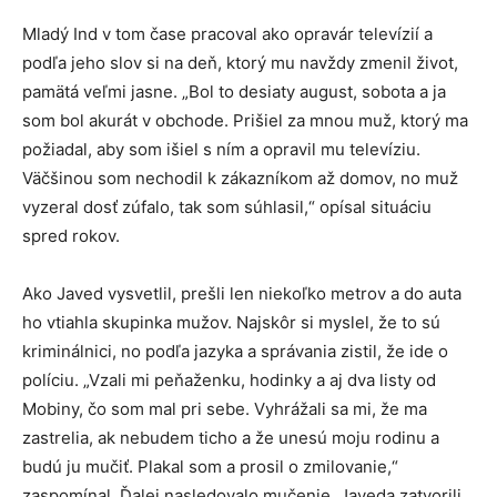
Mladý Ind v tom čase pracoval ako opravár televízií a
podľa jeho slov si na deň, ktorý mu navždy zmenil život,
pamätá veľmi jasne. „Bol to desiaty august, sobota a ja
som bol akurát v obchode. Prišiel za mnou muž, ktorý ma
požiadal, aby som išiel s ním a opravil mu televíziu.
Väčšinou som nechodil k zákazníkom až domov, no muž
vyzeral dosť zúfalo, tak som súhlasil,“ opísal situáciu
spred rokov.
Ako Javed vysvetlil, prešli len niekoľko metrov a do auta
ho vtiahla skupinka mužov. Najskôr si myslel, že to sú
kriminálnici, no podľa jazyka a správania zistil, že ide o
políciu. „Vzali mi peňaženku, hodinky a aj dva listy od
Mobiny, čo som mal pri sebe. Vyhrážali sa mi, že ma
zastrelia, ak nebudem ticho a že unesú moju rodinu a
budú ju mučiť. Plakal som a prosil o zmilovanie,“
zaspomínal. Ďalej nasledovalo mučenie. Javeda zatvorili