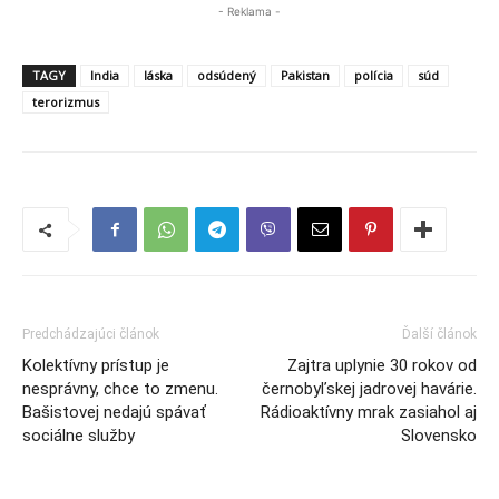
- Reklama -
TAGY
India
láska
odsúdený
Pakistan
polícia
súd
terorizmus
Predchádzajúci článok
Ďalší článok
Kolektívny prístup je
Zajtra uplynie 30 rokov od
nesprávny, chce to zmenu.
černobyľskej jadrovej havárie.
Bašistovej nedajú spávať
Rádioaktívny mrak zasiahol aj
sociálne služby
Slovensko