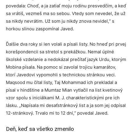
povedala: Choď, a ja zatiaľ moju rodinu presvedčím, a keď
sa vrátiš, vezmeš ma so sebou. Vtedy som nevedel, že už
sa nikdy nevrátim. Už som ju nikdy znova nevidel,“ s
horkou slinou zaspomínal Javed.
Ďalšie dva roky si len volali a písali listy. No hneď pri prvej
korešpondencii sa stretol s prekážkou. Nemal úplné
školské vzdelanie a nedokázal prečítať jazyk Urdu, ktorým
Mobina písala. Na pomoc si zavolal trojicu kamarátov,
ktorí Javedovi vypomohli s technickou stránkou veci.
Maqsood mu čítal listy, Taj Mohammad ich prekladal a
písal v hindštine a Mumtaz Mian vytlačil na list kvetinový
vzor spolu s iniciálkami M. J. charakteristickými pre ich
lásku. „Napísala mi desaťstránkový list a ja som jej odpísal
12-stránkový. Trvalo mi to 12 dní,“ povedal Javed.
Deň, keď sa všetko zmenilo