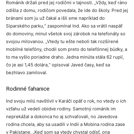
Románik držali pred jej rodičmi v tajnosti. „Vždy, keď ráno
odišla z domu, rodičom povedala, že ide do školy. Pred jej
bránami som ju už čakal a išli sme napríklad do
Siparského parku,“ zaspomínal Ind. Ako sa vrátil naspäť
do domoviny, minul všetok svoj zárobok na telefonáty so
svojou milovanou. „Vtedy tu ešte neboli tak rozšírené
mobilné telefóny, chodil som preto do telefónnej búdky, a
to ma vyšlo poriadne draho. Jedna minúta stála 62 rupií,
čo je asi 1,45 dolára,“ opisoval Javed časy, keď sa
bezhlavo zamiloval.
Rodinné ťahanice
Ind svoju milú navštívil v Karáči opäť o rok, no vtedy o ich
vzťahu už vedeli obidve rodiny. Samotný románik im
neprekážal a dokonca ho aj schvaľovali, no Javedova
rodina chcela, aby sa usadili v Indii a Mobina rodina zase
v Pakistane. „Keď som sa vtedy chystal odísť, ona