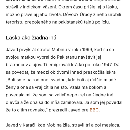
strávil v indickom väzení. Okrem času prišiel aj o lásku,
možno práve aj jeho života. Dôvod? Úrady z neho urobili
teroristu prepojeného na pakistanskú tajnú políciu.
Láska ako žiadna iná
Javed prvýkrát stretol Mobinu v roku 1999, keď sa so
svojou matkou vybral do Pakistanu navštíviť jej
bratrancov a ujov. Tí emigrovali krátko po roku 1947. Dá
sa povedať, že medzi obidvomi ihneď preskočila iskra.
„Boli sme na rodinnej svadbe, kde boli aj ďalšie mladé
ženy a ona sa vraj cítila neisto. Vzala ma bokom a
povedala mi, že som sa zatiaľ nepozrel na žiadne iné
dievča a že ona sa do mňa zamilovala. Ja som jej povedal,
že to cítim rovnako,“ prezradil Javed pre
BBC
.
Javed v Karáči, kde Mobina žila, strávil tri a pol mesiaca.